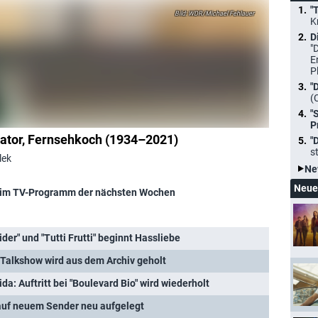
"
WDR/Michael Fehlauer
K
D
"
E
P
"
(
"
P
ator, Fernsehkoch (1934–2021)
"
s
lek
Ne
Neue
im TV-Programm der nächsten Wochen
der" und "Tutti Frutti" beginnt Hassliebe
 Talkshow wird aus dem Archiv geholt
da: Auftritt bei "Boulevard Bio" wird wiederholt
 auf neuem Sender neu aufgelegt