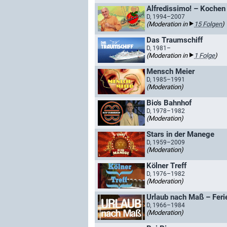
Alfredissimo! – Kochen
D, 1994–2007
(Moderation in
15 Folgen
)
Das Traumschiff
D, 1981–
(Moderation in
1 Folge
)
Mensch Meier
D, 1985–1991
(Moderation)
Bio's Bahnhof
D, 1978–1982
(Moderation)
Stars in der Manege
D, 1959–2009
(Moderation)
Kölner Treff
D, 1976–1982
(Moderation)
Urlaub nach Maß – Fer
D, 1966–1984
(Moderation)