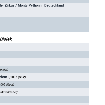
der Zirkus / Monty Python in Deutschland
 Biolek
kender)
eiern
D, 2007
(Gast)
 2009
(Gast)
(Mitwirkender)