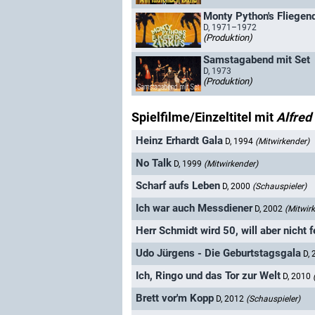
Monty Python's Fliegen
D, 1971–1972
(Produktion)
Samstagabend mit Set
D, 1973
(Produktion)
Spielfilme/Einzeltitel mit
Alfred
Heinz Erhardt Gala
D, 1994
(Mitwirkender)
No Talk
D, 1999
(Mitwirkender)
Scharf aufs Leben
D, 2000
(Schauspieler)
Ich war auch Messdiener
D, 2002
(Mitwir
Herr Schmidt wird 50, will aber nicht f
Udo Jürgens - Die Geburtstagsgala
D,
Ich, Ringo und das Tor zur Welt
D, 2010
Brett vor'm Kopp
D, 2012
(Schauspieler)