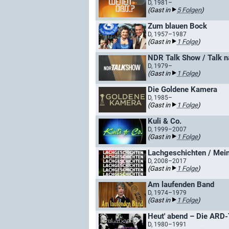
D, 1981–
(Gast in
5 Folgen
)
Zum blauen Bock
D, 1957–1987
(Gast in
1 Folge
)
NDR Talk Show / Talk 
D, 1979–
(Gast in
1 Folge
)
Die Goldene Kamera
D, 1985–
(Gast in
1 Folge
)
Kuli & Co.
D, 1999–2007
(Gast in
1 Folge
)
Lachgeschichten / Mei
D, 2008–2017
(Gast in
1 Folge
)
Am laufenden Band
D, 1974–1979
(Gast in
1 Folge
)
Heut' abend – Die ARD
D, 1980–1991