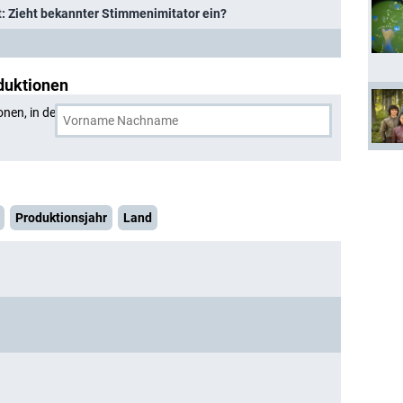
t: Zieht bekannter Stimmenimitator ein?
duktionen
onen, in denen
Alfred Biolek
und eine weitere Person
Produktionsjahr
Land