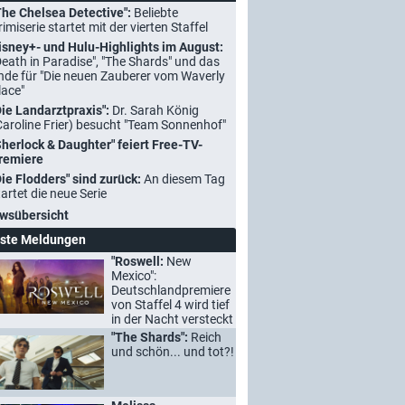
The Chelsea Detective":
Beliebte
rimiserie startet mit der vierten Staffel
isney+- und Hulu-Highlights im August:
Death in Paradise", "The Shards" und das
nde für "Die neuen Zauberer vom Waverly
lace"
Die Landarztpraxis":
Dr. Sarah König
Caroline Frier) besucht "Team Sonnenhof"
Sherlock & Daughter" feiert Free-TV-
remiere
Die Flodders" sind zurück:
An diesem Tag
tartet die neue Serie
wsübersicht
ste Meldungen
"Roswell:
New
Mexico":
Deutschlandpremiere
von Staffel 4 wird tief
in der Nacht versteckt
"The Shards":
Reich
und schön... und tot?!