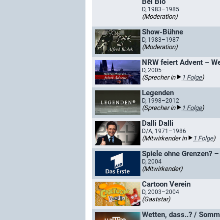
Bei Bio
D, 1983–1985
(Moderation)
Show-Bühne
D, 1983–1987
(Moderation)
D, 2005–
(Sprecher in
1 Folge
)
Legenden
D, 1998–2012
(Sprecher in
1 Folge
)
Dalli Dalli
D/A, 1971–1986
(Mitwirkender in
1 Folge
)
Spiele ohne Grenzen? –
D, 2004
(Mitwirkender)
Cartoon Verein
D, 2003–2004
(Gaststar)
Wetten, dass..? / Somm