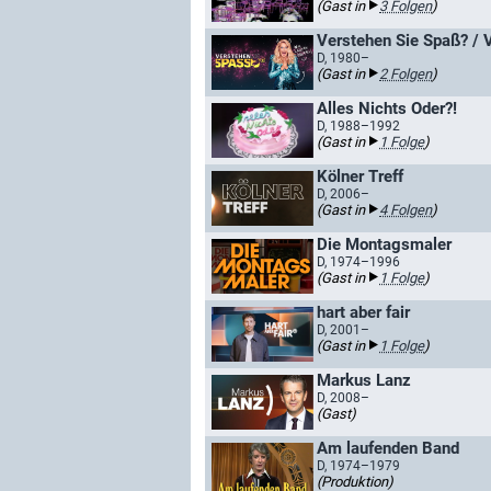
(Gast in
3 Folgen
)
Verstehen Sie Spaß? / 
D, 1980–
(Gast in
2 Folgen
)
Alles Nichts Oder?!
D, 1988–1992
(Gast in
1 Folge
)
Kölner Treff
D, 2006–
(Gast in
4 Folgen
)
Die Montagsmaler
D, 1974–1996
(Gast in
1 Folge
)
hart aber fair
D, 2001–
(Gast in
1 Folge
)
Markus Lanz
D, 2008–
(Gast)
Am laufenden Band
D, 1974–1979
(Produktion)