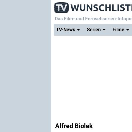
Das Film- und Fernsehserien-Infopor
TV-News
Serien
Filme
Alfred Biolek