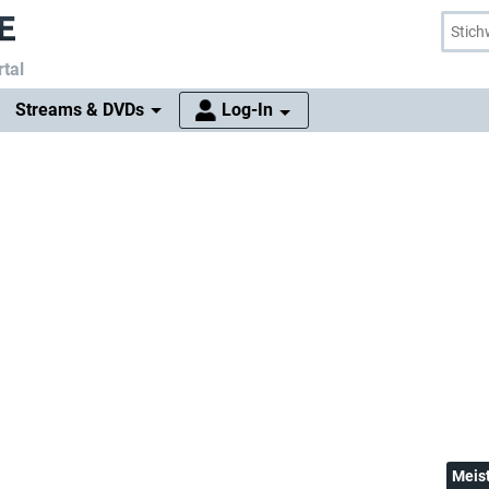
tal
Streams & DVDs
Log-In
Meis