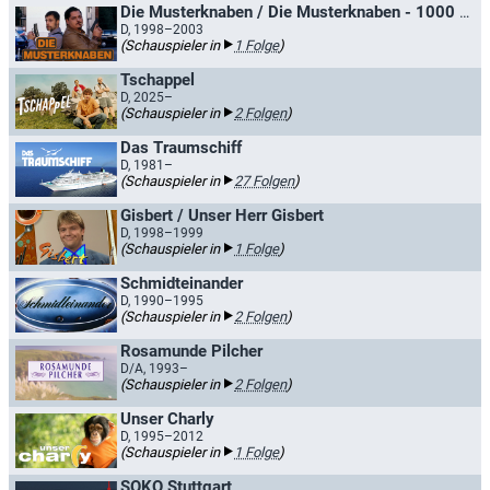
Die Musterknaben / Die Musterknaben - 1000 und eine Nacht
D, 1998–2003
(Schauspieler in
1 Folge
)
Tschappel
D, 2025–
(Schauspieler in
2 Folgen
)
Das Traumschiff
D, 1981–
(Schauspieler in
27 Folgen
)
Gisbert / Unser Herr Gisbert
D, 1998–1999
(Schauspieler in
1 Folge
)
Schmidteinander
D, 1990–1995
(Schauspieler in
2 Folgen
)
Rosamunde Pilcher
D/A, 1993–
(Schauspieler in
2 Folgen
)
Unser Charly
D, 1995–2012
(Schauspieler in
1 Folge
)
SOKO Stuttgart