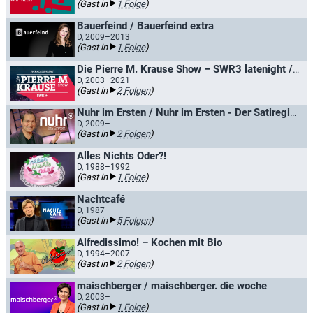
(Gast in
1 Folge
)
Bauerfeind / Bauerfeind extra
D, 2009–2013
(Gast in
1 Folge
)
Die Pierre M. Krause Show – SWR3 latenight / SWR3 Ring frei! - Die Radio-TV-Show
D, 2003–2021
(Gast in
2 Folgen
)
Nuhr im Ersten / Nuhr im Ersten - Der Satiregipfel
D, 2009–
(Gast in
2 Folgen
)
Alles Nichts Oder?!
D, 1988–1992
(Gast in
1 Folge
)
Nachtcafé
D, 1987–
(Gast in
5 Folgen
)
Alfredissimo! – Kochen mit Bio
D, 1994–2007
(Gast in
2 Folgen
)
maischberger / maischberger. die woche
D, 2003–
(Gast in
1 Folge
)