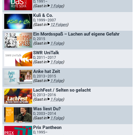
D, 1991–
(Gast in
1 Folge
)
Kuli & Co.
D, 1999–2007
(Gast in
12 Folgen
)
Ein Mordsspaß – Lachen auf eigene Gefahr
D, 2015
(Gast in
1 Folge
)
SWR UniTalk
D, 2011–2017
(Gast in
1 Folge
)
Anke hat Zeit
D, 2013–2015
(Gast in
1 Folge
)
LachFest / Selten so gelacht
D, 2013–2016
(Gast in
1 Folge
)
Was liest Du?
D, 2003–2014
(Gast in
1 Folge
)
Prix Pantheon
D, 1995–