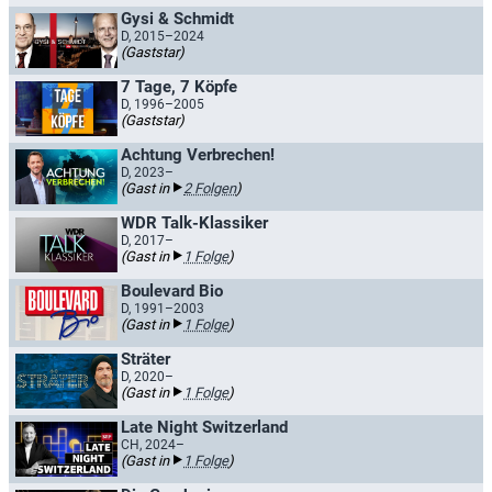
Gysi & Schmidt
D, 2015–2024
(Gaststar)
7 Tage, 7 Köpfe
D, 1996–2005
(Gaststar)
Achtung Verbrechen!
D, 2023–
(Gast in
2 Folgen
)
WDR Talk-Klassiker
D, 2017–
(Gast in
1 Folge
)
Boulevard Bio
D, 1991–2003
(Gast in
1 Folge
)
Sträter
D, 2020–
(Gast in
1 Folge
)
Late Night Switzerland
CH, 2024–
(Gast in
1 Folge
)