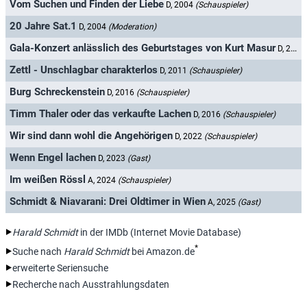
Vom Suchen und Finden der Liebe
D, 2004
(Schauspieler)
20 Jahre Sat.1
D, 2004
(Moderation)
Gala-Konzert anlässlich des Geburtstages von Kurt Masur
D, 2007
Zettl - Unschlagbar charakterlos
D, 2011
(Schauspieler)
Burg Schreckenstein
D, 2016
(Schauspieler)
Timm Thaler oder das verkaufte Lachen
D, 2016
(Schauspieler)
Wir sind dann wohl die Angehörigen
D, 2022
(Schauspieler)
Wenn Engel lachen
D, 2023
(Gast)
Im weißen Rössl
A, 2024
(Schauspieler)
Schmidt & Niavarani: Drei Oldtimer in Wien
A, 2025
(Gast)
Harald Schmidt
in der IMDb (Internet Movie Database)
*
Suche nach
Harald Schmidt
bei Amazon.de
erweiterte Seriensuche
Recherche nach Ausstrahlungsdaten