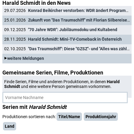
Harald Schmidt in den News
29.07.2026
Konrad Beikircher verstorben: WDR ändert Programm zu Ehren des Kabarettisten
25.01.2026
Zukunft von "Das Traumschiff" mit Florian Silbereisen als Kapitän gesichert
09.12.2025
"70 Jahre WDR": Jubiläumsdoku und Kultabend
28.11.2025
Harald Schmidt: Mini-TV-Comeback in Österreich
02.10.2025
"Das Traumschiff": Diese "GZSZ"- und "Alles was zählt"-Stars sind in den neuen Folgen an Bord
weitere Meldungen
Gemeinsame Serien, Filme, Produktionen
Finde Serien, Filme und anderen Produktionen, in denen
Harald
Schmidt
und eine weitere Person gemeinsam vorkommen.
Serien mit
Harald Schmidt
Produktionen sortieren nach:
Titel/Name
Produktionsjahr
Land