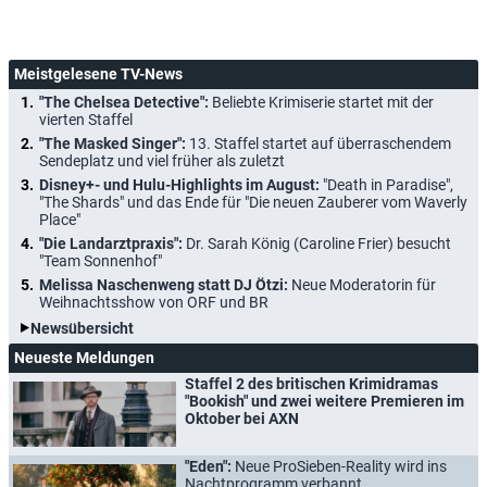
Meistgelesene TV-News
"The Chelsea Detective":
Beliebte Krimiserie startet mit der
vierten Staffel
"The Masked Singer":
13. Staffel startet auf überraschendem
Sendeplatz und viel früher als zuletzt
Disney+- und Hulu-Highlights im August:
"Death in Paradise",
"The Shards" und das Ende für "Die neuen Zauberer vom Waverly
Place"
"Die Landarztpraxis":
Dr. Sarah König (Caroline Frier) besucht
"Team Sonnenhof"
Melissa Naschenweng statt DJ Ötzi:
Neue Moderatorin für
Weihnachtsshow von ORF und BR
Newsübersicht
Neueste Meldungen
Staffel 2 des britischen Krimidramas
"Bookish" und zwei weitere Premieren im
Oktober bei AXN
"Eden":
Neue ProSieben-Reality wird ins
Nachtprogramm verbannt