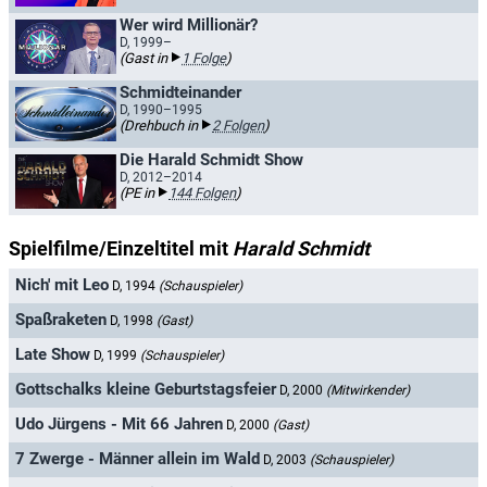
Wer wird Millionär?
D, 1999–
(Gast in
1 Folge
)
Schmidteinander
D, 1990–1995
(Drehbuch in
2 Folgen
)
Die Harald Schmidt Show
D, 2012–2014
(PE in
144 Folgen
)
Spielfilme/Einzeltitel mit
Harald Schmidt
Nich' mit Leo
D, 1994
(Schauspieler)
Spaßraketen
D, 1998
(Gast)
Late Show
D, 1999
(Schauspieler)
Gottschalks kleine Geburtstagsfeier
D, 2000
(Mitwirkender)
Udo Jürgens - Mit 66 Jahren
D, 2000
(Gast)
7 Zwerge - Männer allein im Wald
D, 2003
(Schauspieler)