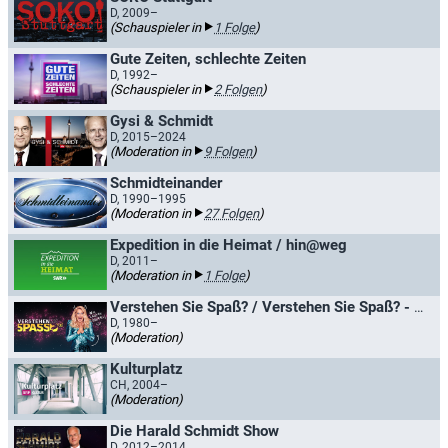
D, 2009–
(Schauspieler in
1 Folge
)
Gute Zeiten, schlechte Zeiten
D, 1992–
(Schauspieler in
2 Folgen
)
Gysi & Schmidt
D, 2015–2024
(Moderation in
9 Folgen
)
Schmidteinander
D, 1990–1995
(Moderation in
27 Folgen
)
Expedition in die Heimat / hin@weg
D, 2011–
(Moderation in
1 Folge
)
Verstehen Sie Spaß? / Verstehen Sie Spaß? - Die Hallervorden-Show
D, 1980–
(Moderation)
Kulturplatz
CH, 2004–
(Moderation)
Die Harald Schmidt Show
D, 2012–2014