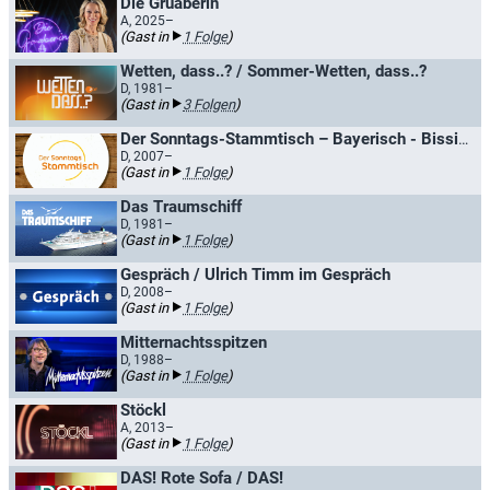
Die Gruaberin
A, 2025–
(Gast in
1 Folge
)
Wetten, dass..? / Sommer-Wetten, dass..?
D, 1981–
(Gast in
3 Folgen
)
Der Sonntags-Stammtisch – Bayerisch - Bissig - Bunt
D, 2007–
(Gast in
1 Folge
)
Das Traumschiff
D, 1981–
(Gast in
1 Folge
)
Gespräch / Ulrich Timm im Gespräch
D, 2008–
(Gast in
1 Folge
)
Mitternachtsspitzen
D, 1988–
(Gast in
1 Folge
)
Stöckl
A, 2013–
(Gast in
1 Folge
)
DAS! Rote Sofa / DAS!