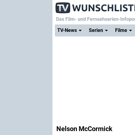
Das Film- und Fernsehserien-Infopor
TV-News
Serien
Filme
Nelson McCormick