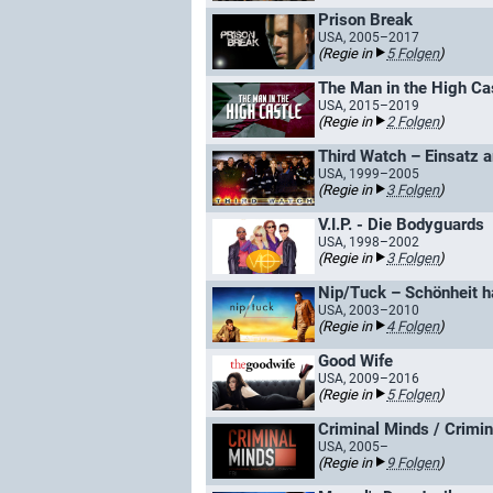
Prison Break
USA, 2005–2017
(Regie in
5 Folgen
)
The Man in the High Ca
USA, 2015–2019
(Regie in
2 Folgen
)
Third Watch – Einsatz 
USA, 1999–2005
(Regie in
3 Folgen
)
V.I.P. - Die Bodyguards
USA, 1998–2002
(Regie in
3 Folgen
)
Nip/Tuck – Schönheit ha
USA, 2003–2010
(Regie in
4 Folgen
)
Good Wife
USA, 2009–2016
(Regie in
5 Folgen
)
Criminal Minds / Crimin
USA, 2005–
(Regie in
9 Folgen
)