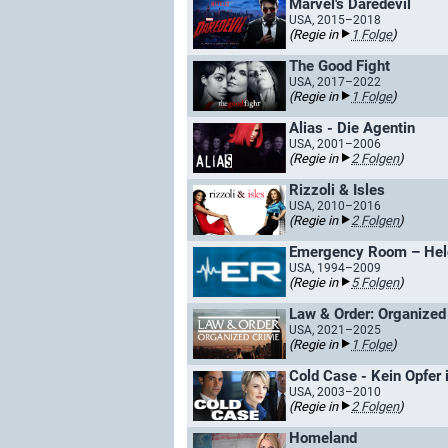
Marvel's Daredevil
USA, 2015–2018
(Regie in
1 Folge
)
The Good Fight
USA, 2017–2022
(Regie in
1 Folge
)
Alias - Die Agentin
USA, 2001–2006
(Regie in
2 Folgen
)
Rizzoli & Isles
USA, 2010–2016
(Regie in
2 Folgen
)
Emergency Room – Held
USA, 1994–2009
(Regie in
5 Folgen
)
Law & Order: Organized
USA, 2021–2025
(Regie in
1 Folge
)
Cold Case - Kein Opfer 
USA, 2003–2010
(Regie in
2 Folgen
)
Homeland