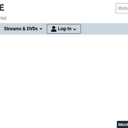
tal
Streams & DVDs
Log-In
Meis