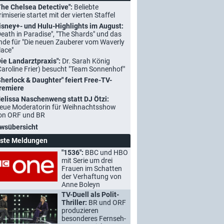
The Chelsea Detective":
Beliebte
rimiserie startet mit der vierten Staffel
isney+- und Hulu-Highlights im August:
Death in Paradise", "The Shards" und das
nde für "Die neuen Zauberer vom Waverly
lace"
Die Landarztpraxis":
Dr. Sarah König
Caroline Frier) besucht "Team Sonnenhof"
Sherlock & Daughter" feiert Free-TV-
remiere
elissa Naschenweng statt DJ Ötzi:
eue Moderatorin für Weihnachtsshow
on ORF und BR
wsübersicht
ste Meldungen
"1536":
BBC und HBO
mit Serie um drei
Frauen im Schatten
der Verhaftung von
Anne Boleyn
TV-Duell als Polit-
Thriller:
BR und ORF
produzieren
besonderes Fernseh-