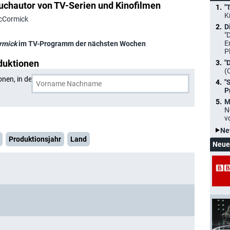
uchautor von TV-Serien und Kinofilmen
"
K
McCormick
D
"
E
rmick
im TV-Programm der nächsten Wochen
P
duktionen
"
(
onen, in denen
Nelson McCormick
und eine weitere Person
"
P
M
N
v
Ne
Produktionsjahr
Land
Neue