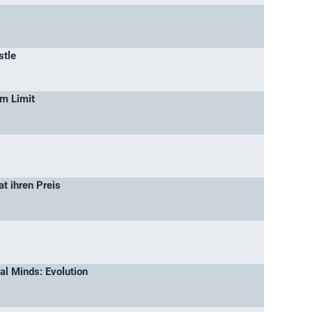
stle
am Limit
t ihren Preis
al Minds: Evolution