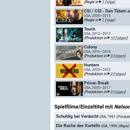
(Regie in
1 Folge
)
CSI / CSI - Den Tätern a
USA, 2000–2015
(Regie in
1 Folge
)
Touch
USA, 2012–2013
(Produktion in
10 Folgen
)
Colony
USA, 2016–2018
(Produktion in
9 Folgen
)
Hunters
USA, 2020–2023
(Produktion in
3 Folgen
)
Prison Break
USA, 2005–2017
(Produktion in
9 Folgen
)
Spielfilme/Einzeltitel mit
Nelso
Schuldig bei Verdacht
USA, 1991
(Produkt
Die Rache des Kartells
USA, 1996
(Regie)