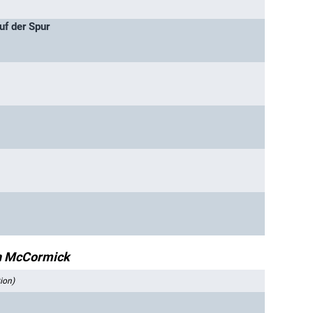
uf der Spur
n McCormick
ion)