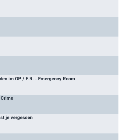
en im OP / E.R. - Emergency Room
 Crime
ist je vergessen