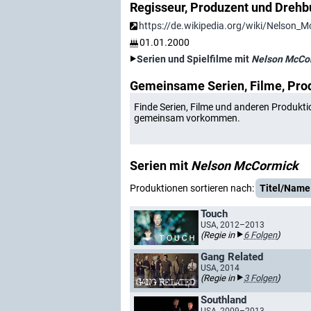
Regisseur, Produzent und Drehb
https://de.wikipedia.org/wiki/Nelson_
01.01.2000
Serien und Spielfilme mit
Nelson McCo
Gemeinsame Serien, Filme, Pro
Finde Serien, Filme und anderen Produkti
gemeinsam vorkommen.
Serien mit
Nelson McCormick
Produktionen sortieren nach:
Titel/Name
Touch
USA, 2012–2013
(Regie in
6 Folgen
)
Gang Related
USA, 2014
(Regie in
3 Folgen
)
Southland