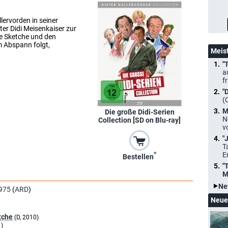
ervorden in seiner
er Didi Meisenkaiser zur
ze Sketche und den
m Abspann folgt,
Meis
"
a
f
"
(
M
Die große Didi-Serien
N
Collection [SD on Blu-ray]
v
"
T
E
*
Bestellen
"
M
Ne
975
(
ARD
)
Neue
tche
(D, 2010)
1)