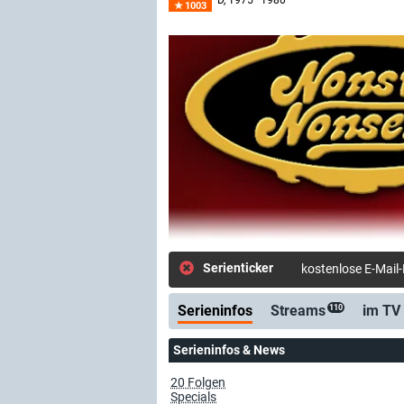
D
, 1975–1980
1003
Serienticker
kostenlose E-Mail
Serieninfos
Streams
im TV
110
Serieninfos & News
20 Folgen
Specials