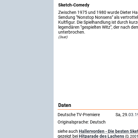
Sketch-Comedy
Zwischen 1975 und 1980 wurde Dieter Hall
Sendung "Nonstop Nonsens" als vertrottelt
Kultfigur. Die Spielhandlung ist durch kur
legendären "gespielten Witz", der nach de
unterbrochen.
(3sat)
Daten
Deutsche TV-Premiere
Sa, 29.
03.1
Originalsprache:
Deutsch
siehe auch
Hallervorden - Die besten Ske
gezeigt bei
Hitparade des Lachens
(D, 200