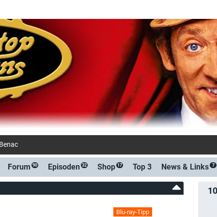
-Benachrichtigung bei Streaming- oder T
Forum
Episoden
Shop
Top 3
News &
Links
90
32
17
7
1
Blu-ray-Tipp