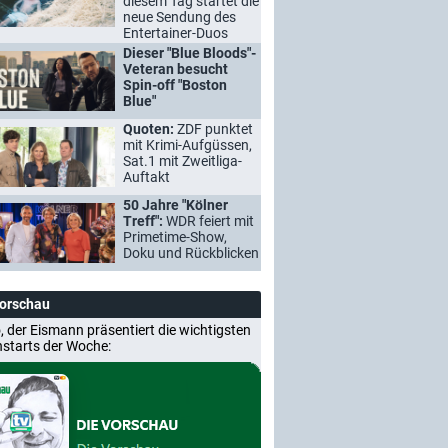
diesem Tag startet die
neue Sendung des
Entertainer-Duos
Dieser "Blue Bloods"-
Veteran besucht
Spin-off "Boston
Blue"
Quoten:
ZDF punktet
mit Krimi-Aufgüssen,
Sat.1 mit Zweitliga-
Auftakt
50 Jahre "Kölner
Treff":
WDR feiert mit
Primetime-Show,
Doku und Rückblicken
Vorschau
, der Eismann präsentiert die wichtigsten
nstarts der Woche: