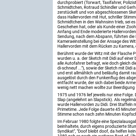
durchprobiert (Torwart, Taxifahrer, Polizis
Schmidtchen, Rotraud Schindler und Gerha
zerstückelt und von abgeschlossenen Ske
dass Hallervorden mit Hut, schriller Sti
Schmidtchen in den Wahnsinn trieb, sei e
Geschehen hat, oder als Kunde einer Zooh
Anfang und Ende moderierte Hallervorden
Sendung, nach dem Abspann, führten die Da
Kameraeinstellung bei der Ansage des Wit
Hallervorden mit dem Rücken zu Kamera, d
Berühmt wurde der Witz mit der Flasche Po
wurden u. a. der Sketch mit Didi auf einer
alle Autofahrer befragt, wie doch gleich d
di-schneuf ..."), sowie der Sketch mit Didi 
und erst allmählich und beiläufig damit r
ausgelöst durch den Funkenflug des abge
entfacht wurde, der sich dabei beide Arme b
wenig nett machen wollte zur Beerdigung 
1975 und 1976 lief jeweils nur eine Folg
Slap (angelehnt an Slapstick). Als regelm
wurde Hallervorden zu Didi. Drei Staffeln m
Primetime. Jede Folge dauerte 45 Minuten
Stimme schon nach zehn Minuten Kopfsc
Im Februar 1980 folgte eine Spezialausgab
beinhaltete, durch eigens produzierte Stu
Syndikat", "Doof bleibt doof, da helfen keine
1980 gab es noch ein weiteres Best-of. Ü