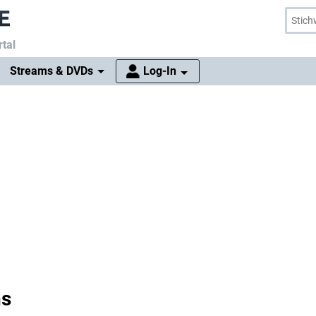
tal
Streams & DVDs
Log-In
ns