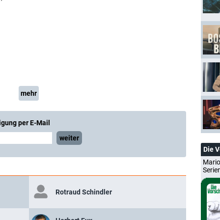
mehr
igung per E-Mail
weiter
Die 
Mario
Serie
Rotraud Schindler