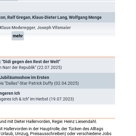
ton
,
Ralf Gregan
,
Klaus-Dieter Lang
,
Wolfgang Menge
Klaus Moderegger
,
Joseph Vilsmaier
mehr
p
 "Didi gegen den Rest der Welt"
n Narr der Republik" (22.07.2025)
n Jubiläumsshow im Ersten
is "Dallas"-Star Patrick Duffy (02.04.2025)
ngeren Ich
geres Ich & Ich" im Herbst (19.07.2023)
d mit Dieter Hallervorden, Regie: Heinz Liesendahl.
Hallervorden in der Hauptrolle, der Tücken des Alltags
Urlaub, Umzug, Preisausschreiben) oder verschiedene Jobs