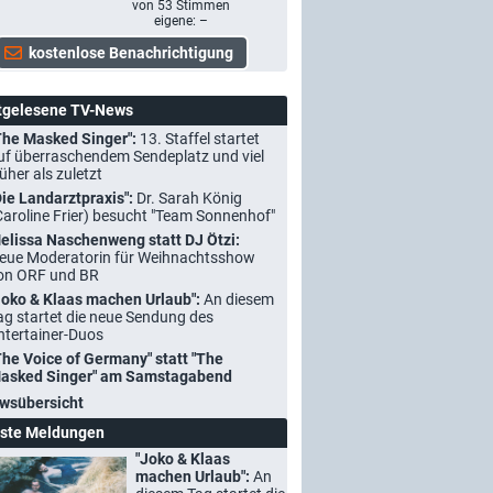
von
53
Stimmen
eigene: –
tgelesene TV-News
The Masked Singer":
13. Staffel startet
uf überraschendem Sendeplatz und viel
rüher als zuletzt
Die Landarztpraxis":
Dr. Sarah König
Caroline Frier) besucht "Team Sonnenhof"
elissa Naschenweng statt DJ Ötzi:
eue Moderatorin für Weihnachtsshow
on ORF und BR
Joko & Klaas machen Urlaub":
An diesem
ag startet die neue Sendung des
ntertainer-Duos
The Voice of Germany" statt "The
asked Singer" am Samstagabend
wsübersicht
ste Meldungen
"Joko & Klaas
machen Urlaub":
An