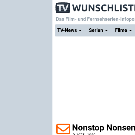
Das Film- und Fernsehserien-Infopor
TV-News
Serien
Filme
Nonstop Nonse