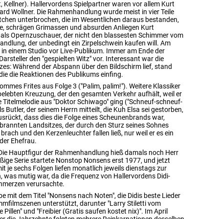
t, Kellner). Hallervordens Spielpartner waren vor allem Kurt
rd Wollner. Die Rahmenhandlung wurde meist in vier Teile
tchen unterbrochen, die im Wesentlichen daraus bestanden,
mme, schrägen Grimassen und absurden Anliegen Kurt
s als Opernzuschauer, der nicht den blassesten Schimmer vom
andlung, der unbedingt ein Zirpelschwein kaufen will. Am
 in einem Studio vor Live-Publikum. Immer am Ende der
rsteller den "gespielten Witz" vor. Interessant war die
zes: Während der Abspann über den Bildschirm lief, stand
ie die Reaktionen des Publikums einfing.
mmes Frites aus Folge 3 ("Palim, palim!"). Weitere Klassiker
 belebten Kreuzung, der den gesamten Verkehr aufhält, weil er
ie Titelmelodie aus "Doktor Schiwago" ging ("Schneuf-schneuf-
als Butler, der seinem Herrn mitteilt, die Kuh Elsa sei gestorben,
ausrückt, dass dies die Folge eines Scheunenbrands war,
brannten Landsitzes, der durch den Sturz seines Sohnes
rach und den Kerzenleuchter fallen ließ, nur weil er es ein
der Ehefrau.
e. Die Hauptfigur der Rahmenhandlung hieß damals noch Herr
äßige Serie startete Nonstop Nonsens erst 1977, und jetzt
it je sechs Folgen liefen monatlich jeweils dienstags zur
, was mutig war, da die Frequenz von Hallervordens Didi-
hmerzen verursachte.
e mit dem Titel "Nonsens nach Noten", die Didis beste Lieder
mmfilmszenen unterstützt, darunter "Larry Stiletti vom
 Pillen" und "Freibier (Gratis saufen kostet nix)". Im April
ber die Jahrzehnte folgten mehrere Reinkarnationen desselben