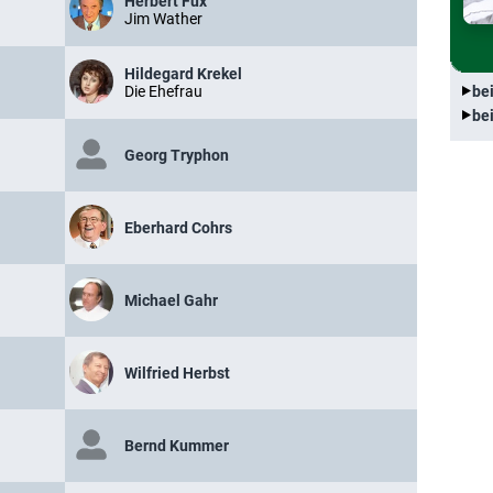
Herbert Fux
Jim Wather
Hildegard Krekel
Die Ehefrau
be
be
Georg Tryphon
Eberhard Cohrs
Michael Gahr
Wilfried Herbst
Bernd Kummer