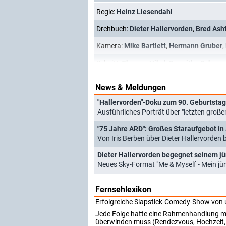
Regie:
Heinz Liesendahl
Drehbuch:
Dieter Hallervorden
,
Bred Ash
Kamera:
Mike Bartlett
,
Hermann Gruber
,
Schnitt:
Thomas Nikel
,
Roswitha Schnep
News & Meldungen
"Hallervorden"-Doku zum 90. Geburtstag:
Ausführliches Porträt über "letzten große
"75 Jahre ARD": Großes Staraufgebot i
Von Iris Berben über Dieter Hallervorden b
Dieter Hallervorden begegnet seinem jü
Neues Sky-Format "Me & Myself - Mein jün
Fernsehlexikon
Erfolgreiche Slapstick-Comedy-Show von un
Jede Folge hatte eine Rahmenhandlung mit 
überwinden muss (Rendezvous, Hochzeit, 