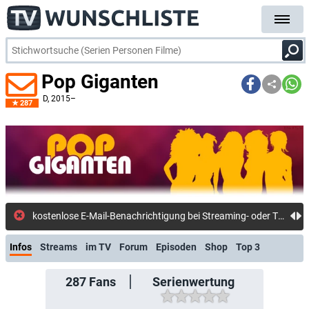
Pop Giganten
D
, 2015–
287
kostenlose E-Mail-Benachrichtigung bei Streaming- oder TV-Start
Infos
Streams
im TV
Forum
Episoden
Shop
Top 3
287
Fans
Serienwertung