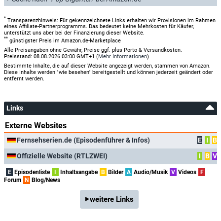
*
Transparenzhinweis: Für gekennzeichnete Links erhalten wir Provisionen im Rahmen
eines Affiliate-Partnerprogramms. Das bedeutet keine Mehrkosten für Käufer,
unterstützt uns aber bei der Finanzierung dieser Website.
**
günstigster Preis im Amazon.de-Marketplace
Alle Preisangaben ohne Gewähr, Preise ggf. plus Porto & Versandkosten.
Preisstand: 08.08.2026 03:00 GMT+1 (
Mehr Informationen
)
Bestimmte Inhalte, die auf dieser Website angezeigt werden, stammen von Amazon.
Diese Inhalte werden "wie besehen" bereitgestellt und können jederzeit geändert oder
entfernt werden.
Links
Externe Websites
Fernsehserien.de (Episodenführer & Infos)
E
I
B
Offizielle Website (RTLZWEI)
I
B
V
E
Episodenliste
I
Inhaltsangabe
B
Bilder
A
Audio/Musik
V
Videos
F
Forum
N
Blog/News
weitere Links