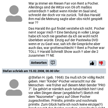
War ja immer ein Riesen Fan von Rent a Pocher.
Allerdings sind die Witze von Oli oft maßlos
unterirdisch !! selbst wenn Kinder im Saal sind,
schreckt der doch vor nix zurück. Toll das Harald
ihm mal die Meinung sagte aber obs nicht gespielt
war ??
Das Harald ihn gut findet verstehe ich nicht. Pocher
nervt sogar mich !! Eine Sendung in voller Länge
habe ich noch nie gesehen da ich sie wohl nicht
überleben würde. Einzig auf der Pastewka DVD
wenn er zu Gast war, sah ich die Gespräche aber
auch das, war grottenschlecht !! Rent a Pocher war
TOLL !! Harald Schmidt Show auch !! aber die 2
zusammen ?? NE
Antworten
Stefan
schrieb am 15.02.2008, 00.00 Uhr:
@Stefan H. (geb. 1968): Da muß ich Dir völlig Recht
geben. Herr "Kinder"-Pocher verarscht nur die
Menschen - wie früher auf diesem Mist-Sender "PRO
7". Da gehört er nämlich auch tatsächlich hin!! Und
vor allen Dingen dieser (angebliche?) Sketch mit
dem "Nazometer" - ganz auf Oliver Pocher
zugeschnitten. Primitiv, primitiv und nochmals
primitiv. Zum Glück hatte ich noch keine einzige(!!)