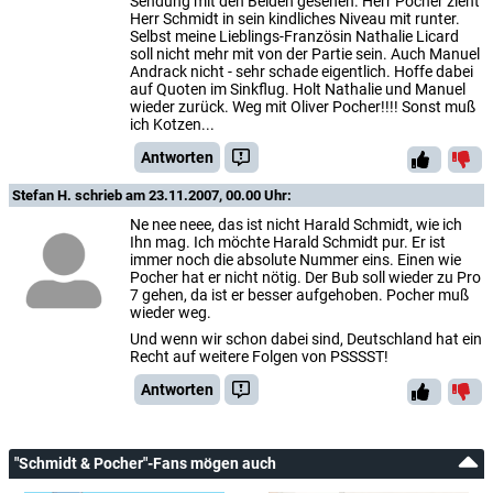
Sendung mit den Beiden gesehen. Herr Pocher zieht
Herr Schmidt in sein kindliches Niveau mit runter.
Selbst meine Lieblings-Französin Nathalie Licard
soll nicht mehr mit von der Partie sein. Auch Manuel
Andrack nicht - sehr schade eigentlich. Hoffe dabei
auf Quoten im Sinkflug. Holt Nathalie und Manuel
wieder zurück. Weg mit Oliver Pocher!!!! Sonst muß
ich Kotzen...
Antworten
Stefan H.
schrieb am 23.11.2007, 00.00 Uhr:
Ne nee neee, das ist nicht Harald Schmidt, wie ich
Ihn mag. Ich möchte Harald Schmidt pur. Er ist
immer noch die absolute Nummer eins. Einen wie
Pocher hat er nicht nötig. Der Bub soll wieder zu Pro
7 gehen, da ist er besser aufgehoben. Pocher muß
wieder weg.
Und wenn wir schon dabei sind, Deutschland hat ein
Recht auf weitere Folgen von PSSSST!
Antworten
"Schmidt & Pocher"-Fans mögen auch