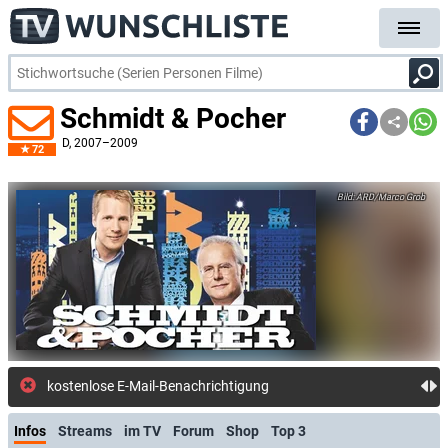
Schmidt & Pocher
D
, 2007–2009
72
ARD/Marco Grob
kostenlose E-Mail-Benachrichtigung bei Streaming- oder TV
Infos
Streams
im TV
Forum
Shop
Top 3