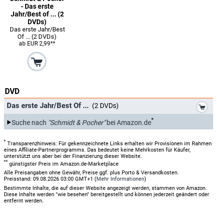
- Das erste
Jahr/Best of ... (2
DVDs)
Das erste Jahr/Best
Of ... (2 DVDs)
ab EUR 2,99**
DVD
*
Das erste Jahr/Best Of ...
(2 DVDs)
*
Suche nach
"Schmidt & Pocher"
bei Amazon.de
*
Transparenzhinweis: Für gekennzeichnete Links erhalten wir Provisionen im Rahmen
eines Affiliate-Partnerprogramms. Das bedeutet keine Mehrkosten für Käufer,
unterstützt uns aber bei der Finanzierung dieser Website.
**
günstigster Preis im Amazon.de-Marketplace
Alle Preisangaben ohne Gewähr, Preise ggf. plus Porto & Versandkosten.
Preisstand: 09.08.2026 03:00 GMT+1 (
Mehr Informationen
)
Bestimmte Inhalte, die auf dieser Website angezeigt werden, stammen von Amazon.
Diese Inhalte werden "wie besehen" bereitgestellt und können jederzeit geändert oder
entfernt werden.