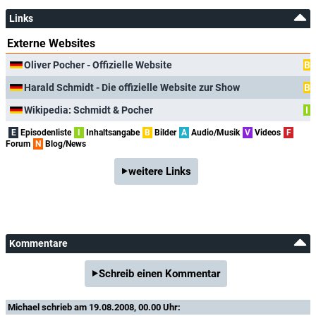
Links
Externe Websites
Oliver Pocher - Offizielle Website
B
Harald Schmidt - Die offizielle Website zur Show
B
Wikipedia: Schmidt & Pocher
I
E
Episodenliste
I
Inhaltsangabe
B
Bilder
A
Audio/Musik
V
Videos
F
Forum
N
Blog/News
weitere Links
Kommentare
Schreib einen Kommentar
Michael
schrieb am 19.08.2008, 00.00 Uhr: