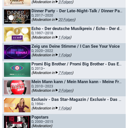
(Moderation in
3 Folgen
)
Dinner Party - Der Late-Night-Talk / Dinner Party - Marlene lädt zum Talk
D, 2017–2020
(Moderation in
20 Folgen
)
Echo - Der deutsche Musikpreis / Echo - Der deutsche Schallplattenpreis
D, 1997–2018
(Moderation in
1 Folge
)
Zeig uns Deine Stimme / I Can See Your Voice
D, 2020–2022
(Moderation in
1 Folge
)
Promi Big Brother / Promi Big Brother - Das Experiment
D, 2013–
(Moderation in
7 Folgen
)
Mein Mann kann / Mein Mann kann - Meine Frau auch
D, 2010–2023
(Moderation in
3 Folgen
)
Exclusiv - Das Star-Magazin / Exclusiv - Das Starmagazin
D, 1994–
(Moderation in
1 Folge
)
Popstars
D, 2000–2015
(Moderation)