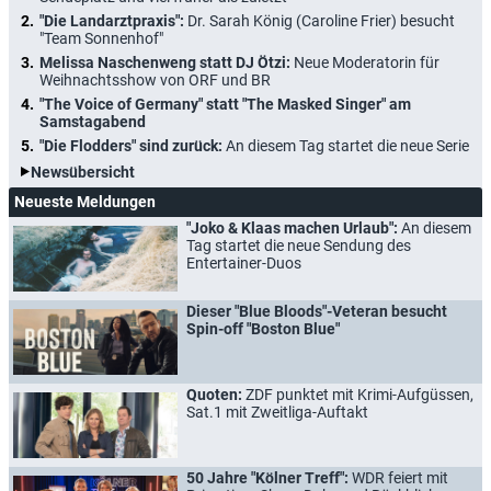
"Die Landarztpraxis":
Dr. Sarah König (Caroline Frier) besucht
"Team Sonnenhof"
Melissa Naschenweng statt DJ Ötzi:
Neue Moderatorin für
Weihnachtsshow von ORF und BR
"The Voice of Germany" statt "The Masked Singer" am
Samstagabend
"Die Flodders" sind zurück:
An diesem Tag startet die neue Serie
Newsübersicht
Neueste Meldungen
"Joko & Klaas machen Urlaub":
An diesem
Tag startet die neue Sendung des
Entertainer-Duos
Dieser "Blue Bloods"-Veteran besucht
Spin-off "Boston Blue"
Quoten:
ZDF punktet mit Krimi-Aufgüssen,
Sat.1 mit Zweitliga-Auftakt
50 Jahre "Kölner Treff":
WDR feiert mit