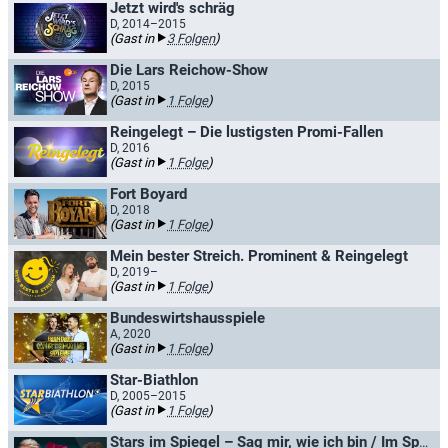
Jetzt wird's schräg
D, 2014–2015
(Gast in
3 Folgen
)
Die Lars Reichow-Show
D, 2015
(Gast in
1 Folge
)
Reingelegt – Die lustigsten Promi-Fallen
D, 2016
(Gast in
1 Folge
)
Fort Boyard
D, 2018
(Gast in
1 Folge
)
Mein bester Streich. Prominent & Reingelegt
D, 2019–
(Gast in
1 Folge
)
Bundeswirtshausspiele
A, 2020
(Gast in
1 Folge
)
Star-Biathlon
D, 2005–2015
(Gast in
1 Folge
)
Stars im Spiegel – Sag mir, wie ich bin / Im Spiegel der Anderen