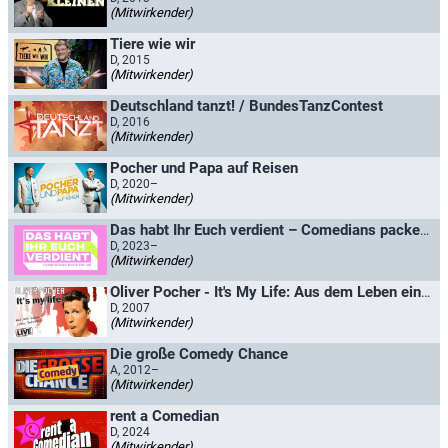
(Mitwirkender)
Tiere wie wir
D, 2015
(Mitwirkender)
Deutschland tanzt! / BundesTanzContest
D, 2016
(Mitwirkender)
Pocher und Papa auf Reisen
D, 2020–
(Mitwirkender)
Das habt Ihr Euch verdient – Comedians packen an
D, 2023–
(Mitwirkender)
Oliver Pocher - It's My Life: Aus dem Leben eines B-Promis
D, 2007
(Mitwirkender)
Die große Comedy Chance
A, 2012–
(Mitwirkender)
rent a Comedian
D, 2024
(Mitwirkender)