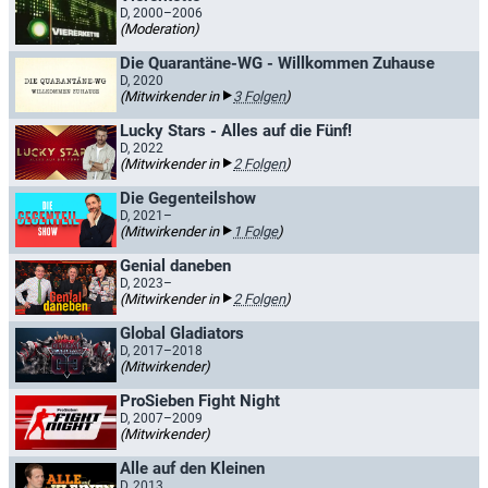
D, 2000–2006
(Moderation)
Die Quarantäne-WG - Willkommen Zuhause
D, 2020
(Mitwirkender in
3 Folgen
)
Lucky Stars - Alles auf die Fünf!
D, 2022
(Mitwirkender in
2 Folgen
)
Die Gegenteilshow
D, 2021–
(Mitwirkender in
1 Folge
)
Genial daneben
D, 2023–
(Mitwirkender in
2 Folgen
)
Global Gladiators
D, 2017–2018
(Mitwirkender)
ProSieben Fight Night
D, 2007–2009
(Mitwirkender)
Alle auf den Kleinen
D, 2013