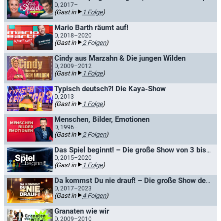
D, 2017–
(Gast in
1 Folge
)
Mario Barth räumt auf!
D, 2018–2020
(Gast in
2 Folgen
)
Cindy aus Marzahn & Die jungen Wilden
D, 2009–2012
(Gast in
1 Folge
)
Typisch deutsch?! Die Kaya-Show
D, 2013
(Gast in
1 Folge
)
Menschen, Bilder, Emotionen
D, 1996–
(Gast in
2 Folgen
)
Das Spiel beginnt! – Die große Show von 3 bis 99
D, 2015–2020
(Gast in
1 Folge
)
Da kommst Du nie drauf! – Die große Show der schrägen Fragen
D, 2017–2023
(Gast in
4 Folgen
)
Granaten wie wir
D, 2009–2010