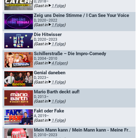
D, 2018–
(Gast in
1 Folge
)
Zeig uns Deine Stimme / I Can See Your Voice
D, 2020–2022
(Gast in
1 Folge
)
Die Hitwisser
D, 2020–2023
(Gast in
1 Folge
)
Schillerstraße – Die Impro-Comedy
D, 2004–2010
(Gast in
4 Folgen
)
Genial daneben
D, 2023–
(Gast in
1 Folge
)
Mario Barth deckt auf!
D, 2013–
(Gast in
1 Folge
)
Fakt oder Fake
A, 2019–
(Gast in
1 Folge
)
Mein Mann kann / Mein Mann kann - Meine Frau auch
D, 2010–2023