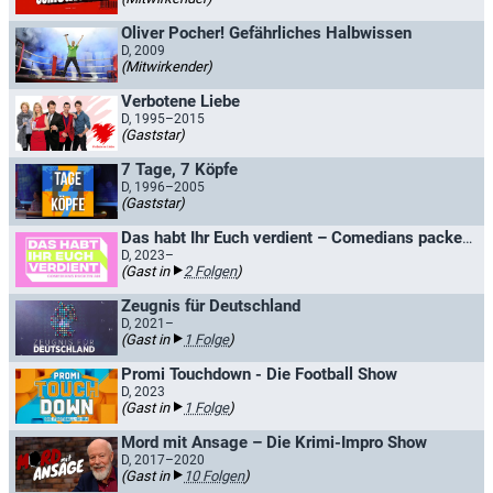
Oliver Pocher! Gefährliches Halbwissen
D, 2009
(Mitwirkender)
Verbotene Liebe
D, 1995–2015
(Gaststar)
7 Tage, 7 Köpfe
D, 1996–2005
(Gaststar)
Das habt Ihr Euch verdient – Comedians packen an
D, 2023–
(Gast in
2 Folgen
)
Zeugnis für Deutschland
D, 2021–
(Gast in
1 Folge
)
Promi Touchdown - Die Football Show
D, 2023
(Gast in
1 Folge
)
Mord mit Ansage – Die Krimi-Impro Show
D, 2017–2020
(Gast in
10 Folgen
)