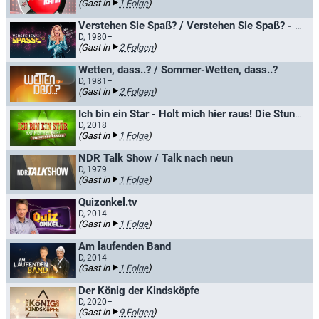
(Gast in
1 Folge
)
Verstehen Sie Spaß? / Verstehen Sie Spaß? - Die Hallervorden-Show
D, 1980–
(Gast in
2 Folgen
)
Wetten, dass..? / Sommer-Wetten, dass..?
D, 1981–
(Gast in
2 Folgen
)
Ich bin ein Star - Holt mich hier raus! Die Stunde danach
D, 2018–
(Gast in
1 Folge
)
NDR Talk Show / Talk nach neun
D, 1979–
(Gast in
1 Folge
)
Quizonkel.tv
D, 2014
(Gast in
1 Folge
)
Am laufenden Band
D, 2014
(Gast in
1 Folge
)
Der König der Kindsköpfe
D, 2020–
(Gast in
9 Folgen
)