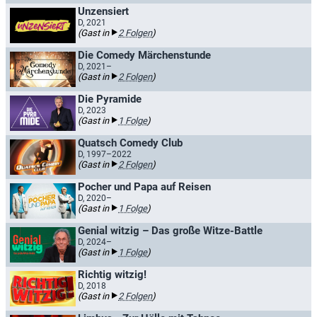
Unzensiert
D, 2021
(Gast in
2 Folgen
)
Die Comedy Märchenstunde
D, 2021–
(Gast in
2 Folgen
)
Die Pyramide
D, 2023
(Gast in
1 Folge
)
Quatsch Comedy Club
D, 1997–2022
(Gast in
2 Folgen
)
Pocher und Papa auf Reisen
D, 2020–
(Gast in
1 Folge
)
Genial witzig – Das große Witze-Battle
D, 2024–
(Gast in
1 Folge
)
Richtig witzig!
D, 2018
(Gast in
2 Folgen
)