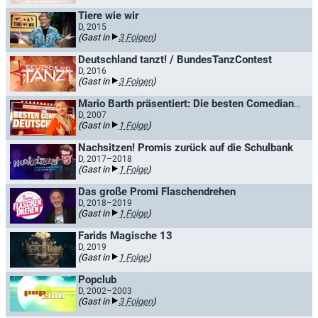
Tiere wie wir
D, 2015
(Gast in
3 Folgen
)
Deutschland tanzt! / BundesTanzContest
D, 2016
(Gast in
3 Folgen
)
Mario Barth präsentiert: Die besten Comedians Deutschlands
D, 2007
(Gast in
1 Folge
)
Nachsitzen! Promis zurück auf die Schulbank
D, 2017–2018
(Gast in
1 Folge
)
Das große Promi Flaschendrehen
D, 2018–2019
(Gast in
1 Folge
)
Farids Magische 13
D, 2019
(Gast in
1 Folge
)
Popclub
D, 2002–2003
(Gast in
3 Folgen
)