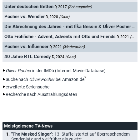
Unter deutschen Betten
D, 2017
(Schauspieler)
Pocher vs. Wendler
D, 2020
(Gast)
Die Abrechnung des Jahres - mit Ilka Bessin & Oliver Pocher
D, 2
Otto Fröhliche - Advent, Advents mit Otto und Friends
D, 2021
(Gast)
Pocher vs. Influencer
D, 2021
(Moderation)
40 Jahre RTL Comedy
D, 2024
(Gast)
Oliver Pocher
in der IMDb (Internet Movie Database)
*
Suche nach
Oliver Pocher
bei Amazon.de
erweiterte Seriensuche
Recherche nach Ausstrahlungsdaten
Meistgelesene TV-News
"The Masked Singer":
13. Staffel startet auf überraschendem
Sendeplatz und viel früher als zuletzt