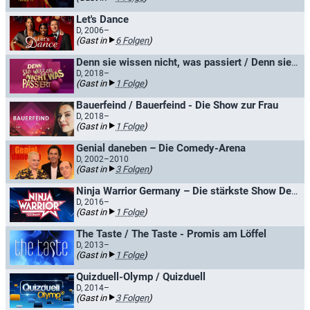
Let's Dance
D, 2006–
(Gast in
6 Folgen
)
Denn sie wissen nicht, was passiert / Denn sie wissen nicht, was passiert - Die Jauch-Gottschalk-Schöneberger-Show
D, 2018–
(Gast in
1 Folge
)
Bauerfeind / Bauerfeind - Die Show zur Frau
D, 2018–
(Gast in
1 Folge
)
Genial daneben – Die Comedy-Arena
D, 2002–2010
(Gast in
3 Folgen
)
Ninja Warrior Germany – Die stärkste Show Deutschlands
D, 2016–
(Gast in
1 Folge
)
The Taste / The Taste - Promis am Löffel
D, 2013–
(Gast in
1 Folge
)
Quizduell-Olymp / Quizduell
D, 2014–
(Gast in
3 Folgen
)