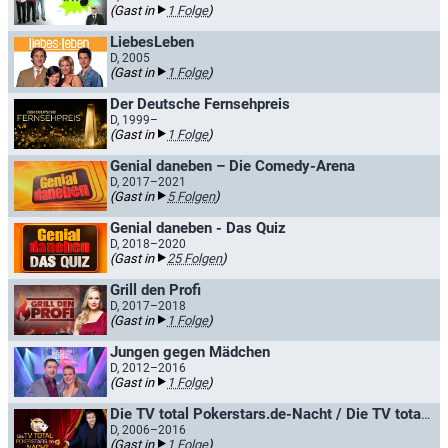
(Gast in
1 Folge
)
LiebesLeben
D, 2005
(Gast in
1 Folge
)
Der Deutsche Fernsehpreis
D, 1999–
(Gast in
1 Folge
)
Genial daneben – Die Comedy-Arena
D, 2017–2021
(Gast in
5 Folgen
)
Genial daneben - Das Quiz
D, 2018–2020
(Gast in
25 Folgen
)
Grill den Profi
D, 2017–2018
(Gast in
1 Folge
)
Jungen gegen Mädchen
D, 2012–2016
(Gast in
1 Folge
)
Die TV total Pokerstars.de-Nacht / Die TV total EuroPoker.net Nacht
D, 2006–2016
(Gast in
1 Folge
)