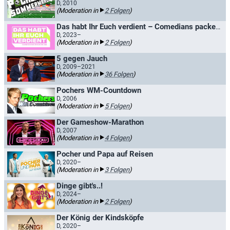
D, 2010
(Moderation in
2 Folgen
)
Das habt Ihr Euch verdient – Comedians packen an
D, 2023–
(Moderation in
2 Folgen
)
5 gegen Jauch
D, 2009–2021
(Moderation in
36 Folgen
)
Pochers WM-Countdown
D, 2006
(Moderation in
5 Folgen
)
Der Gameshow-Marathon
D, 2007
(Moderation in
4 Folgen
)
Pocher und Papa auf Reisen
D, 2020–
(Moderation in
3 Folgen
)
Dinge gibt's..!
D, 2024–
(Moderation in
2 Folgen
)
Der König der Kindsköpfe
D, 2020–