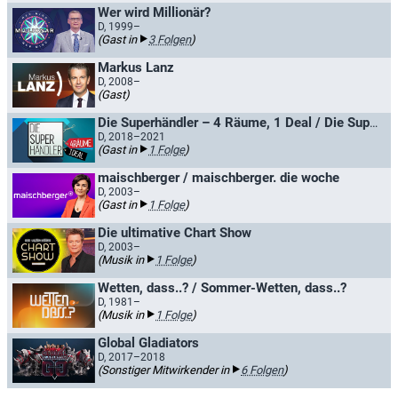
Wer wird Millionär?
D, 1999–
(Gast in
3 Folgen
)
Markus Lanz
D, 2008–
(Gast)
Die Superhändler – 4 Räume, 1 Deal / Die Superhändler XXL
D, 2018–2021
(Gast in
1 Folge
)
maischberger / maischberger. die woche
D, 2003–
(Gast in
1 Folge
)
Die ultimative Chart Show
D, 2003–
(Musik in
1 Folge
)
Wetten, dass..? / Sommer-Wetten, dass..?
D, 1981–
(Musik in
1 Folge
)
Global Gladiators
D, 2017–2018
(Sonstiger Mitwirkender in
6 Folgen
)