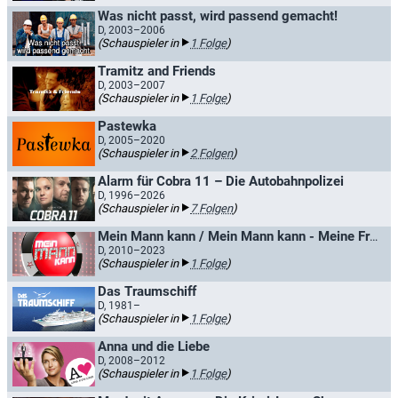
Was nicht passt, wird passend gemacht!
D, 2003–2006
(Schauspieler in
1 Folge
)
Tramitz and Friends
D, 2003–2007
(Schauspieler in
1 Folge
)
Pastewka
D, 2005–2020
(Schauspieler in
2 Folgen
)
Alarm für Cobra 11 – Die Autobahnpolizei
D, 1996–2026
(Schauspieler in
7 Folgen
)
Mein Mann kann / Mein Mann kann - Meine Frau auch
D, 2010–2023
(Schauspieler in
1 Folge
)
Das Traumschiff
D, 1981–
(Schauspieler in
1 Folge
)
Anna und die Liebe
D, 2008–2012
(Schauspieler in
1 Folge
)