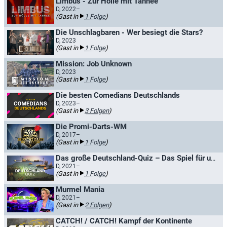
Limbus - Zur Hölle mit Tahnee
D, 2022–
(Gast in
1 Folge
)
Die Unschlagbaren - Wer besiegt die Stars?
D, 2023
(Gast in
1 Folge
)
Mission: Job Unknown
D, 2023
(Gast in
1 Folge
)
Die besten Comedians Deutschlands
D, 2023–
(Gast in
3 Folgen
)
Die Promi-Darts-WM
D, 2017–
(Gast in
1 Folge
)
Das große Deutschland-Quiz – Das Spiel für unser Land
D, 2021–
(Gast in
1 Folge
)
Murmel Mania
D, 2021–
(Gast in
2 Folgen
)
CATCH! / CATCH! Kampf der Kontinente