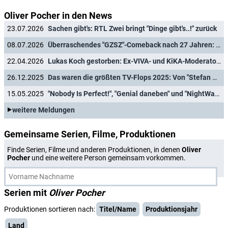
Oliver Pocher in den News
23.07.2026
Sachen gibt's: RTL Zwei bringt "Dinge gibt's..!" zurück
08.07.2026
Überraschendes "GZSZ"-Comeback nach 27 Jahren: Dieser Soap-Star kehrt zurück
22.04.2026
Lukas Koch gestorben: Ex-VIVA- und KiKA-Moderator wurde nur 44 Jahre alt
26.12.2025
Das waren die größten TV-Flops 2025: Von "Stefan Raab Show" über "HeidiFest" bis "Mozart/Mozart"
15.05.2025
"Nobody Is Perfect!", "Genial daneben" und "NightWash" bilden neuen Show-Abend bei RTL Zwei
weitere Meldungen
Gemeinsame Serien, Filme, Produktionen
Finde Serien, Filme und anderen Produktionen, in denen
Oliver
Pocher
und eine weitere Person gemeinsam vorkommen.
Serien mit
Oliver Pocher
Produktionen sortieren nach:
Titel/Name
Produktionsjahr
Land