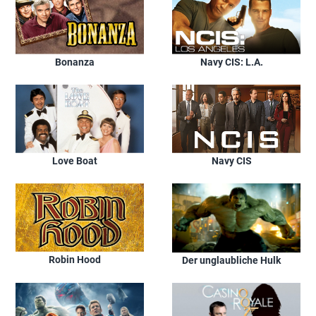
Bonanza
Navy CIS: L.A.
Love Boat
Navy CIS
Robin Hood
Der unglaubliche Hulk