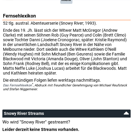
Fernsehlexikon
52 tlg. austral. Abenteuerserie (Snowy River; 1993).
Ende des 19. Jh. lässt sich der Witwer Matt McGregor (Andrew
Clarke) mit seinen Söhnen Rob (Guy Pearce) und Colin (Brett Climo)
sowie Tochter Danni (Joelene Cronogorac, später: Kristie Raymond)
in der unwirtlichen Landschaft Snowy River in der Nähe von
Melbourne nieder. Dort siedeln auch die Witwe Kathleen O'Neill
(Wendy Hughes) mit Sohn Michael (Ben Geurens) sowie die Familie
Blackwood mit Victoria (Amanda Douge), Oliver (John Stanton) und
Sohn Frank (Rodney Bell), mit der es einige Komplikationen gibt.
Matts Neffe Luke (Joshua Lucas) arbeitet für die Blackwoods. Matt
und Kathleen heiraten später.
Die einstündigen Folgen liefen werktags nachmittags.
*
Das Fernsehlexikon
, Abdruck mit freundlicher Genehmigung von Michael Reufsteck
und Stefan Niggemeier.
Snowy River Streams
Wo wird "Snowy River" gestreamt?
Leider derzeit keine Streams vorhanden.