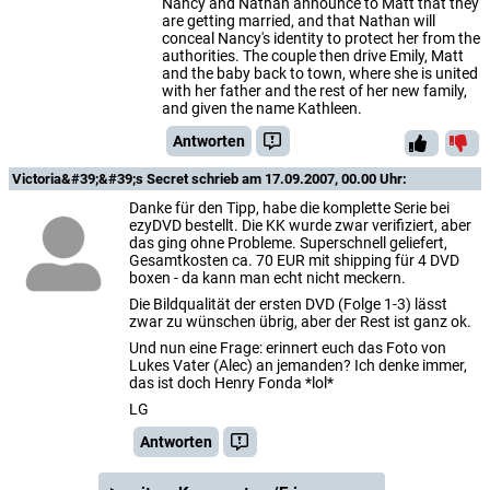
Nancy and Nathan announce to Matt that they
are getting married, and that Nathan will
conceal Nancy's identity to protect her from the
authorities. The couple then drive Emily, Matt
and the baby back to town, where she is united
with her father and the rest of her new family,
and given the name Kathleen.
Antworten
Victoria&#39;&#39;s Secret
schrieb am 17.09.2007, 00.00 Uhr:
Danke für den Tipp, habe die komplette Serie bei
ezyDVD bestellt. Die KK wurde zwar verifiziert, aber
das ging ohne Probleme. Superschnell geliefert,
Gesamtkosten ca. 70 EUR mit shipping für 4 DVD
boxen - da kann man echt nicht meckern.
Die Bildqualität der ersten DVD (Folge 1-3) lässt
zwar zu wünschen übrig, aber der Rest ist ganz ok.
Und nun eine Frage: erinnert euch das Foto von
Lukes Vater (Alec) an jemanden? Ich denke immer,
das ist doch Henry Fonda *lol*
LG
Antworten