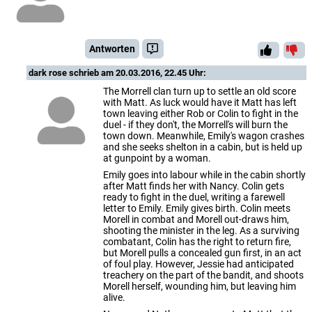
Antworten
dark rose
schrieb am 20.03.2016, 22.45 Uhr:
The Morrell clan turn up to settle an old score
with Matt. As luck would have it Matt has left
town leaving either Rob or Colin to fight in the
duel - if they don't, the Morrell's will burn the
town down. Meanwhile, Emily's wagon crashes
and she seeks shelton in a cabin, but is held up
at gunpoint by a woman.
Emily goes into labour while in the cabin shortly
after Matt finds her with Nancy. Colin gets
ready to fight in the duel, writing a farewell
letter to Emily. Emily gives birth. Colin meets
Morell in combat and Morell out-draws him,
shooting the minister in the leg. As a surviving
combatant, Colin has the right to return fire,
but Morell pulls a concealed gun first, in an act
of foul play. However, Jessie had anticipated
treachery on the part of the bandit, and shoots
Morell herself, wounding him, but leaving him
alive.