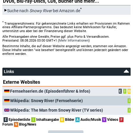
DVDs, Blu-ray-Discs, CDs, Bücher und mehr...
*
Suche nach
Snowy River
bei Amazon.de
*
Transparenzhinweis: Für gekennzeichnete Links erhalten wir Provisionen im Rahmen
eines Affiliate-Partnerprogramms. Das bedeutet keine Mehrkosten für Käufer,
unterstützt uns aber bei der Finanzierung dieser Website.
Alle Preisangaben ohne Gewähr, Preise ggf. plus Porto & Versandkosten.
Preisstand: 08.08.2026 03:00 GMT+1 (
Mehr Informationen
)
Bestimmte Inhalte, die auf dieser Website angezeigt werden, stammen von Amazon.
Diese Inhalte werden "wie besehen" bereitgestellt und können jederzeit geändert oder
entfernt werden.
Links
Externe Websites
Fernsehserien.de (Episodenführer & Infos)
E
I
B
Wikipedia: Snowy River (Fernsehserie)
I
Wikipedia: The Man from Snowy River (TV series)
I
E
Episodenliste
I
Inhaltsangabe
B
Bilder
A
Audio/Musik
V
Videos
F
Forum
N
Blog/News