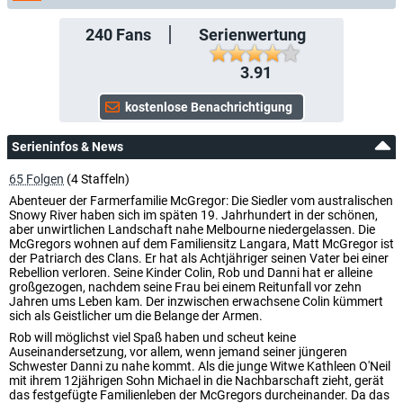
240
Fans
Serienwertung
3.91
Serieninfos & News
65 Folgen
(4 Staffeln)
Abenteuer der Farmerfamilie McGregor: Die Siedler vom australischen
Snowy River haben sich im späten 19. Jahrhundert in der schönen,
aber unwirtlichen Landschaft nahe Melbourne niedergelassen. Die
McGregors wohnen auf dem Familiensitz Langara, Matt McGregor ist
der Patriarch des Clans. Er hat als Achtjähriger seinen Vater bei einer
Rebellion verloren. Seine Kinder Colin, Rob und Danni hat er alleine
großgezogen, nachdem seine Frau bei einem Reitunfall vor zehn
Jahren ums Leben kam. Der inzwischen erwachsene Colin kümmert
sich als Geistlicher um die Belange der Armen.
Rob will möglichst viel Spaß haben und scheut keine
Auseinandersetzung, vor allem, wenn jemand seiner jüngeren
Schwester Danni zu nahe kommt. Als die junge Witwe Kathleen O'Neil
mit ihrem 12jährigen Sohn Michael in die Nachbarschaft zieht, gerät
das festgefügte Familienleben der McGregors durcheinander. Da das