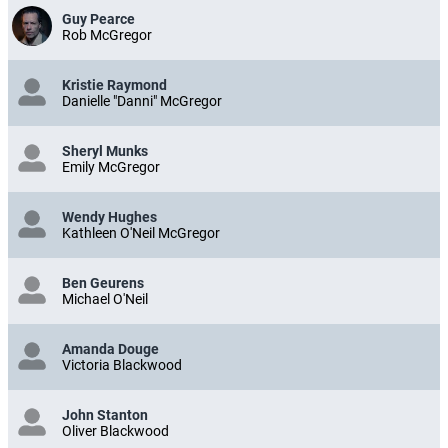
Guy Pearce
Rob McGregor
Kristie Raymond
Danielle "Danni" McGregor
Sheryl Munks
Emily McGregor
Wendy Hughes
Kathleen O'Neil McGregor
Ben Geurens
Michael O'Neil
Amanda Douge
Victoria Blackwood
John Stanton
Oliver Blackwood