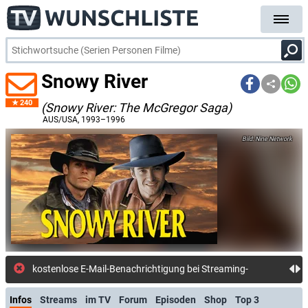
Snowy River
240
(Snowy River: The McGregor Saga)
AUS/USA
, 1993–1996
Nine Network
kostenlose E-Mail-Benachrichtigung bei Streaming- oder TV-Start
Infos
Streams
im TV
Forum
Episoden
Shop
Top 3