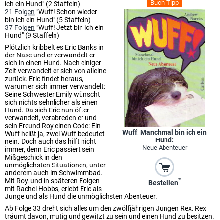
Buch-Tipp
ich ein Hund" (2 Staffeln)
21 Folgen
"Wuff! Schon wieder
bin ich ein Hund" (5 Staffeln)
37 Folgen
"Wuff! Jetzt bin ich ein
Hund" (9 Staffeln)
Plötzlich kribbelt es Eric Banks in
der Nase und er verwandelt er
sich in einen Hund. Nach einiger
Zeit verwandelt er sich von alleine
zurück. Eric findet heraus,
warum er sich immer verwandelt:
Seine Schwester Emily wünscht
sich nichts sehnlicher als einen
Hund. Da sich Eric nun öfter
verwandelt, verabreden er und
sein Freund Roy einen Code: Ein
Wuff! Manchmal bin ich ein
Wuff heißt ja, zwei Wuff bedeutet
Hund:
nein. Doch auch das hilft nicht
Neue Abenteuer
immer, denn Eric passiert sein
Mißgeschick in den
unmöglichsten Situationen, unter
anderem auch im Schwimmbad.
Mit Roy, und in späteren Folgen
*
Bestellen
mit Rachel Hobbs, erlebt Eric als
Junge und als Hund die unmöglichsten Abenteuer.
Ab Folge 33 dreht sich alles um den zwölfjährigen Jungen Rex. Rex
träumt davon, mutig und gewitzt zu sein und einen Hund zu besitzen.