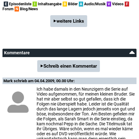
E
Episodenliste
I
Inhaltsangabe
B
Bilder
A
Audio/Musik
V
Videos
F
Forum
N
Blog/News
weitere Links
Kommentare
Schreib einen Kommentar
Mark
schrieb am 04.04.2009, 00.00 Uhr:
Ich habe damals in den Neunzigern die Serie auf
Video aufgenommen, für meinen kleinen Bruder. Sie
hat mir aber selbst so gut gefallen, dass ich die
Folgen nie überspielt habe. Leider ist die Qualität
durch das lange Lagern jedoch jenseits von gut und
böse, insbesondere der Ton. Am Besten gefielen mir
die Folgen, als Sarah Smart in die Serie einstieg, da
kam nochmal Pepp in die Sache. Die Titelmusik tat
ihr Übriges. Wäre schön, wenn es mal wieder käme
oder es auf DVD veröffentlicht würde. Wie
unkapitalistisch kann man denn eigentlich sein,