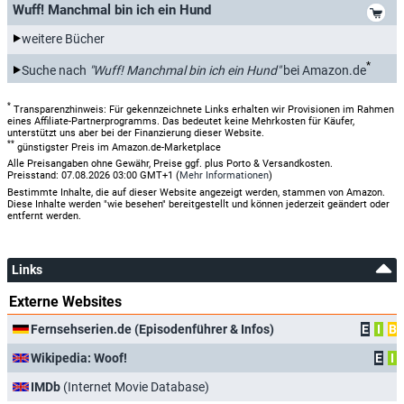
*
Wuff! Manchmal bin ich ein Hund
weitere Bücher
*
Suche nach
"Wuff! Manchmal bin ich ein Hund"
bei Amazon.de
*
Transparenzhinweis: Für gekennzeichnete Links erhalten wir Provisionen im Rahmen
eines Affiliate-Partnerprogramms. Das bedeutet keine Mehrkosten für Käufer,
unterstützt uns aber bei der Finanzierung dieser Website.
**
günstigster Preis im Amazon.de-Marketplace
Alle Preisangaben ohne Gewähr, Preise ggf. plus Porto & Versandkosten.
Preisstand: 07.08.2026 03:00 GMT+1 (
Mehr Informationen
)
Bestimmte Inhalte, die auf dieser Website angezeigt werden, stammen von Amazon.
Diese Inhalte werden "wie besehen" bereitgestellt und können jederzeit geändert oder
entfernt werden.
Links
Externe Websites
Fernsehserien.de (Episodenführer & Infos)
E
I
B
Wikipedia: Woof!
E
I
IMDb
(Internet Movie Database)