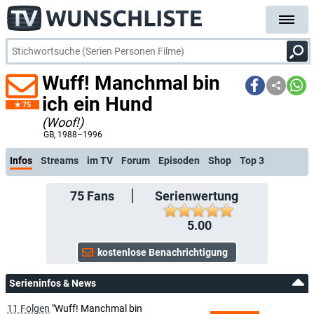
Wuff! Manchmal bin
ich ein Hund
75
(Woof!)
kostenlose E-Mail-Benachrichtigung bei Stream
GB
, 1988–1996
Infos
Streams
im TV
Forum
Episoden
Shop
Top 3
75
Fans
Serienwertung
5.00
Serieninfos & News
11 Folgen
"Wuff! Manchmal bin