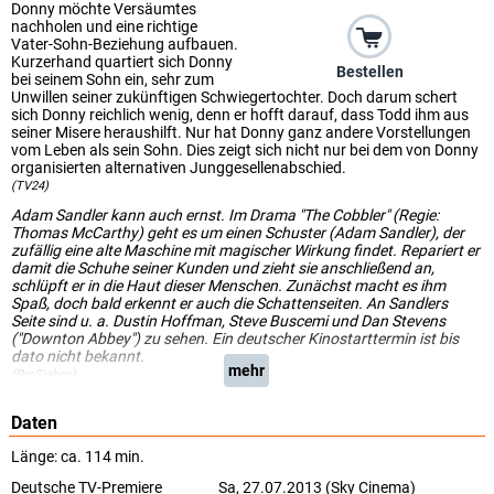
Donny möchte Versäumtes
nachholen und eine richtige
Vater-Sohn-Beziehung aufbauen.
Kurzerhand quartiert sich Donny
Bestellen
bei seinem Sohn ein, sehr zum
Unwillen seiner zukünftigen Schwiegertochter. Doch darum schert
sich Donny reichlich wenig, denn er hofft darauf, dass Todd ihm aus
seiner Misere heraushilft. Nur hat Donny ganz andere Vorstellungen
vom Leben als sein Sohn. Dies zeigt sich nicht nur bei dem von Donny
organisierten alternativen Junggesellenabschied.
(TV24)
Adam Sandler kann auch ernst. Im Drama "The Cobbler" (Regie:
Thomas McCarthy) geht es um einen Schuster (Adam Sandler), der
zufällig eine alte Maschine mit magischer Wirkung findet. Repariert er
damit die Schuhe seiner Kunden und zieht sie anschließend an,
schlüpft er in die Haut dieser Menschen. Zunächst macht es ihm
Spaß, doch bald erkennt er auch die Schattenseiten. An Sandlers
Seite sind u. a. Dustin Hoffman, Steve Buscemi und Dan Stevens
("Downton Abbey") zu sehen. Ein deutscher Kinostarttermin ist bis
dato nicht bekannt.
mehr
(ProSieben)
Daten
Länge: ca. 114 min.
Deutsche TV-Premiere
Sa, 27.07.2013 (Sky Cinema)