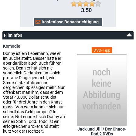
3.50
Filminfos
Komödie
DVD-Tipp
Donny ist ein Lebemann, wie er
im Buche steht. Besser hätte er
aber darüber auch Buch führen
sollen. Denn er hat sich nie
sonderlich Gedanken um solch
profane Dinge gemacht, wie
Steuern abzuführen und
dergleichen Spiessiges mehr. Nun
offenbart man ihm, dass er dem
Staat 43.000 Dollar schuldet
oder für drei Jahre in den Knast
muss. Von wem kann er sich nur
schnell das Geld pumpen? In
seiner Not erinnert sich Donny an
seinen Sohn Todd. Todd ist ein
erfolgreicher Broker und steht
Jack und Jill / Der Chaos-
kurz vor der Hochzeit.
Dad,2 DVDs