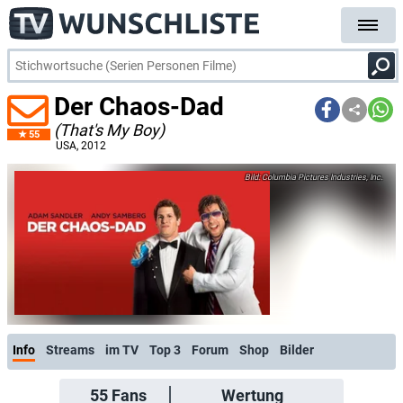
Der Chaos-Dad
(That's My Boy)
55
USA
, 2012
Columbia Pictures Industries, Inc.
Info
Streams
im TV
Top 3
Forum
Shop
Bilder
55
Fans
Wertung