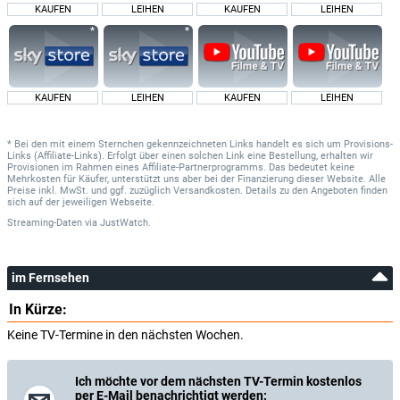
KAUFEN
LEIHEN
KAUFEN
LEIHEN
KAUFEN
LEIHEN
KAUFEN
LEIHEN
* Bei den mit einem Sternchen gekennzeichneten Links handelt es sich um Provisions-
Links (Affiliate-Links). Erfolgt über einen solchen Link eine Bestellung, erhalten wir
Provisionen im Rahmen eines Affiliate-Partnerprogramms. Das bedeutet keine
Mehrkosten für Käufer, unterstützt uns aber bei der Finanzierung dieser Website. Alle
Preise inkl. MwSt. und ggf. zuzüglich Versandkosten. Details zu den Angeboten finden
sich auf der jeweiligen Webseite.
Streaming-Daten
via
JustWatch.
im Fernsehen
In Kürze:
Keine TV-Termine in den nächsten Wochen.
Ich möchte vor dem nächsten TV-Termin kostenlos
per E-Mail benachrichtigt werden: