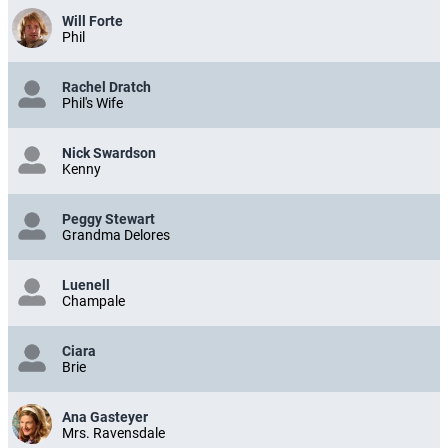
Will Forte
Phil
Rachel Dratch
Phil's Wife
Nick Swardson
Kenny
Peggy Stewart
Grandma Delores
Luenell
Champale
Ciara
Brie
Ana Gasteyer
Mrs. Ravensdale