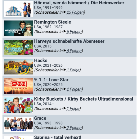
Hör mal, wer da hämmert / Die Heimwerker
USA, 1991–1999
(Schauspieler in
25 Folgen
)
Remington Steele
USA, 1982–1987
(Schauspieler in
6 Folgen
)
Harveys schnabelhafte Abenteuer
USA, 2015–
(Schauspieler in
6 Folgen
)
Hacks
USA, 2021–2026
(Schauspieler in
1 Folge
)
9-1-1: Lone Star
USA, 2020–2025
(Schauspieler in
2 Folgen
)
Kirby Buckets / Kirby Buckets Ultradimensional
USA, 2014–
(Schauspieler in
1 Folge
)
Grace
USA, 1993–1998
(Schauspieler in
2 Folgen
)
Sabrina - total verhext!