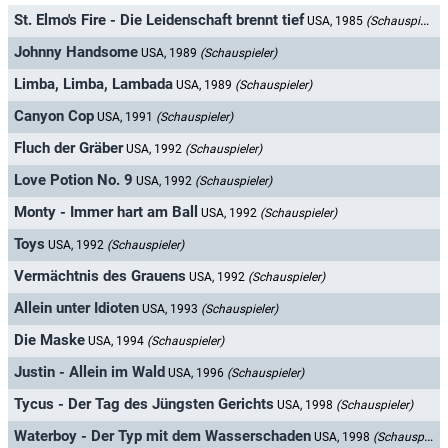
St. Elmo's Fire - Die Leidenschaft brennt tief
USA, 1985
(Schauspieler)
Johnny Handsome
USA, 1989
(Schauspieler)
Limba, Limba, Lambada
USA, 1989
(Schauspieler)
Canyon Cop
USA, 1991
(Schauspieler)
Fluch der Gräber
USA, 1992
(Schauspieler)
Love Potion No. 9
USA, 1992
(Schauspieler)
Monty - Immer hart am Ball
USA, 1992
(Schauspieler)
Toys
USA, 1992
(Schauspieler)
Vermächtnis des Grauens
USA, 1992
(Schauspieler)
Allein unter Idioten
USA, 1993
(Schauspieler)
Die Maske
USA, 1994
(Schauspieler)
Justin - Allein im Wald
USA, 1996
(Schauspieler)
Tycus - Der Tag des Jüngsten Gerichts
USA, 1998
(Schauspieler)
Waterboy - Der Typ mit dem Wasserschaden
USA, 1998
(Schauspieler)