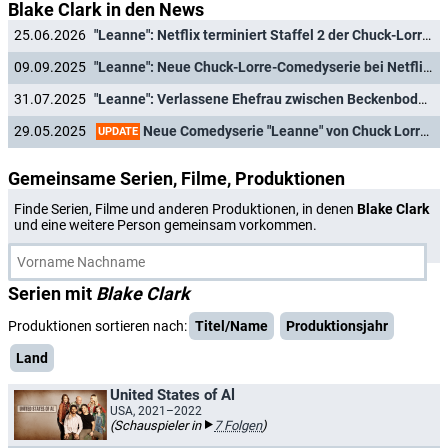
Blake Clark in den News
25.06.2026
"Leanne": Netflix terminiert Staffel 2 der Chuck-Lorre-Sitcom
09.09.2025
"Leanne": Neue Chuck-Lorre-Comedyserie bei Netflix geht in die Verlängerung
31.07.2025
"Leanne": Verlassene Ehefrau zwischen Beckenbodenübungen und Menopause
Neue Comedyserie "Leanne" von Chuck Lorre ("The Big Bang Theory") bei Netflix am Start
29.05.2025
UPDATE
Gemeinsame Serien, Filme, Produktionen
Finde Serien, Filme und anderen Produktionen, in denen
Blake Clark
und eine weitere Person gemeinsam vorkommen.
Serien mit
Blake Clark
Produktionen sortieren nach:
Titel/Name
Produktionsjahr
Land
United States of Al
USA, 2021–2022
(Schauspieler in
7 Folgen
)