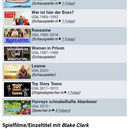
(Schauspieler in
1 Folge
)
Wer ist hier der Boss?
USA, 1984–1992
(Schauspieler in
1 Folge
)
Roseanne
USA, 1988–2018
(Schauspieler in
1 Folge
)
Women in Prison
USA, 1987–1988
(Schauspieler)
Leanne
USA, 2025–
(Schauspieler)
Toy Story Toons
USA, 2011–2012
(Originalsprecher in
1 Folge
)
Harveys schnabelhafte Abenteuer
USA, 2015–
(Sprecher in
4 Folgen
)
Spielfilme/Einzeltitel mit
Blake Clark