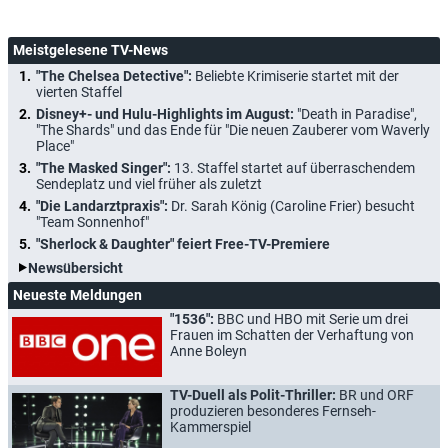
Meistgelesene TV-News
"The Chelsea Detective":
Beliebte Krimiserie startet mit der
vierten Staffel
Disney+- und Hulu-Highlights im August:
"Death in Paradise",
"The Shards" und das Ende für "Die neuen Zauberer vom Waverly
Place"
"The Masked Singer":
13. Staffel startet auf überraschendem
Sendeplatz und viel früher als zuletzt
"Die Landarztpraxis":
Dr. Sarah König (Caroline Frier) besucht
"Team Sonnenhof"
"Sherlock & Daughter" feiert Free-TV-Premiere
Newsübersicht
Neueste Meldungen
"1536":
BBC und HBO mit Serie um drei
Frauen im Schatten der Verhaftung von
Anne Boleyn
TV-Duell als Polit-Thriller:
BR und ORF
produzieren besonderes Fernseh-
Kammerspiel