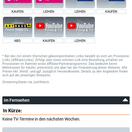
KAUFEN
LEIHEN
LEIHEN
KAUFEN
Prime Video Zusatz-Kanäle
ABO
KAUFEN
LEIHEN
* Bei den mit einem Sternchen gekennzeichneten Links handelt es sich um Provisions-
Links (Affiliate-Links). Erfolgt über einen solchen Link eine Bestellung, erhalten wir
Provisionen im Rahmen eines Affiliate-Partnerprogramms. Das bedeutet keine
Mehrkosten für Käufer, unterstützt uns aber bei der Finanzierung dieser Website. Alle
Preise inkl. MwSt. und ggf. zuzüglich Versandkosten. Details zu den Angeboten finden
sich auf der jeweiligen Webseite.
Streaming-Daten
via
JustWatch.
im Fernsehen
In Kürze:
Keine TV-Termine in den nächsten Wochen.