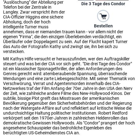
"Auslöschung" der Abteilung per
Die 3 Tage des Condor
Telefon bei der Zentrale in
Langley. Zwar verspricht ihm der
CIA-Offizier Higgins eine sichere
Abholung, doch der hoch
Bestellen
intelligente Turner muss
annehmen, dass er niemanden trauen kann - vor allem nicht der
eigenen "Firma", die den einzigen Überlebenden verdächtigt, ein
Überläufer oder Doppelagent zu sein. Auf der Flucht kapert Turner
das Auto der Fotografin Kathy und zwingt sie, ihn bei sich zu
verstecken.
Mit Kathys Hilfe versucht er herauszufinden, wer den Auftragskiller
steuert und was bei der CIA vor sich geht. "Die drei Tage des Condor"
ist ein klassischer Spionagethriller, der allen Anforderungen des
Genres gerecht wird: atemberaubende Spannung, überraschende
Wendungen und eine zarte Liebesgeschichte. Mit seiner Thematik von
Verschwörung, Verrat und Agentenmorden innerhalb des CIA-
Netzwerkes traf der Film Anfang der 70er Jahre in den USA den Nerv
der Zeit, wie zahlreiche andere Filme des New-Hollywood-Kinos. Der
subtile, bissige Plot greift das Misstrauen der amerikanischen
Bevölkerung gegenüber den Sicherheitsbehörden und der Regierung
nach der Watergate-Affäre auf und reflektiert auf kritische Weise die
undurchsichtige Haltung politischer Institutionen. Robert Redford
verkörpert seit den 1970er-Jahren in zahlreichen Heldenrollen das
demokratische Gewissen Hollywoods. Als "Condor" prangert der hoch
angesehene Schauspieler das bedrohliche Eigenleben des
berüchtigten US-Geheimdienstes CIA an.