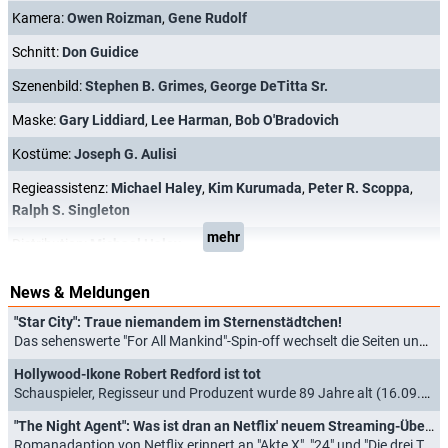
Kamera:
Owen Roizman
,
Gene Rudolf
Schnitt:
Don Guidice
Szenenbild:
Stephen B. Grimes
,
George DeTitta Sr.
Maske:
Gary Liddiard
,
Lee Harman
,
Bob O'Bradovich
Kostüme:
Joseph G. Aulisi
Regieassistenz:
Michael Haley
,
Kim Kurumada
,
Peter R. Scoppa
,
Ralph S. Singleton
mehr
Distribution:
Michael Haley
News & Meldungen
"Star City": Traue niemandem im Sternenstädtchen!
Das sehenswerte "For All Mankind"-Spin-off wechselt die Seiten und wagt sich in deutlich düstere Gefilde (28.05.2026)
Hollywood-Ikone Robert Redford ist tot
Schauspieler, Regisseur und Produzent wurde 89 Jahre alt (16.09.2025)
"The Night Agent": Was ist dran an Netflix' neuem Streaming-Überflieger?
Romanadaption von Netflix erinnert an "Akte X", "24" und "Die drei Tage des Condor" (08.04.2023)