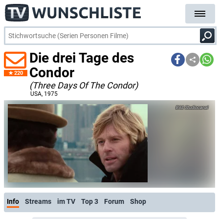
Die drei Tage des
Condor
220
(Three Days Of The Condor)
USA
, 1975
Studiocanal
Info
Streams
im TV
Top 3
Forum
Shop