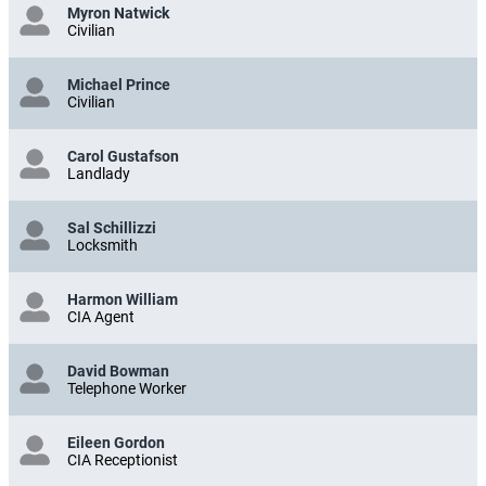
Myron Natwick
Civilian
Michael Prince
Civilian
Carol Gustafson
Landlady
Sal Schillizzi
Locksmith
Harmon William
CIA Agent
David Bowman
Telephone Worker
Eileen Gordon
CIA Receptionist