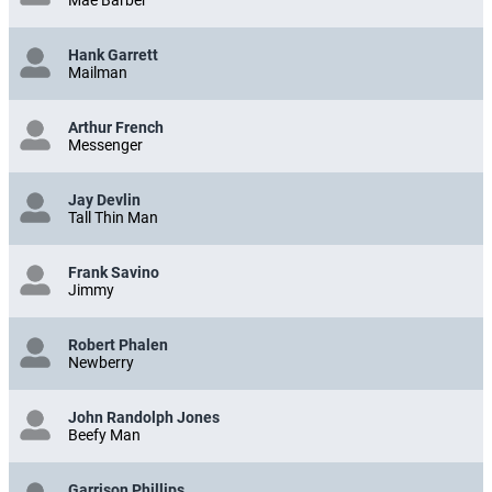
Mae Barber
Hank Garrett
Mailman
Arthur French
Messenger
Jay Devlin
Tall Thin Man
Frank Savino
Jimmy
Robert Phalen
Newberry
John Randolph Jones
Beefy Man
Garrison Phillips