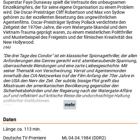
Superstar Faye Dunaway spielt die Vertraute des unbeugsamen
Einzelkämpfers, der für seine eigene Organisation zu einem Problem
wird. Die Oscar-Preisträger Cliff Robertson und Max von Sydow
gehören zu der exzellenten Besetzung des ungewöhnlichen
Agentenfilms. Oscar-Preisträger Sydney Pollack verdichtete den
Zeitgeist der 1970er-Jahre, die vom Watergate-Skandal und dem
Vietnam-Trauma geprägt waren, zu einem meisterlichen Politthriller
und Musterbeispiel des Freigeists und der filmischen Kreativität des
New Hollywood.
(rbb)
"Die drei Tage des Condor" ist ein klassischer Spionagethriller, der allen
Anforderungen des Genres gerecht wird: atemberaubende Spannung,
überraschende Wendungen und eine zarte Liebesgeschichte. Mit
seiner Thematik von Verschwörung, Verrat und Agentenmorden
innerhalb des CIA-Netzwerkes traf der Film Anfang der 70er Jahre in
den USA den Nerv der Zeit. Der subtile, bissige Plot greift das
Misstrauen der amerikanischen Bevölkerung gegenüber den
Sicherheitsbehörden und der Regierung nach der Watergate-Affäre
auf und reflektiert auf kritische Weise die undurchsichtige Haltung
politischer Institutionen.
mehr
(ZDF)
Daten
Länge: ca. 113 min.
Deutsche TV-Premiere
Mi, 04.04.1984 (DDR2)