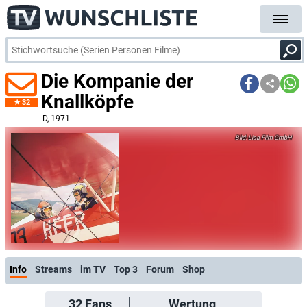
Die Kompanie der
Knallköpfe
32
D
, 1971
Lisa Film GmbH
Info
Streams
im TV
Top 3
Forum
Shop
32
Fans
Wertung