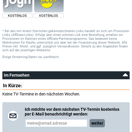
KOSTENLOS
KOSTENLOS
* Bei den mit einem Sternchen gekennzeichneten Links handelt es sich um Provisions-
Links (Affiliate-Links). Erfolgt über einen solchen Link eine Bestellung, erhalten wir
Provisionen im Rahmen eines Affiliate-Partnerprogramms. Das bedeutet keine
Mehrkosten für Käufer, unterstützt uns aber bei der Finanzierung dieser Website. Alle
Preise inkl. MwSt. und ggf. zuzüglich Versandkosten. Details zu den Angeboten finden
sich auf der jeweiligen Webseite.
Einige Streaming-Daten
via
JustWatch.
im Fernsehen
In Kürze:
Keine TV-Termine in den nächsten Wochen.
Ich möchte vor dem nächsten TV-Termin kostenlos
per E-Mail benachrichtigt werden:
weiter