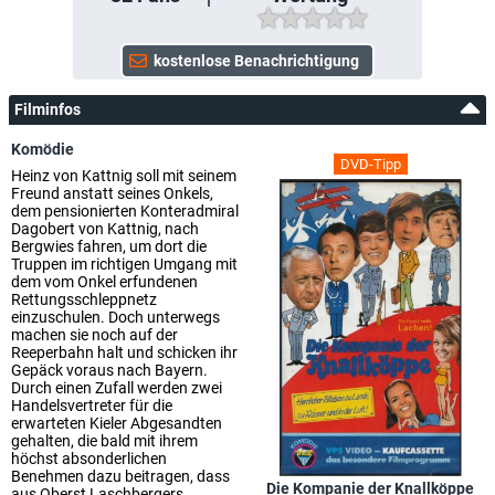
Filminfos
Komödie
DVD-Tipp
Heinz von Kattnig soll mit seinem
Freund anstatt seines Onkels,
dem pensionierten Konteradmiral
Dagobert von Kattnig, nach
Bergwies fahren, um dort die
Truppen im richtigen Umgang mit
dem vom Onkel erfundenen
Rettungsschleppnetz
einzuschulen. Doch unterwegs
machen sie noch auf der
Reeperbahn halt und schicken ihr
Gepäck voraus nach Bayern.
Durch einen Zufall werden zwei
Handelsvertreter für die
erwarteten Kieler Abgesandten
gehalten, die bald mit ihrem
höchst absonderlichen
Benehmen dazu beitragen, dass
Die Kompanie der Knallköppe
aus Oberst Laschbergers