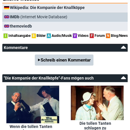
Wikipedia: Die Kompanie der Knallköppe
IMDb
(Internet Movie Database)
themoviedb
I
Inhaltsangabe
B
Bilder
A
Audio/Musik
V
Videos
F
Forum
N
Blog/News
Kommentare
Schreib einen Kommentar
"Die Kompanie der Knallköpfe"-Fans mögen auch
Die tollen Tanten
Wenn die tollen Tanten
schlagen zu