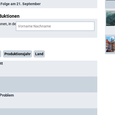
 Folge am 21. September
duktionen
onen, in denen
Alexander Lutz
und eine weitere Person
Produktionsjahr
Land
tt
 Problem