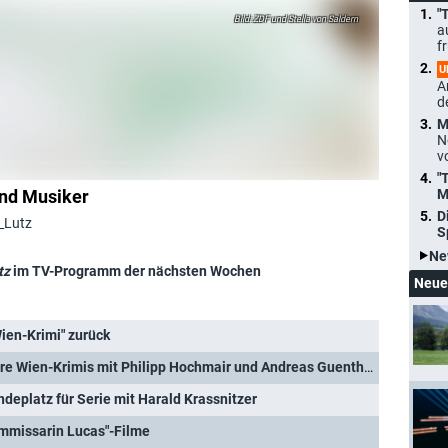
"
ZDF und Stella von Saldern
a
f
U
A
d
M
N
v
"
und Musiker
M
D
r_Lutz
S
Ne
tz
im TV-Programm der nächsten Wochen
Neue
"Wien-Krimi" zurück
"Blind ermittelt": Zwei weitere Wien-Krimis mit Philipp Hochmair und Andreas Guenther
deplatz für Serie mit Harald Krassnitzer
ommissarin Lucas"-Filme