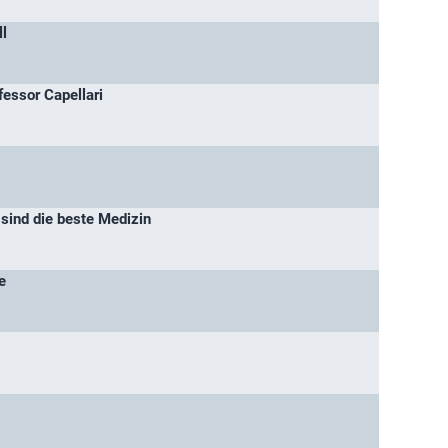
ll
essor Capellari
 sind die beste Medizin
e