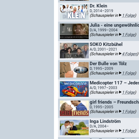
Dr. Klein
D, 2014–2019
(Schauspieler in
1 Folge
)
Julia - eine ungewöhnli
D/A, 1999–2004
(Schauspieler in
1 Folge
)
SOKO Kitzbühel
A/D, 2001–2021
(Schauspieler in
4 Folgen
)
Der Bulle von Tölz
D, 1995–2009
(Schauspieler in
1 Folge
)
Medicopter 117 – Jedes
A/D, 1997–2003
(Schauspieler in
1 Folge
)
girl friends – Freundsch
D, 1995–2005
(Schauspieler in
1 Folge
)
Inga Lindström
D/A, 2004–
(Schauspieler in
1 Folge
)