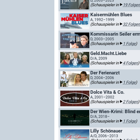
D, 2003–2023
(Schauspieler in
19 Folgen
Kaisermühlen Blues
A, 1992–1999
(Schauspieler in
32 Folgen
Kommissarin Seiler ermi
D, 2003–2005
(Schauspieler in
1 Folge
)
Geld.Macht.Liebe
D/A, 2009
(Schauspieler in
4 Folgen
)
Der Ferienarzt
D, 2004–2006
(Schauspieler in
1 Folge
)
Dolce Vita & Co.
A, 2001–2002
(Schauspieler in
2 Folgen
)
Der Wien-Krimi: Blind er
D/A, 2018–
(Schauspieler in
1 Folge
)
Lilly Schönauer
A/D, 2006–2013