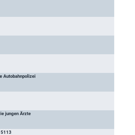
ie Autobahnpolizei
Die jungen Ärzte
 5113