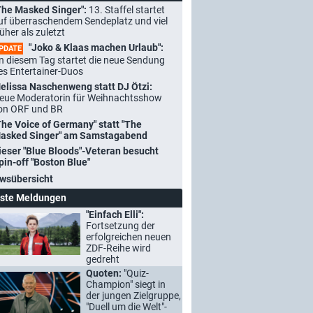
The Masked Singer":
13. Staffel startet
uf überraschendem Sendeplatz und viel
rüher als zuletzt
"Joko & Klaas machen Urlaub":
PDATE
n diesem Tag startet die neue Sendung
es Entertainer-Duos
elissa Naschenweng statt DJ Ötzi:
eue Moderatorin für Weihnachtsshow
on ORF und BR
The Voice of Germany" statt "The
asked Singer" am Samstagabend
ieser "Blue Bloods"-Veteran besucht
pin-off "Boston Blue"
wsübersicht
ste Meldungen
"Einfach Elli":
Fortsetzung der
erfolgreichen neuen
ZDF-Reihe wird
gedreht
Quoten:
"Quiz-
Champion" siegt in
der jungen Zielgruppe,
"Duell um die Welt"-