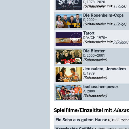
D, 1978–2020
(Schauspieler in
1 Folge
)
Die Rosenheim-Cops
D, 2002–
(Schauspieler in
1 Folge
)
Tatort
D/A/CH, 1970–
(Schauspieler in
2 Folgen
)
Die Biester
D, 2000–2001
(Schauspieler)
Jerusalem, Jerusalem
D, 1979
(Schauspieler)
tschuschen:power
A, 2009
(Schauspieler)
Spielfilme/Einzeltitel mit
Alexan
Ein Sohn aus gutem Hause
D, 1988
(Scha