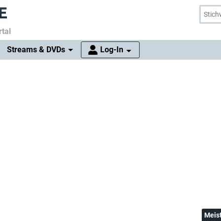
tal
Streams & DVDs
Log-In
Meis