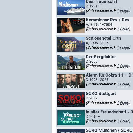
Das Traumschiff
D, 1981–
(Schauspieler in
1 Folge
)
Kommissar Rex / Rex
A/D, 1994–2004
(Schauspieler in
1 Folge
)
Schlosshotel Orth
A, 1996–2005
(Schauspieler in
1 Folge
)
Der Bergdoktor
D, 2008–
(Schauspieler in
1 Folge
)
Alarm für Cobra 11 – D
D, 1996–2026
(Schauspieler in
1 Folge
)
SOKO Stuttgart
D, 2009–
(Schauspieler in
1 Folge
)
In aller Freundschaft - 
D, 2015–
(Schauspieler in
1 Folge
)
SOKO München / SOKO