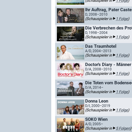
(Schauspieler in
1 Folge
)
Ihr Auftrag, Pater Caste
D, 2008–2010
(Schauspieler in
1 Folge
)
Die Verbrechen des Prof
D, 1998–2004
(Schauspieler in
1 Folge
)
Das Traumhotel
A/D, 2004–2013
(Schauspieler in
1 Folge
)
Doctor's Diary - Männer
D/A, 2008–2010
(Schauspieler in
1 Folge
)
Die Toten vom Bodense
D/A, 2014–
(Schauspieler in
1 Folge
)
Donna Leon
D/I, 2000–2019
(Schauspieler in
1 Folge
)
SOKO Wien
A/D, 2005–
(Schauspieler in
5 Folgen
)