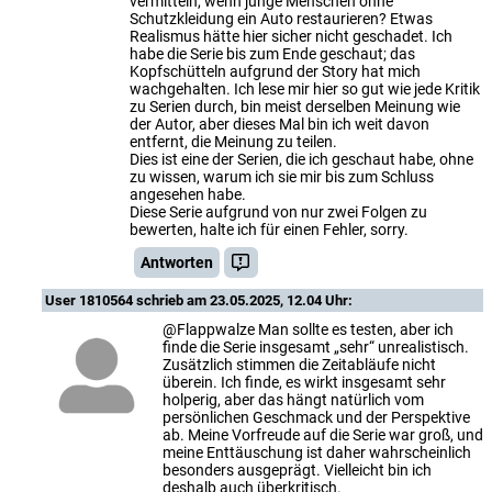
vermitteln, wenn junge Menschen ohne
Schutzkleidung ein Auto restaurieren? Etwas
Realismus hätte hier sicher nicht geschadet. Ich
habe die Serie bis zum Ende geschaut; das
Kopfschütteln aufgrund der Story hat mich
wachgehalten. Ich lese mir hier so gut wie jede Kritik
zu Serien durch, bin meist derselben Meinung wie
der Autor, aber dieses Mal bin ich weit davon
entfernt, die Meinung zu teilen.
Dies ist eine der Serien, die ich geschaut habe, ohne
zu wissen, warum ich sie mir bis zum Schluss
angesehen habe.
Diese Serie aufgrund von nur zwei Folgen zu
bewerten, halte ich für einen Fehler, sorry.
Antworten
User 1810564
schrieb am 23.05.2025, 12.04 Uhr:
@Flappwalze Man sollte es testen, aber ich
finde die Serie insgesamt „sehr“ unrealistisch.
Zusätzlich stimmen die Zeitabläufe nicht
überein. Ich finde, es wirkt insgesamt sehr
holperig, aber das hängt natürlich vom
persönlichen Geschmack und der Perspektive
ab. Meine Vorfreude auf die Serie war groß, und
meine Enttäuschung ist daher wahrscheinlich
besonders ausgeprägt. Vielleicht bin ich
deshalb auch überkritisch.