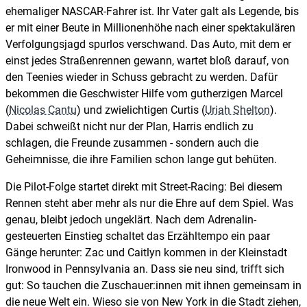
ehemaliger NASCAR-Fahrer ist. Ihr Vater galt als Legende, bis
er mit einer Beute in Millionenhöhe nach einer spektakulären
Verfolgungsjagd spurlos verschwand. Das Auto, mit dem er
einst jedes Straßenrennen gewann, wartet bloß darauf, von
den Teenies wieder in Schuss gebracht zu werden. Dafür
bekommen die Geschwister Hilfe vom gutherzigen Marcel
(
Nicolas Cantu
) und zwielichtigen Curtis (
Uriah Shelton
).
Dabei schweißt nicht nur der Plan, Harris endlich zu
schlagen, die Freunde zusammen - sondern auch die
Geheimnisse, die ihre Familien schon lange gut behüten.
Die Pilot-Folge startet direkt mit Street-Racing: Bei diesem
Rennen steht aber mehr als nur die Ehre auf dem Spiel. Was
genau, bleibt jedoch ungeklärt. Nach dem Adrenalin-
gesteuerten Einstieg schaltet das Erzähltempo ein paar
Gänge herunter: Zac und Caitlyn kommen in der Kleinstadt
Ironwood in Pennsylvania an. Dass sie neu sind, trifft sich
gut: So tauchen die Zuschauer:innen mit ihnen gemeinsam in
die neue Welt ein. Wieso sie von New York in die Stadt ziehen,