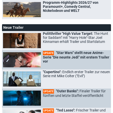
Programm-Highlights 2026/27 von
Paramount+, Comedy Central,
Nickelodeon und WELT
Neue Trailer
Politthriller "High Value Target:
The Hunt
for Saddam" mit "Harry Hole"-Star Joel
Kinnaman erhält Trailer und Startdatum
"Star Wars" stellt neue Anime-
UPDATE
Serie "Die neunte Jedi" mit erstem Trailer
vor
"Cupertino":
Endlich erster Trailer zur neuen
Serie mit Mike Colter ("Evil")
"Outer Banks":
Finaler Trailer für
UPDATE
fünften und letzte Staffel veröffentlicht
"Ted Lasso":
Frischer Trailer und
UPDATE