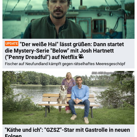
"Der weiße Hai" lässt grüßen: Dann startet
UPDATE
die Mystery-Serie "Below" mit Josh Hartnett
("Penny Dreadful") auf Netflix
Fischer auf Neufundland kämpft gegen rätselhaftes Meeresgeschöpf
ARD Degeto/Bavaria Fiction
"Käthe und ich": "GZSZ"-Star mit Gastrolle in neuen
Folgen