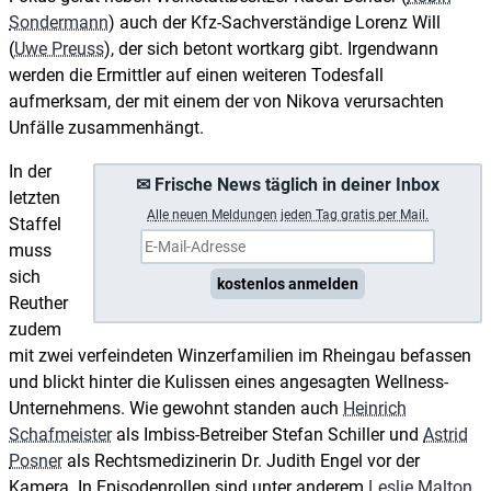
Sondermann
) auch der Kfz-Sachverständige Lorenz Will
(
Uwe Preuss
), der sich betont wortkarg gibt. Irgendwann
werden die Ermittler auf einen weiteren Todesfall
aufmerksam, der mit einem der von Nikova verursachten
Unfälle zusammenhängt.
In der
✉ Frische News täglich in deiner Inbox
letzten
A
lle neuen Meldungen jeden Tag gratis per Mail.
Staffel
muss
sich
kostenlos anmelden
Reuther
zudem
mit zwei verfeindeten Winzerfamilien im Rheingau befassen
und blickt hinter die Kulissen eines angesagten Wellness-
Unternehmens. Wie gewohnt standen auch
Heinrich
Schafmeister
als Imbiss-Betreiber Stefan Schiller und
Astrid
Posner
als Rechtsmedizinerin Dr. Judith Engel vor der
Kamera. In Episodenrollen sind unter anderem
Leslie Malton
,