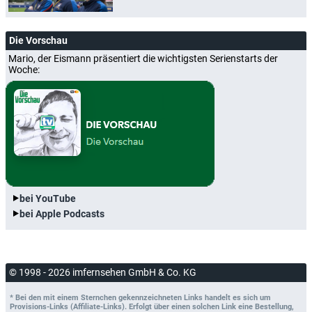
Die Vorschau
Mario, der Eismann präsentiert die wichtigsten Serienstarts der
Woche:
bei YouTube
bei Apple Podcasts
© 1998 - 2026 imfernsehen GmbH & Co. KG
* Bei den mit einem Sternchen gekennzeichneten Links handelt es sich um
Provisions-Links (Affiliate-Links). Erfolgt über einen solchen Link eine Bestellung,