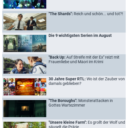
"The Shards":
Reich und schön... und tot?!
Die 9 wichtigsten Serien im August
"Back Up:
Auf Streife mit der Ex" reizt mit
Frauenliebe und Māori im Krimi
30 Jahre Super RTL:
Wo ist der Zauber von
damals geblieben?
"The Boroughs":
Monsterattacken in
Gottes Wartezimmer
"Unsere kleine Farm":
Es grollt der Wolf und
säuselt die Prärie