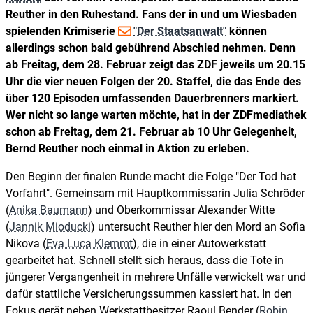
Reuther in den Ruhestand. Fans der in und um Wiesbaden
spielenden Krimiserie
"Der Staatsanwalt"
können
allerdings schon bald gebührend Abschied nehmen. Denn
ab Freitag, dem 28. Februar zeigt das ZDF jeweils um 20.15
Uhr die vier neuen Folgen der 20. Staffel, die das Ende des
über 120 Episoden umfassenden Dauerbrenners markiert.
Wer nicht so lange warten möchte, hat in der ZDFmediathek
schon ab Freitag, dem 21. Februar ab 10 Uhr Gelegenheit,
Bernd Reuther noch einmal in Aktion zu erleben.
Den Beginn der finalen Runde macht die Folge "Der Tod hat
Vorfahrt". Gemeinsam mit Hauptkommissarin Julia Schröder
(
Anika Baumann
) und Oberkommissar Alexander Witte
(
Jannik Mioducki
) untersucht Reuther hier den Mord an Sofia
Nikova (
Eva Luca Klemmt
), die in einer Autowerkstatt
gearbeitet hat. Schnell stellt sich heraus, dass die Tote in
jüngerer Vergangenheit in mehrere Unfälle verwickelt war und
dafür stattliche Versicherungssummen kassiert hat. In den
Fokus gerät neben Werkstattbesitzer Raoul Bender (
Robin