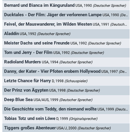
Bernard und Bianca im Känguruland
USA, 1990
(Deutscher Sprecher)
Ducktales - Der Film: Jäger der verlorenen Lampe
USA, 1990
(Deutscher Sprecher)
Feivel, der Mauswanderer, im Wilden Westen
USA, 1991
(Deutscher Sprecher)
Aladdin
USA, 1992
(Deutscher Sprecher)
Meister Dachs und seine Freunde
USA, 1992
(Deutscher Sprecher)
Tom und Jerry - Der Film
USA, 1992
(Deutscher Sprecher)
Radioland Murders
USA, 1994
(Deutscher Sprecher)
Danny, der Kater - Vier Pfoten erobern Hollywood
USA, 1997
(Deutscher Sprecher)
Letzte Chance für Harry
D, 1998
(Schauspieler)
Der Prinz von Ägypten
USA, 1998
(Deutscher Sprecher)
Deep Blue Sea
USA/AUS, 1999
(Deutscher Sprecher)
Die Geschichte vom Teddy, den niemand wollte
USA, 1999
(Deutscher Sprecher)
Tobias Totz und sein Löwe
D, 1999
(Originalsprecher)
Tiggers großes Abenteuer
USA/J, 2000
(Deutscher Sprecher)