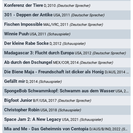
Konferenz der Tiere
D, 2010
(Deutscher Sprecher)
301 - Deppen der Antike
USA, 2011
(Deutscher Sprecher)
Fischen Impossible
MAL/VRC, 2011
(Deutscher Sprecher)
Winnie Puuh
USA, 2011
(Schauspieler)
Der kleine Rabe Socke
D, 2012
(Schauspieler)
Madagascar 3: Flucht durch Europa
USA, 2012
(Deutscher Sprecher)
Ab durch den Dschungel
MEX/COR, 2014
(Deutscher Sprecher)
Die Biene Maja - Freundschaft ist dicker als Honig
D/AUS, 2014
(Deu
Gefällt mir
D, 2014
(Schauspieler)
SpongeBob Schwammkopf: Schwamm aus dem Wasser
USA, 2015
Bigfoot Junior
B/F/USA, 2017
(Deutscher Sprecher)
Christopher Robin
USA, 2018
(Schauspieler)
Space Jam 2: A New Legacy
USA, 2021
(Schauspieler)
Mia and Me - Das Geheimnis von Centopia
D/AUS/B/IND, 2022
(Schauspieler)