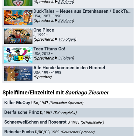
(Sprecher in
3 Folgen
)
DuckTales – Neues aus Entenhausen / DuckTales - Geschichten aus Entenhausen
USA, 1987–1990
(Sprecher in
2 Folgen
)
One Piece
J, 1999–
(Sprecher in
14 Folgen
)
Teen Titans Go!
USA, 2013–
(Sprecher in
3 Folgen
)
Alle Hunde kommen in den Himmel
USA, 1997–1998
(Sprecher)
Spielfilme/Einzeltitel mit
Santiago Ziesmer
Killer McCoy
USA, 1947
(Deutscher Sprecher)
Der falsche Prinz
D, 1967
(Schauspieler)
Schneeweißchen und Rosenrot
D, 1983
(Schauspieler)
Reineke Fuchs
D/RC/GB, 1989
(Deutscher Sprecher)