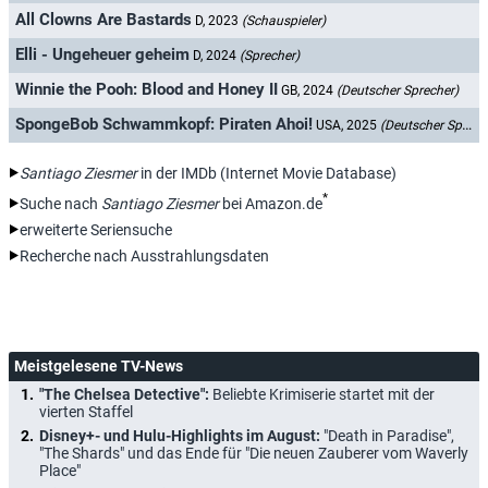
All Clowns Are Bastards
D, 2023
(Schauspieler)
Elli - Ungeheuer geheim
D, 2024
(Sprecher)
Winnie the Pooh: Blood and Honey II
GB, 2024
(Deutscher Sprecher)
SpongeBob Schwammkopf: Piraten Ahoi!
USA, 2025
(Deutscher Sprecher)
Santiago Ziesmer
in der IMDb (Internet Movie Database)
*
Suche nach
Santiago Ziesmer
bei Amazon.de
erweiterte Seriensuche
Recherche nach Ausstrahlungsdaten
Meistgelesene TV-News
"The Chelsea Detective":
Beliebte Krimiserie startet mit der
vierten Staffel
Disney+- und Hulu-Highlights im August:
"Death in Paradise",
"The Shards" und das Ende für "Die neuen Zauberer vom Waverly
Place"