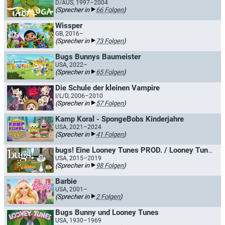
D/AUS, 1997–2004
(Sprecher in
66 Folgen
)
Wissper
GB, 2016–
(Sprecher in
73 Folgen
)
Bugs Bunnys Baumeister
USA, 2022–
(Sprecher in
65 Folgen
)
Die Schule der kleinen Vampire
I/L/D, 2006–2010
(Sprecher in
57 Folgen
)
Kamp Koral - SpongeBobs Kinderjahre
USA, 2021–2024
(Sprecher in
41 Folgen
)
bugs! Eine Looney Tunes PROD. / Looney Tunes - Bugs!
USA, 2015–2019
(Sprecher in
98 Folgen
)
Barbie
USA, 2001–
(Sprecher in
2 Folgen
)
Bugs Bunny und Looney Tunes
USA, 1930–1969