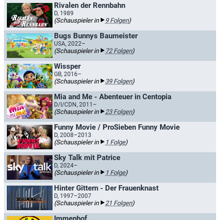
Rivalen der Rennbahn
D, 1989
(Schauspieler in
9 Folgen
)
Bugs Bunnys Baumeister
USA, 2022–
(Schauspieler in
72 Folgen
)
Wissper
GB, 2016–
(Schauspieler in
39 Folgen
)
Mia and Me - Abenteuer in Centopia
D/I/CDN, 2011–
(Schauspieler in
23 Folgen
)
Funny Movie / ProSieben Funny Movie
D, 2008–2013
(Schauspieler in
1 Folge
)
Sky Talk mit Patrice
D, 2024–
(Schauspieler in
1 Folge
)
Hinter Gittern - Der Frauenknast
D, 1997–2007
(Schauspieler in
21 Folgen
)
Immenhof