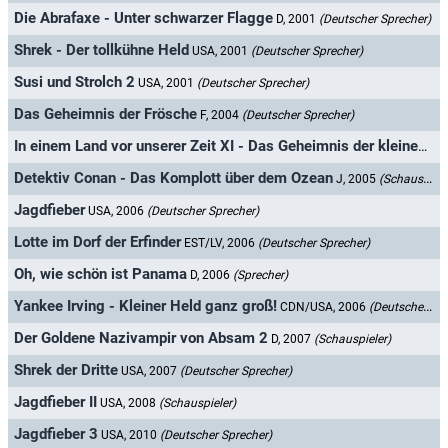
Die Abrafaxe - Unter schwarzer Flagge
D, 2001
(Deutscher Sprecher)
Shrek - Der tollkühne Held
USA, 2001
(Deutscher Sprecher)
Susi und Strolch 2
USA, 2001
(Deutscher Sprecher)
Das Geheimnis der Frösche
F, 2004
(Deutscher Sprecher)
In einem Land vor unserer Zeit XI - Das Geheimnis der kleinen Saurier
Detektiv Conan - Das Komplott über dem Ozean
J, 2005
(Schauspieler)
Jagdfieber
USA, 2006
(Deutscher Sprecher)
Lotte im Dorf der Erfinder
EST/LV, 2006
(Deutscher Sprecher)
Oh, wie schön ist Panama
D, 2006
(Sprecher)
Yankee Irving - Kleiner Held ganz groß!
CDN/USA, 2006
(Deutscher Sprecher)
Der Goldene Nazivampir von Absam 2
D, 2007
(Schauspieler)
Shrek der Dritte
USA, 2007
(Deutscher Sprecher)
Jagdfieber II
USA, 2008
(Schauspieler)
Jagdfieber 3
USA, 2010
(Deutscher Sprecher)