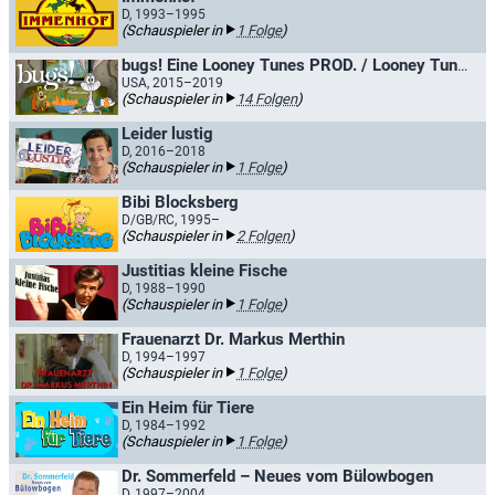
D, 1993–1995
(Schauspieler in
1 Folge
)
bugs! Eine Looney Tunes PROD. / Looney Tunes - Bugs!
USA, 2015–2019
(Schauspieler in
14 Folgen
)
Leider lustig
D, 2016–2018
(Schauspieler in
1 Folge
)
Bibi Blocksberg
D/GB/RC, 1995–
(Schauspieler in
2 Folgen
)
Justitias kleine Fische
D, 1988–1990
(Schauspieler in
1 Folge
)
Frauenarzt Dr. Markus Merthin
D, 1994–1997
(Schauspieler in
1 Folge
)
Ein Heim für Tiere
D, 1984–1992
(Schauspieler in
1 Folge
)
Dr. Sommerfeld – Neues vom Bülowbogen
D, 1997–2004