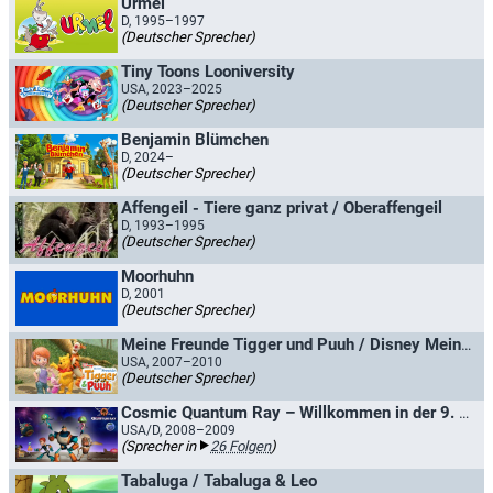
Urmel
D, 1995–1997
(Deutscher Sprecher)
Tiny Toons Looniversity
USA, 2023–2025
(Deutscher Sprecher)
Benjamin Blümchen
D, 2024–
(Deutscher Sprecher)
Affengeil - Tiere ganz privat / Oberaffengeil
D, 1993–1995
(Deutscher Sprecher)
Moorhuhn
D, 2001
(Deutscher Sprecher)
Meine Freunde Tigger und Puuh / Disney Meine Freunde Tigger und Puuh
USA, 2007–2010
(Deutscher Sprecher)
Cosmic Quantum Ray – Willkommen in der 9. Dimension
USA/D, 2008–2009
(Sprecher in
26 Folgen
)
Tabaluga / Tabaluga & Leo