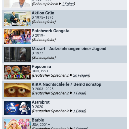
(Schauspieler in
1 Folge
)
Aktion Grün
D, 1975–1976
(Schauspieler)
Patchwork Gangsta
D, 2019–
(Schauspieler)
Mozart - Aufzeichnungen einer Jugend
D, 1977
(Schauspieler)
Popcornia
CDN, 1991
(Deutscher Sprecher in
26 Folgen
)
KiKA Nachtschleife / Bernd nonstop
D, 2003–2025
(Deutscher Sprecher in
1 Folge
)
Astrobrot
D, 2020
(Deutscher Sprecher in
1 Folge
)
Barbie
USA, 2001–
(Deutscher Sprecher in
2 Folgen
)