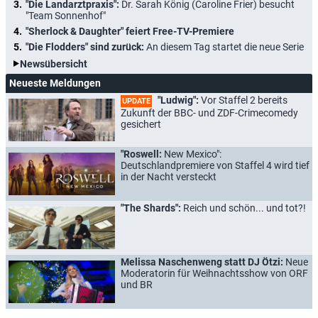
"Die Landarztpraxis":
Dr. Sarah König (Caroline Frier) besucht
"Team Sonnenhof"
"Sherlock & Daughter" feiert Free-TV-Premiere
"Die Flodders" sind zurück:
An diesem Tag startet die neue Serie
Newsübersicht
Neueste Meldungen
"Ludwig":
Vor Staffel 2 bereits
UPDATE
Zukunft der BBC- und ZDF-Crimecomedy
gesichert
"Roswell:
New Mexico":
Deutschlandpremiere von Staffel 4 wird tief
in der Nacht versteckt
"The Shards":
Reich und schön... und tot?!
Melissa Naschenweng statt DJ Ötzi:
Neue
Moderatorin für Weihnachtsshow von ORF
und BR