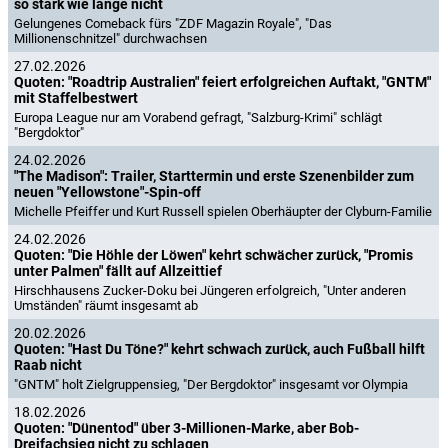
so stark wie lange nicht
Gelungenes Comeback fürs "ZDF Magazin Royale", "Das
Millionenschnitzel" durchwachsen
27.02.2026
Quoten: "Roadtrip Australien" feiert erfolgreichen Auftakt, "GNTM"
mit Staffelbestwert
Europa League nur am Vorabend gefragt, "Salzburg-Krimi" schlägt
"Bergdoktor"
24.02.2026
"The Madison": Trailer, Starttermin und erste Szenenbilder zum
neuen "Yellowstone"-Spin-off
Michelle Pfeiffer und Kurt Russell spielen Oberhäupter der Clyburn-Familie
24.02.2026
Quoten: "Die Höhle der Löwen" kehrt schwächer zurück, "Promis
unter Palmen" fällt auf Allzeittief
Hirschhausens Zucker-Doku bei Jüngeren erfolgreich, "Unter anderen
Umständen" räumt insgesamt ab
20.02.2026
Quoten: "Hast Du Töne?" kehrt schwach zurück, auch Fußball hilft
Raab nicht
"GNTM" holt Zielgruppensieg, "Der Bergdoktor" insgesamt vor Olympia
18.02.2026
Quoten: "Dünentod" über 3-Millionen-Marke, aber Bob-
Dreifachsieg nicht zu schlagen