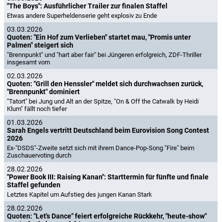
"The Boys": Ausführlicher Trailer zur finalen Staffel
Etwas andere Superheldenserie geht explosiv zu Ende
03.03.2026
Quoten: "Ein Hof zum Verlieben" startet mau, "Promis unter
Palmen" steigert sich
"Brennpunkt" und "hart aber fair" bei Jüngeren erfolgreich, ZDF-Thriller
insgesamt vorn
02.03.2026
Quoten: "Grill den Henssler" meldet sich durchwachsen zurück,
"Brennpunkt" dominiert
"Tatort" bei Jung und Alt an der Spitze, "On & Off the Catwalk by Heidi
Klum" fällt noch tiefer
01.03.2026
Sarah Engels vertritt Deutschland beim Eurovision Song Contest
2026
Ex-"DSDS"-Zweite setzt sich mit ihrem Dance-Pop-Song "Fire" beim
Zuschauervoting durch
28.02.2026
"Power Book III: Raising Kanan": Starttermin für fünfte und finale
Staffel gefunden
Letztes Kapitel um Aufstieg des jungen Kanan Stark
28.02.2026
Quoten: "Let's Dance" feiert erfolgreiche Rückkehr, "heute-show"