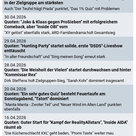
in der Zielgruppe am stärksten
Auch "Der Teufel trägt Prada" punktet, "Das 1% Quiz" mit Problemen
30.04.2026
Quoten: "Joko & Klaas gegen ProSieben" mit erfolgreichem
Comeback, aber "Inside OBI" vorn
"XY gelöst" ebenfalls stark, ARD-Familiendrama holt Gesamtsieg
29.04.2026
Quoten: "Hunting Party" startet solide, erste "DSDS"-Liveshow
enttäuscht
"In aller Freundschaft" und "Sing meinen Song" erneut stark
28.04.2026
Quoten: "Die Weisheit der Vielen" startet durchwachsen und hinter
"Kommissar Rex"
Dirk Steffens holt Zielgruppen-Sieg, "Sarah Kohr" dominiert insgesamt
20.04.2026
Quoten: "Ein sehr gutes Quiz" besteht Feuertaufe am
Sonntagabend, "Tatort" dominiert
"Manta Manta - Zwoter Teil" und "Neuer Wind im Alten Land" punkten
ebenfalls
16.04.2026
Quoten: Guter Start für "Kampf der RealityAllstars", "Inside AIDA"
räumt ab
"Die Küchenschlacht XXL" geht baden, "Promi Taste" weiter mau