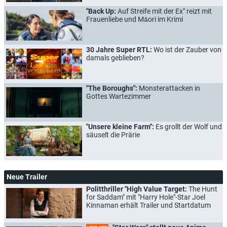
"Back Up:
Auf Streife mit der Ex" reizt mit
Frauenliebe und Māori im Krimi
30 Jahre Super RTL:
Wo ist der Zauber von
damals geblieben?
"The Boroughs":
Monsterattacken in
Gottes Wartezimmer
"Unsere kleine Farm":
Es grollt der Wolf und
säuselt die Prärie
Neue Trailer
Politthriller "High Value Target:
The Hunt
for Saddam" mit "Harry Hole"-Star Joel
Kinnaman erhält Trailer und Startdatum