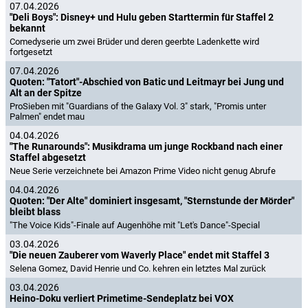
07.04.2026
"Deli Boys": Disney+ und Hulu geben Starttermin für Staffel 2
bekannt
Comedyserie um zwei Brüder und deren geerbte Ladenkette wird
fortgesetzt
07.04.2026
Quoten: "Tatort"-Abschied von Batic und Leitmayr bei Jung und
Alt an der Spitze
ProSieben mit "Guardians of the Galaxy Vol. 3" stark, "Promis unter
Palmen" endet mau
04.04.2026
"The Runarounds": Musikdrama um junge Rockband nach einer
Staffel abgesetzt
Neue Serie verzeichnete bei Amazon Prime Video nicht genug Abrufe
04.04.2026
Quoten: "Der Alte" dominiert insgesamt, "Sternstunde der Mörder"
bleibt blass
"The Voice Kids"-Finale auf Augenhöhe mit "Let's Dance"-Special
03.04.2026
"Die neuen Zauberer vom Waverly Place" endet mit Staffel 3
Selena Gomez, David Henrie und Co. kehren ein letztes Mal zurück
03.04.2026
Heino-Doku verliert Primetime-Sendeplatz bei VOX