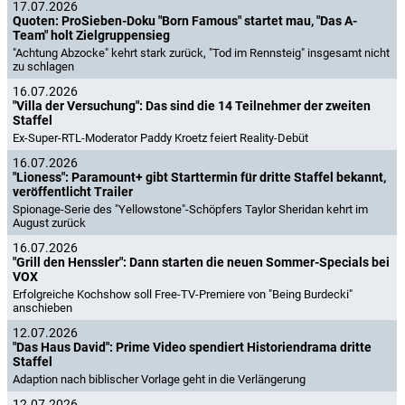
17.07.2026
Quoten: ProSieben-Doku "Born Famous" startet mau, "Das A-
Team" holt Zielgruppensieg
"Achtung Abzocke" kehrt stark zurück, "Tod im Rennsteig" insgesamt nicht
zu schlagen
16.07.2026
"Villa der Versuchung": Das sind die 14 Teilnehmer der zweiten
Staffel
Ex-Super-RTL-Moderator Paddy Kroetz feiert Reality-Debüt
16.07.2026
"Lioness": Paramount+ gibt Starttermin für dritte Staffel bekannt,
veröffentlicht Trailer
Spionage-Serie des "Yellowstone"-Schöpfers Taylor Sheridan kehrt im
August zurück
16.07.2026
"Grill den Henssler": Dann starten die neuen Sommer-Specials bei
VOX
Erfolgreiche Kochshow soll Free-TV-Premiere von "Being Burdecki"
anschieben
12.07.2026
"Das Haus David": Prime Video spendiert Historiendrama dritte
Staffel
Adaption nach biblischer Vorlage geht in die Verlängerung
12.07.2026