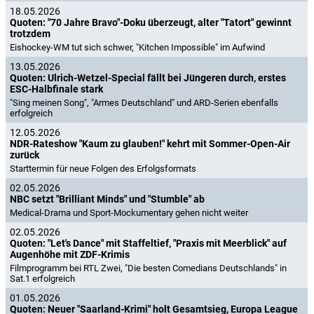
18.05.2026
Quoten: "70 Jahre Bravo"-Doku überzeugt, alter "Tatort" gewinnt
trotzdem
Eishockey-WM tut sich schwer, "Kitchen Impossible" im Aufwind
13.05.2026
Quoten: Ulrich-Wetzel-Special fällt bei Jüngeren durch, erstes
ESC-Halbfinale stark
"Sing meinen Song", "Armes Deutschland" und ARD-Serien ebenfalls
erfolgreich
12.05.2026
NDR-Rateshow "Kaum zu glauben!" kehrt mit Sommer-Open-Air
zurück
Starttermin für neue Folgen des Erfolgsformats
02.05.2026
NBC setzt "Brilliant Minds" und "Stumble" ab
Medical-Drama und Sport-Mockumentary gehen nicht weiter
02.05.2026
Quoten: "Let's Dance" mit Staffeltief, "Praxis mit Meerblick" auf
Augenhöhe mit ZDF-Krimis
Filmprogramm bei RTL Zwei, "Die besten Comedians Deutschlands" in
Sat.1 erfolgreich
01.05.2026
Quoten: Neuer "Saarland-Krimi" holt Gesamtsieg, Europa League