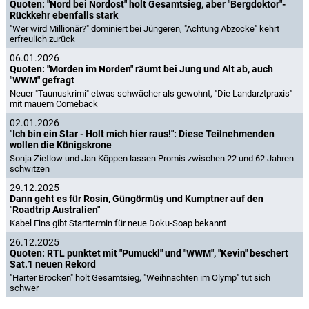
Quoten: "Nord bei Nordost" holt Gesamtsieg, aber "Bergdoktor"-
Rückkehr ebenfalls stark
"Wer wird Millionär?" dominiert bei Jüngeren, "Achtung Abzocke" kehrt
erfreulich zurück
06.01.2026
Quoten: "Morden im Norden" räumt bei Jung und Alt ab, auch
"WWM" gefragt
Neuer "Taunuskrimi" etwas schwächer als gewohnt, "Die Landarztpraxis"
mit mauem Comeback
02.01.2026
"Ich bin ein Star - Holt mich hier raus!": Diese Teilnehmenden
wollen die Königskrone
Sonja Zietlow und Jan Köppen lassen Promis zwischen 22 und 62 Jahren
schwitzen
29.12.2025
Dann geht es für Rosin, Güngörmüş und Kumptner auf den
"Roadtrip Australien"
Kabel Eins gibt Starttermin für neue Doku-Soap bekannt
26.12.2025
Quoten: RTL punktet mit "Pumuckl" und "WWM", "Kevin" beschert
Sat.1 neuen Rekord
"Harter Brocken" holt Gesamtsieg, "Weihnachten im Olymp" tut sich
schwer