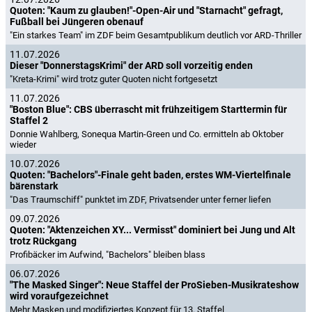
Quoten: "Kaum zu glauben!"-Open-Air und "Starnacht" gefragt,
Fußball bei Jüngeren obenauf
"Ein starkes Team" im ZDF beim Gesamtpublikum deutlich vor ARD-Thriller
11.07.2026
Dieser "DonnerstagsKrimi" der ARD soll vorzeitig enden
"Kreta-Krimi" wird trotz guter Quoten nicht fortgesetzt
11.07.2026
"Boston Blue": CBS überrascht mit frühzeitigem Starttermin für
Staffel 2
Donnie Wahlberg, Sonequa Martin-Green und Co. ermitteln ab Oktober
wieder
10.07.2026
Quoten: "Bachelors"-Finale geht baden, erstes WM-Viertelfinale
bärenstark
"Das Traumschiff" punktet im ZDF, Privatsender unter ferner liefen
09.07.2026
Quoten: "Aktenzeichen XY... Vermisst" dominiert bei Jung und Alt
trotz Rückgang
Profibäcker im Aufwind, "Bachelors" bleiben blass
06.07.2026
"The Masked Singer": Neue Staffel der ProSieben-Musikrateshow
wird voraufgezeichnet
Mehr Masken und modifiziertes Konzept für 13. Staffel