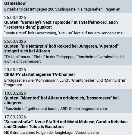
Gameshow
Einzelkandidat tritt gegen 200 Studiogäste in alltagsnahen Fragen an
26.03.2026
Quoten: "Germany's Next Topmodel" mit Staffelrekord, auch
"Herbstresidenz" punktet
"Marie Brand" holt Gesamtsieg, "Die 100" legt auf neuem Sendeplatz zu
25.03.2026
Quoten: "Die Notärztin" holt Rekord bei Jüngeren, "Alpentod"
steigert sich bei Älteren
"TV total" nur auf Platz 2 in der Zielgruppe, "Ronzheimer" verabschiedet
sich leicht verbessert
20.03.2026
CRIMIFY startet eigenen TV-Channel
Erfolgsserien wie "Kommissarin Lund", "Grantchester" und "Manhunt" im
Programm
18.03.2026
Quoten: "Alpentod" bei Älteren erfolgreich, "besseresser" bei
Jüngeren
"Ronzheimer" geht erneut baden, ARD-Serien insgesamt vorn
17.03.2026
"Sesamstraße": Neue Staffel mit Motsi Mabuse, Carolin Kebekus
und Checker Tobi als Gaststars
NDR dreht weitere Folgen der langlebigen Vorschulserie