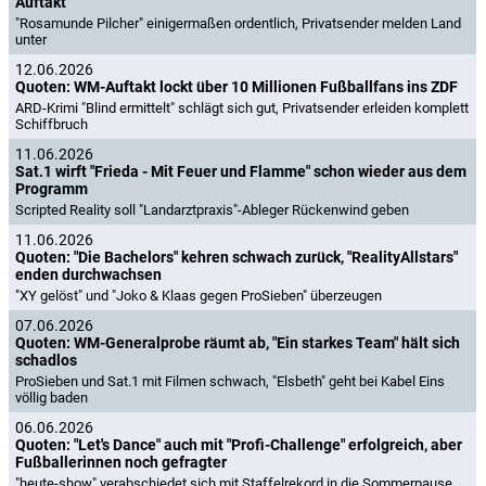
Auftakt
"Rosamunde Pilcher" einigermaßen ordentlich, Privatsender melden Land
unter
12.06.2026
Quoten: WM-Auftakt lockt über 10 Millionen Fußballfans ins ZDF
ARD-Krimi "Blind ermittelt" schlägt sich gut, Privatsender erleiden komplett
Schiffbruch
11.06.2026
Sat.1 wirft "Frieda - Mit Feuer und Flamme" schon wieder aus dem
Programm
Scripted Reality soll "Landarztpraxis"-Ableger Rückenwind geben
11.06.2026
Quoten: "Die Bachelors" kehren schwach zurück, "RealityAllstars"
enden durchwachsen
"XY gelöst" und "Joko & Klaas gegen ProSieben" überzeugen
07.06.2026
Quoten: WM-Generalprobe räumt ab, "Ein starkes Team" hält sich
schadlos
ProSieben und Sat.1 mit Filmen schwach, "Elsbeth" geht bei Kabel Eins
völlig baden
06.06.2026
Quoten: "Let's Dance" auch mit "Profi-Challenge" erfolgreich, aber
Fußballerinnen noch gefragter
"heute-show" verabschiedet sich mit Staffelrekord in die Sommerpause