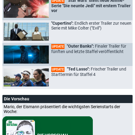
"Star Wars" stellt neue Anime-
UPDATE
Serie "Die neunte Jedi" mit erstem Trailer
vor
"Cupertino":
Endlich erster Trailer zur neuen
Serie mit Mike Colter ("Evil")
"Outer Banks":
Finaler Trailer für
UPDATE
fünften und letzte Staffel veröffentlicht
"Ted Lasso":
Frischer Trailer und
UPDATE
Starttermin für Staffel 4
Die Vorschau
Mario, der Eismann präsentiert die wichtigsten Serienstarts der
Woche: