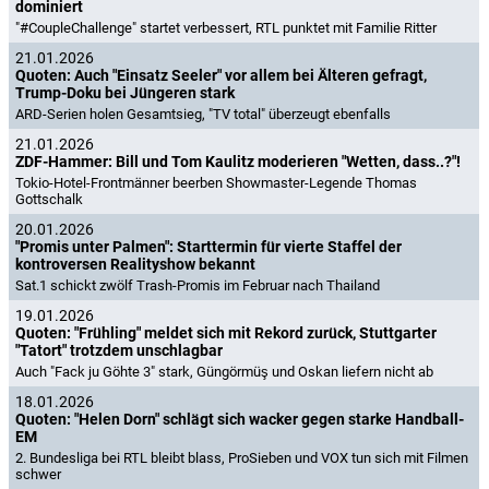
dominiert
"#CoupleChallenge" startet verbessert, RTL punktet mit Familie Ritter
21.01.2026
Quoten: Auch "Einsatz Seeler" vor allem bei Älteren gefragt,
Trump-Doku bei Jüngeren stark
ARD-Serien holen Gesamtsieg, "TV total" überzeugt ebenfalls
21.01.2026
ZDF-Hammer: Bill und Tom Kaulitz moderieren "Wetten, dass..?"!
Tokio-Hotel-Frontmänner beerben Showmaster-Legende Thomas
Gottschalk
20.01.2026
"Promis unter Palmen": Starttermin für vierte Staffel der
kontroversen Realityshow bekannt
Sat.1 schickt zwölf Trash-Promis im Februar nach Thailand
19.01.2026
Quoten: "Frühling" meldet sich mit Rekord zurück, Stuttgarter
"Tatort" trotzdem unschlagbar
Auch "Fack ju Göhte 3" stark, Güngörmüş und Oskan liefern nicht ab
18.01.2026
Quoten: "Helen Dorn" schlägt sich wacker gegen starke Handball-
EM
2. Bundesliga bei RTL bleibt blass, ProSieben und VOX tun sich mit Filmen
schwer