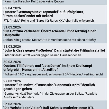
"Karamba, Karacho, Kult", aber keine Quoten
02.04.2026
Quoten: "Germany's Next Topmodel" auf Erfolgskurs,
"Promibacken" endet mit Rekord
RTL-"Inside"-Reihe und "Bares für Rares XXL" ebenfalls erfolgreich
31.03.2026
"Ein Hof zum Verlieben": Überraschende Umbesetzung einer
Hauptrolle
Stefan König ersetzt Moritz Otto in Vorabendserie mit Diana Staehly
31.03.2026
"Joko & Klaas gegen ProSieben": Dann startet die Frühjahrsstaffel
Entertainer-Duo tritt wieder gegen seinen Haussender an
30.03.2026
Quoten: Till Reiners und "Let's Dance" im Show-Dreikampf
erfolgreich, Henssler mit Allzeittief
"Polizeiruf 110" siegt insgesamt, schwules ZDF-"Herzkino" verfängt nicht
27.03.2026
Quoten: "Die Maiwald" muss sich "Dänemark-Krimi" deutlich
geschlagen geben
"Germany's Next Topmodel" in der Zielgruppe an der Spitze, "Roadtrip
Australien" endet stark
26.03.2026
"Die Weisheit der Vielen": Ralf Schmitz moderiert neue RTL-