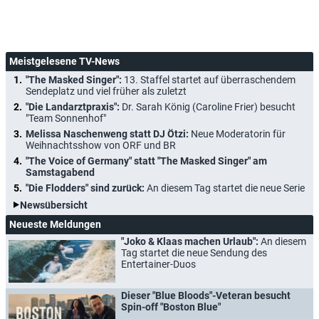
Meistgelesene TV-News
"The Masked Singer":
13. Staffel startet auf überraschendem
Sendeplatz und viel früher als zuletzt
"Die Landarztpraxis":
Dr. Sarah König (Caroline Frier) besucht
"Team Sonnenhof"
Melissa Naschenweng statt DJ Ötzi:
Neue Moderatorin für
Weihnachtsshow von ORF und BR
"The Voice of Germany" statt "The Masked Singer" am
Samstagabend
"Die Flodders" sind zurück:
An diesem Tag startet die neue Serie
Newsübersicht
Neueste Meldungen
"Joko & Klaas machen Urlaub":
An diesem
Tag startet die neue Sendung des
Entertainer-Duos
Dieser "Blue Bloods"-Veteran besucht
Spin-off "Boston Blue"