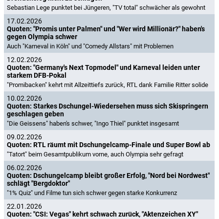
Sebastian Lege punktet bei Jüngeren, "TV total" schwächer als gewohnt
17.02.2026
Quoten: "Promis unter Palmen" und "Wer wird Millionär?" haben's
gegen Olympia schwer
Auch "Karneval in Köln" und "Comedy Allstars" mit Problemen
12.02.2026
Quoten: "Germany's Next Topmodel" und Karneval leiden unter
starkem DFB-Pokal
"Promibacken" kehrt mit Allzeittiefs zurück, RTL dank Familie Ritter solide
10.02.2026
Quoten: Starkes Dschungel-Wiedersehen muss sich Skispringern
geschlagen geben
"Die Geissens" haben's schwer, "Ingo Thiel" punktet insgesamt
09.02.2026
Quoten: RTL räumt mit Dschungelcamp-Finale und Super Bowl ab
"Tatort" beim Gesamtpublikum vorne, auch Olympia sehr gefragt
06.02.2026
Quoten: Dschungelcamp bleibt großer Erfolg, "Nord bei Nordwest"
schlägt "Bergdoktor"
"1% Quiz" und Filme tun sich schwer gegen starke Konkurrenz
22.01.2026
Quoten: "CSI: Vegas" kehrt schwach zurück, "Aktenzeichen XY"