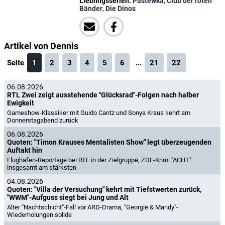
Lieblingsserien:
Pastewka
,
Club der roten
Bänder
,
Die Dinos
Artikel von Dennis
Seite
1
2
3
4
5
6
...
21
22
06.08.2026
RTL Zwei zeigt ausstehende "Glücksrad"-Folgen nach halber
Ewigkeit
Gameshow-Klassiker mit Guido Cantz und Sonya Kraus kehrt am
Donnerstagabend zurück
06.08.2026
Quoten: "Timon Krauses Mentalisten Show" legt überzeugenden
Auftakt hin
Flughafen-Reportage bei RTL in der Zielgruppe, ZDF-Krimi "ACHT"
insgesamt am stärksten
04.08.2026
Quoten: "Villa der Versuchung" kehrt mit Tiefstwerten zurück,
"WWM"-Aufguss siegt bei Jung und Alt
Alter "Nachtschicht"-Fall vor ARD-Drama, "Georgie & Mandy"-
Wiederholungen solide