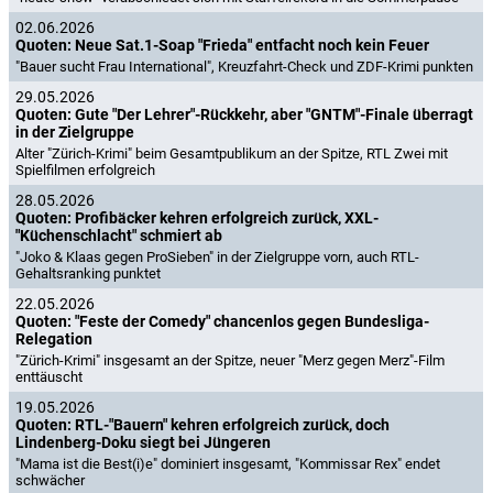
02.06.2026
Quoten: Neue Sat.1-Soap "Frieda" entfacht noch kein Feuer
"Bauer sucht Frau International", Kreuzfahrt-Check und ZDF-Krimi punkten
29.05.2026
Quoten: Gute "Der Lehrer"-Rückkehr, aber "GNTM"-Finale überragt
in der Zielgruppe
Alter "Zürich-Krimi" beim Gesamtpublikum an der Spitze, RTL Zwei mit
Spielfilmen erfolgreich
28.05.2026
Quoten: Profibäcker kehren erfolgreich zurück, XXL-
"Küchenschlacht" schmiert ab
"Joko & Klaas gegen ProSieben" in der Zielgruppe vorn, auch RTL-
Gehaltsranking punktet
22.05.2026
Quoten: "Feste der Comedy" chancenlos gegen Bundesliga-
Relegation
"Zürich-Krimi" insgesamt an der Spitze, neuer "Merz gegen Merz"-Film
enttäuscht
19.05.2026
Quoten: RTL-"Bauern" kehren erfolgreich zurück, doch
Lindenberg-Doku siegt bei Jüngeren
"Mama ist die Best(i)e" dominiert insgesamt, "Kommissar Rex" endet
schwächer