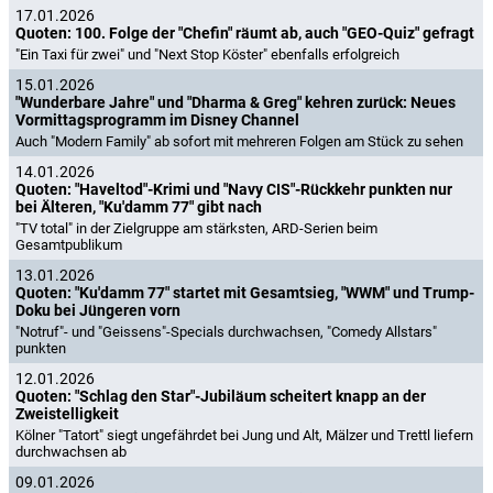
17.01.2026
Quoten: 100. Folge der "Chefin" räumt ab, auch "GEO-Quiz" gefragt
"Ein Taxi für zwei" und "Next Stop Köster" ebenfalls erfolgreich
15.01.2026
"Wunderbare Jahre" und "Dharma & Greg" kehren zurück: Neues
Vormittagsprogramm im Disney Channel
Auch "Modern Family" ab sofort mit mehreren Folgen am Stück zu sehen
14.01.2026
Quoten: "Haveltod"-Krimi und "Navy CIS"-Rückkehr punkten nur
bei Älteren, "Ku'damm 77" gibt nach
"TV total" in der Zielgruppe am stärksten, ARD-Serien beim
Gesamtpublikum
13.01.2026
Quoten: "Ku'damm 77" startet mit Gesamtsieg, "WWM" und Trump-
Doku bei Jüngeren vorn
"Notruf"- und "Geissens"-Specials durchwachsen, "Comedy Allstars"
punkten
12.01.2026
Quoten: "Schlag den Star"-Jubiläum scheitert knapp an der
Zweistelligkeit
Kölner "Tatort" siegt ungefährdet bei Jung und Alt, Mälzer und Trettl liefern
durchwachsen ab
09.01.2026