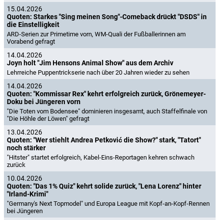
15.04.2026
Quoten: Starkes "Sing meinen Song"-Comeback drückt "DSDS" in
die Einstelligkeit
ARD-Serien zur Primetime vorn, WM-Quali der Fußballerinnen am
Vorabend gefragt
14.04.2026
Joyn holt "Jim Hensons Animal Show" aus dem Archiv
Lehrreiche Puppentrickserie nach über 20 Jahren wieder zu sehen
14.04.2026
Quoten: "Kommissar Rex" kehrt erfolgreich zurück, Grönemeyer-
Doku bei Jüngeren vorn
"Die Toten vom Bodensee" dominieren insgesamt, auch Staffelfinale von
"Die Höhle der Löwen" gefragt
13.04.2026
Quoten: "Wer stiehlt Andrea Petković die Show?" stark, "Tatort"
noch stärker
"Hitster" startet erfolgreich, Kabel-Eins-Reportagen kehren schwach
zurück
10.04.2026
Quoten: "Das 1% Quiz" kehrt solide zurück, "Lena Lorenz" hinter
"Irland-Krimi"
"Germany's Next Topmodel" und Europa League mit Kopf-an-Kopf-Rennen
bei Jüngeren