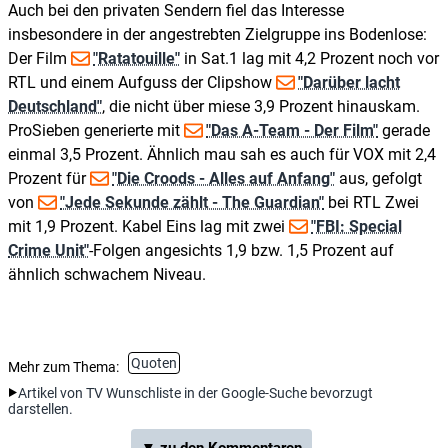
Auch bei den privaten Sendern fiel das Interesse
insbesondere in der angestrebten Zielgruppe ins Bodenlose:
Der Film
"Ratatouille"
in Sat.1 lag mit 4,2 Prozent noch vor
RTL und einem Aufguss der Clipshow
"Darüber lacht
Deutschland"
, die nicht über miese 3,9 Prozent hinauskam.
ProSieben generierte mit
"Das A-Team - Der Film"
gerade
einmal 3,5 Prozent. Ähnlich mau sah es auch für VOX mit 2,4
Prozent für
"Die Croods - Alles auf Anfang"
aus, gefolgt
von
"Jede Sekunde zählt - The Guardian"
bei RTL Zwei
mit 1,9 Prozent. Kabel Eins lag mit zwei
"FBI: Special
Crime Unit"
-Folgen angesichts 1,9 bzw. 1,5 Prozent auf
ähnlich schwachem Niveau.
Quoten
Mehr zum Thema:
Artikel von TV Wunschliste in der Google-Suche bevorzugt
darstellen.
▼ zu den Kommentaren