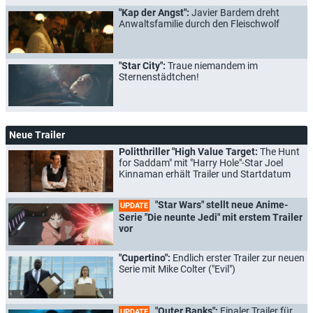
"Kap der Angst":
Javier Bardem dreht
Anwaltsfamilie durch den Fleischwolf
"Star City":
Traue niemandem im
Sternenstädtchen!
Neue Trailer
Politthriller "High Value Target:
The Hunt
for Saddam" mit "Harry Hole"-Star Joel
Kinnaman erhält Trailer und Startdatum
"Star Wars" stellt neue Anime-
UPDATE
Serie "Die neunte Jedi" mit erstem Trailer
vor
"Cupertino":
Endlich erster Trailer zur neuen
Serie mit Mike Colter ("Evil")
"Outer Banks":
Finaler Trailer für
UPDATE