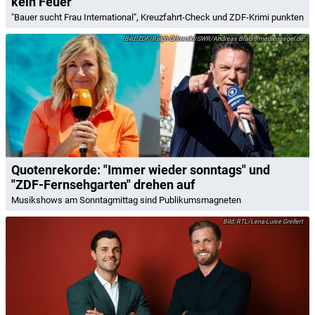
kein Feuer
"Bauer sucht Frau International", Kreuzfahrt-Check und ZDF-Krimi punkten
ZDF/Ralph Orlowski/SWR/Andreas Braun/mediensegel.de
Quotenrekorde: "Immer wieder sonntags" und
"ZDF-Fernsehgarten" drehen auf
Musikshows am Sonntagmittag sind Publikumsmagneten
RTL/Lena-Luise Grellert