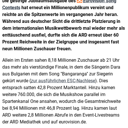
Die gestrige Jubiläumsausgabe des
Eurovision Song
Contests
hat erneut ein Millionenpublikum vereint und
reichte an die Spitzenwerte im vergangenen Jahr heran.
Während aus deutscher Sicht die drittletzte Platzierung in
dem internationalen Musikwettbewerb mal wieder mehr als
enttäuschend ausfiel, durfte sich die ARD erneut über 60
Prozent Reichweite in der Zielgruppe und insgesamt fast
neun Millionen Zuschauer freuen.
Allein im Ersten sahen 8,18 Millionen Zuschauer ab 21 Uhr
das mehr als vierstündige Finale, in dem die Sängerin Dara
aus Bulgarien mit dem Song "Bangaranga" zur Siegerin
gekürt wurde (
zur ausführlichen ESC-Nachlese
). Dies
entsprach satten 42,8 Prozent Marktanteil. Hinzu kamen
weitere 760.000, die sich die Musikshow parallel im
Spartenkanal One ansahen, wodurch die Gesamtreichweite
bei 8,94 Millionen mit 46,8 Prozent lag. Hinzu kamen laut
ARD weitere 2,8 Millionen Abrufe in den Event-Livestreams
der ARD Mediathek und auf eurovision.de.