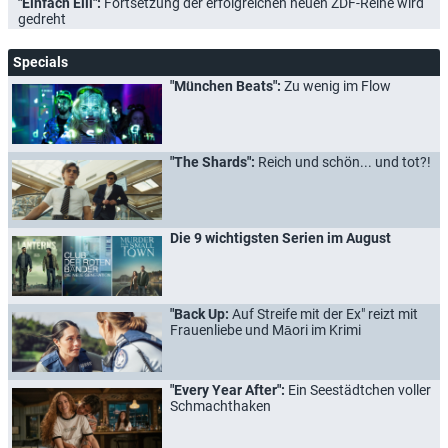
"Einfach Elli":
Fortsetzung der erfolgreichen neuen ZDF-Reihe wird
gedreht
Specials
"München Beats":
Zu wenig im Flow
"The Shards":
Reich und schön... und tot?!
Die 9 wichtigsten Serien im August
"Back Up:
Auf Streife mit der Ex" reizt mit
Frauenliebe und Māori im Krimi
"Every Year After":
Ein Seestädtchen voller
Schmachthaken