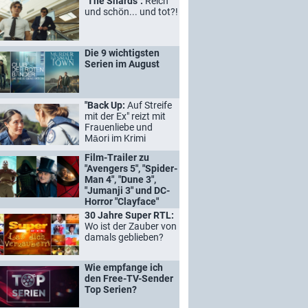
"The Shards":
Reich
und schön... und tot?!
Die 9 wichtigsten
Serien im August
"Back Up:
Auf Streife
mit der Ex" reizt mit
Frauenliebe und
Māori im Krimi
Film-Trailer zu
"Avengers 5", "Spider-
Man 4", "Dune 3",
"Jumanji 3" und DC-
Horror "Clayface"
30 Jahre Super RTL:
Wo ist der Zauber von
damals geblieben?
Wie empfange ich
den Free-TV-Sender
Top Serien?