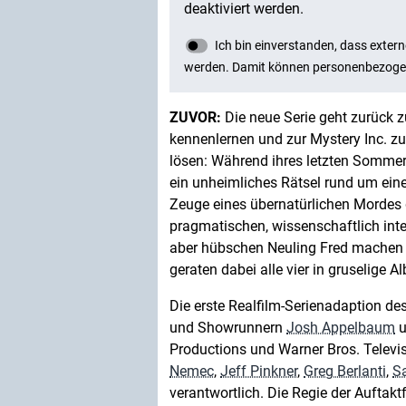
ZUVOR:
Die neue Serie geht zurück z
kennenlernen und zur Mystery Inc. z
lösen: Während ihres letzten Somme
ein unheimliches Rätsel rund um ein
Zeuge eines übernatürlichen Mordes
pragmatischen, wissenschaftlich int
aber hübschen Neuling Fred machen si
geraten dabei alle vier in gruselige 
Die erste Realfilm-Serienadaption de
und Showrunnern
Josh Appelbaum
u
Productions und Warner Bros. Televi
Nemec
,
Jeff Pinkner
,
Greg Berlanti
,
S
verantwortlich. Die Regie der Auftakt