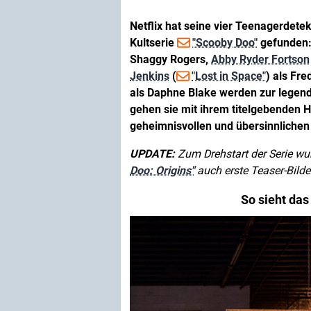
Netflix hat seine vier Teenagerdete
Kultserie
"Scooby Doo"
gefunden:
Shaggy Rogers,
Abby Ryder Fortson
Jenkins
(
"Lost in Space"
) als Fr
als Daphne Blake werden zur legend
gehen sie mit ihrem titelgebenden 
geheimnisvollen und übersinnlichen 
UPDATE:
Zum Drehstart der Serie wur
Doo: Origins"
auch erste Teaser-Bilde
So sieht das