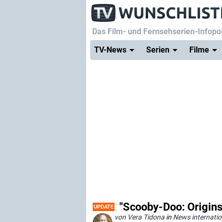
Das Film- und Fernsehserien-Infopor
TV-News
Serien
Filme
"Scooby-Doo: Origins"
UPDATE
von Vera Tidona
in
News internatio