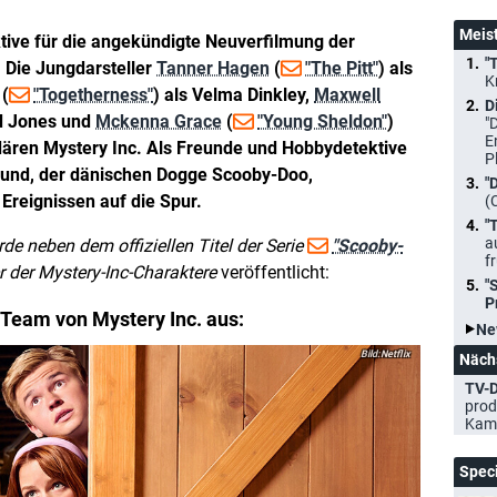
Meis
ktive für die angekündigte Neuverfilmung der
"
 Die Jungdarsteller
Tanner Hagen
(
"The Pitt"
) als
K
(
"Togetherness"
) als Velma Dinkley,
Maxwell
D
ed Jones und
Mckenna Grace
(
"Young Sheldon"
)
"
E
ären Mystery Inc. Als Freunde und Hobbydetektive
P
Hund, der dänischen Dogge Scooby-Doo,
"
Ereignissen auf die Spur.
(
"
a
de neben dem offiziellen Titel der Serie
"Scooby-
f
r der Mystery-Inc-Charaktere
veröffentlicht:
"
P
 Team von Mystery Inc. aus:
Ne
Netflix
Näch
TV-D
prod
Kam
Spec