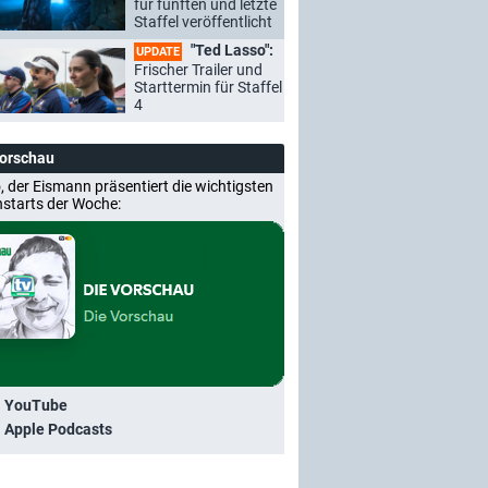
für fünften und letzte
Staffel veröffentlicht
"Ted Lasso":
UPDATE
Frischer Trailer und
Starttermin für Staffel
4
Vorschau
, der Eismann präsentiert die wichtigsten
nstarts der Woche:
i YouTube
i Apple Podcasts