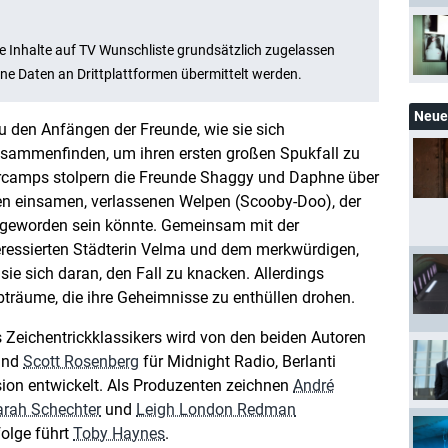
Neue 
u den Anfängen der Freunde, wie sie sich
usammenfinden, um ihren ersten großen Spukfall zu
rcamps stolpern die Freunde Shaggy und Daphne über
en einsamen, verlassenen Welpen (Scooby-Doo), der
 geworden sein könnte. Gemeinsam mit der
eressierten Städterin Velma und dem merkwürdigen,
e sich daran, den Fall zu knacken. Allerdings
Albträume, die ihre Geheimnisse zu enthüllen drohen.
s Zeichentrickklassikers wird von den beiden Autoren
nd
Scott Rosenberg
für Midnight Radio, Berlanti
sion entwickelt. Als Produzenten zeichnen
André
arah Schechter
und
Leigh London Redman
folge führt
Toby Haynes
.