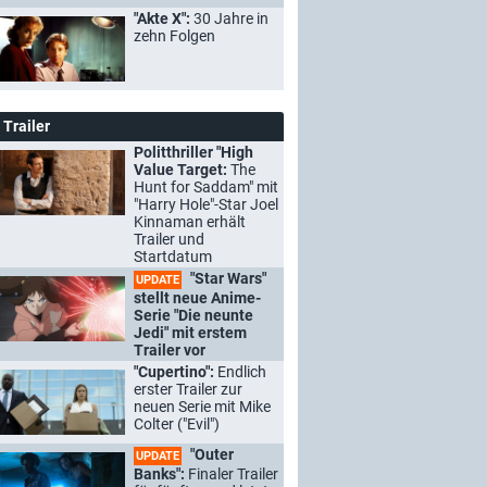
"Akte X":
30 Jahre in
zehn Folgen
Trailer
Politthriller "High
Value Target:
The
Hunt for Saddam" mit
"Harry Hole"-Star Joel
Kinnaman erhält
Trailer und
Startdatum
"Star Wars"
UPDATE
stellt neue Anime-
Serie "Die neunte
Jedi" mit erstem
Trailer vor
"Cupertino":
Endlich
erster Trailer zur
neuen Serie mit Mike
Colter ("Evil")
"Outer
UPDATE
Banks":
Finaler Trailer