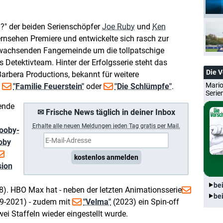
u?" der beiden Serienschöpfer
Joe Ruby
und
Ken
rnsehen Premiere und entwickelte sich rasch zur
e wachsenden Fangemeinde um die tollpatschige
Detektivteam. Hinter der Erfolgsserie steht das
Die 
arbera Productions, bekannt für weitere
Mario
,
"Familie Feuerstein"
oder
"Die Schlümpfe"
.
Serie
ende
✉ Frische News täglich in deiner Inbox
Erhalte a
lle neuen Meldungen jeden Tag gratis per Mail.
cooby-
oby
kostenlos anmelden
sion
be
). HBO Max hat - neben der letzten Animationsserie
be
9-2021) - zudem mit
"Velma"
(2023) ein Spin-off
wei Staffeln wieder eingestellt wurde.