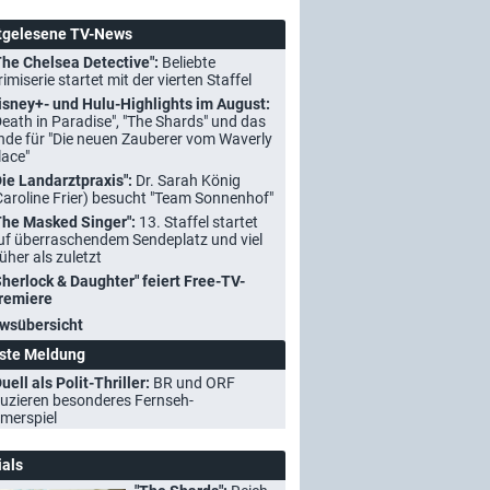
tgelesene TV-News
The Chelsea Detective":
Beliebte
rimiserie startet mit der vierten Staffel
isney+- und Hulu-Highlights im August:
Death in Paradise", "The Shards" und das
nde für "Die neuen Zauberer vom Waverly
lace"
Die Landarztpraxis":
Dr. Sarah König
Caroline Frier) besucht "Team Sonnenhof"
The Masked Singer":
13. Staffel startet
uf überraschendem Sendeplatz und viel
rüher als zuletzt
Sherlock & Daughter" feiert Free-TV-
remiere
wsübersicht
ste Meldung
uell als Polit-Thriller:
BR und ORF
uzieren besonderes Fernseh-
merspiel
ials