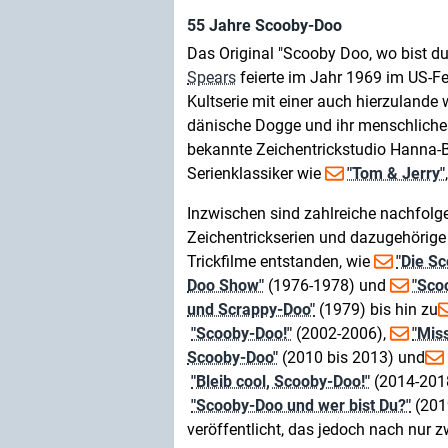
55 Jahre Scooby-Doo
Das Original "Scooby Doo, wo bist d
Spears
feierte im Jahr 1969 im US-Fe
Kultserie mit einer auch hierzuland
dänische Dogge und ihr menschliches 
bekannte Zeichentrickstudio Hanna-B
Serienklassiker wie
"Tom & Jerry"
Inzwischen sind zahlreiche nachfolg
Zeichentrickserien und dazugehörige
Trickfilme entstanden, wie
"Die S
Doo Show"
(1976-1978) und
"Sco
und Scrappy-Doo"
(1979) bis hin zu
"Scooby-Doo!"
(2002-2006),
"Mis
Scooby-Doo"
(2010 bis 2013) und
"Bleib cool, Scooby-Doo!"
(2014-2018
"Scooby-Doo und wer bist Du?"
(201
veröffentlicht, das jedoch nach nur z