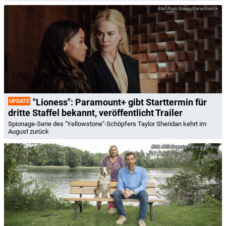
Ryan Green/Paramount+
"Lioness": Paramount+ gibt Starttermin für
UPDATE
dritte Staffel bekannt, veröffentlicht Trailer
Spionage-Serie des "Yellowstone"-Schöpfers Taylor Sheridan kehrt im
August zurück
ARD Degeto/Bavaria Fiction