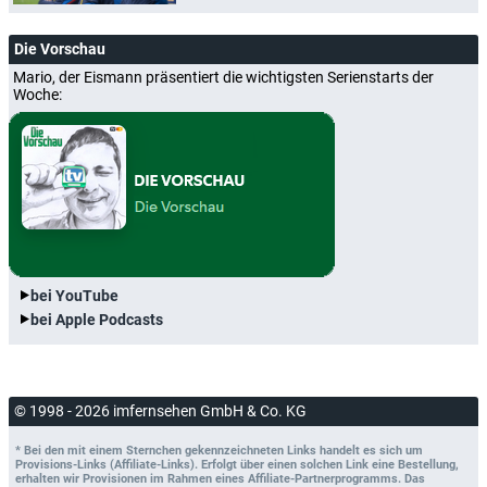
Die Vorschau
Mario, der Eismann präsentiert die wichtigsten Serienstarts der
Woche:
bei YouTube
bei Apple Podcasts
© 1998 - 2026 imfernsehen GmbH & Co. KG
* Bei den mit einem Sternchen gekennzeichneten Links handelt es sich um
Provisions-Links (Affiliate-Links). Erfolgt über einen solchen Link eine Bestellung,
erhalten wir Provisionen im Rahmen eines Affiliate-Partnerprogramms. Das