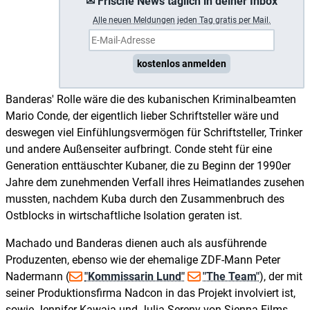
✉ Frische News täglich in deiner Inbox
A
lle neuen Meldungen jeden Tag gratis per Mail.
kostenlos anmelden
Banderas' Rolle wäre die des kubanischen Kriminalbeamten
Mario Conde, der eigentlich lieber Schriftsteller wäre und
deswegen viel Einfühlungsvermögen für Schriftsteller, Trinker
und andere Außenseiter aufbringt. Conde steht für eine
Generation enttäuschter Kubaner, die zu Beginn der 1990er
Jahre dem zunehmenden Verfall ihres Heimatlandes zusehen
mussten, nachdem Kuba durch den Zusammenbruch des
Ostblocks in wirtschaftliche Isolation geraten ist.
Machado und Banderas dienen auch als ausführende
Produzenten, ebenso wie der ehemalige ZDF-Mann Peter
Nadermann (
"Kommissarin Lund"
"The Team"
), der mit
seiner Produktionsfirma Nadcon in das Projekt involviert ist,
sowie Jennifer Kawaja und Julia Sereny von Sienna Films.