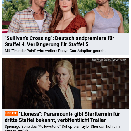
"Sullivan's Crossing": Deutschlandpremiere für
Staffel 4, Verlängerung für Staffel 5
Mit "Thunder Point" wird weitere Robyn-Carr-Adaption gedreht
Ryan Green/Paramount+
"Lioness": Paramount+ gibt Starttermin für
UPDATE
dritte Staffel bekannt, veröffentlicht Trailer
Spionage-Serie des "Yellowstone"-Schöpfers Taylor Sheridan kehrt im
August zurück