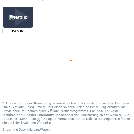
IM ABO
* Bei den mit einem Sternchen gekennzeichneten Links handelt es sich um Provisions-
Links (Affiliate-Links). Erfolgt über einen solchen Link eine Bestellung, erhalten wir
Provisionen im Rahmen eines Affiliate-Partnerprogramms. Das bedeutet keine
Mehrkosten für Käufer, unterstützt uns aber bei der Finanzierung dieser Website. Alle
Preise inkl. MwSt. und ggf. zuzüglich Versandkosten. Details zu den Angeboten finden
sich auf der jeweiligen Webseite.
Streaming-Daten
via
JustWatch.