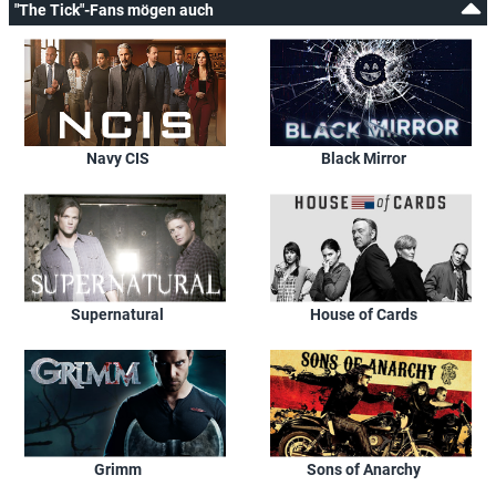
"The Tick"-Fans mögen auch
Navy CIS
Black Mirror
Supernatural
House of Cards
Grimm
Sons of Anarchy