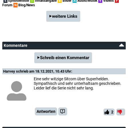
E
Episodenliste
I
Inhaltsangabe
B
Bilder
A
Audio/Musik
V
Videos
F
Forum
N
Blog/News
weitere Links
Kommentare
Schreib einen Kommentar
Harvey
schrieb am 18.12.2021, 10.43 Uhr:
Eine sehr witzige Sitcom über Superhelden.
Sympathisch und sehr unterhaltsam geschrieben.
Leider lief die Serie nicht sehr lang.
Antworten
2