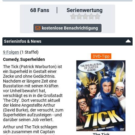
68
Fans
Serienwertung
Serieninfos & News
9 Folgen
(1 Staffel)
DVD-Tipp
Comedy, Superhelden
The Tick (Patrick Warburton) ist
ein Superheld in Gestalt einer
Zecke und ohne Gedächtnis.
Nachdem er längere Zeit eine
Busstation mit seinen Kräften
vor Unheil bewahrt hat,
verschlägt es in in die Großstadt
'The City'. Dort versucht aktuell
der kleine Angestellte Arthur
(David Burke), der versucht, zum
Superhelden aufzusteigen - und
darüber seinen Job verliert.
Arthur und The Tick schlagen
sich zusammen mit Captain
The Tick