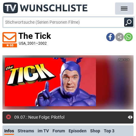
The Tick
USA
, 2001–2002
68
FOX
09.07.: Neue Folge: Pilotfolge (Netflix)
Infos
Streams
im TV
Forum
Episoden
Shop
Top 3