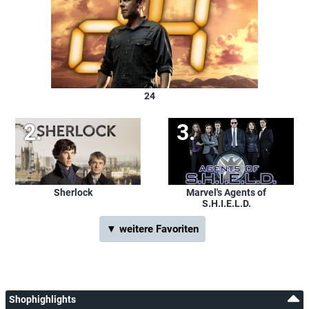
24
Sherlock
Marvel's Agents of
S.H.I.E.L.D.
▼ weitere Favoriten
Shophighlights