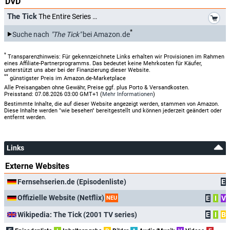
DVD
*
The Tick
The Entire Series
*
Suche nach
"The Tick"
bei Amazon.de
*
Transparenzhinweis: Für gekennzeichnete Links erhalten wir Provisionen im Rahmen
eines Affiliate-Partnerprogramms. Das bedeutet keine Mehrkosten für Käufer,
unterstützt uns aber bei der Finanzierung dieser Website.
**
günstigster Preis im Amazon.de-Marketplace
Alle Preisangaben ohne Gewähr, Preise ggf. plus Porto & Versandkosten.
Preisstand: 07.08.2026 03:00 GMT+1 (
Mehr Informationen
)
Bestimmte Inhalte, die auf dieser Website angezeigt werden, stammen von Amazon.
Diese Inhalte werden "wie besehen" bereitgestellt und können jederzeit geändert oder
entfernt werden.
Links
Externe Websites
Fernsehserien.de (Episodenliste)
E
Offizielle Website (Netflix)
E
I
V
NEU
Wikipedia: The Tick (2001 TV series)
E
I
B