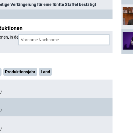
tige Verlängerung für eine fünfte Staffel bestätigt
duktionen
onen, in denen
Néstor Carbonell
und eine weitere Person
Produktionsjahr
Land
)
)
)