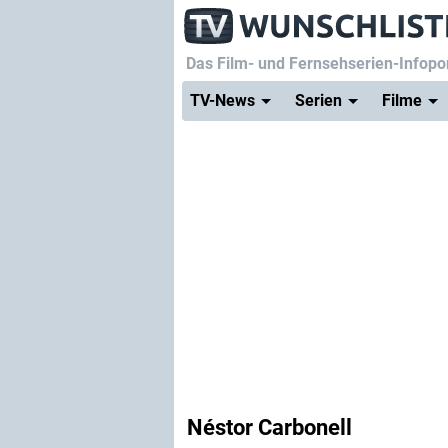
Das Film- und Fernsehserien-Infopor
TV-News
Serien
Filme
Néstor Carbonell