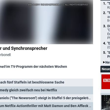
"
© 2011 THE CW NETWORK, LLC. ALL RIGHTS RESERVED
K
"
a
f
D
"
E
P
"
(
r und Synchronsprecher
"
rbonell
P
Ne
nell
im TV-Programm der nächsten Wochen
Neue
ach fünf Staffeln ist beschlossene Sache
medy gleich zweifach neu bei Netflix
"The Morning Show": Jeff Daniels ("The Newsroom") steigt in Staffel 5 der preisgekrönten Dramedy ein
"The Rip": Frischer Trailer zum Netflix-Actionthriller mit Matt Damon und Ben Affleck enthüllt