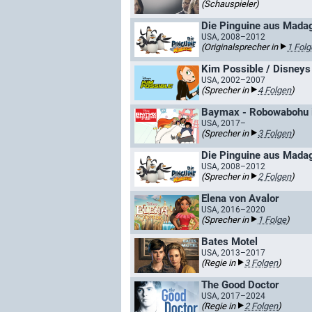
(Schauspieler)
Die Pinguine aus Mada
USA, 2008–2012
(Originalsprecher in
1 Folg
Kim Possible / Disneys
USA, 2002–2007
(Sprecher in
4 Folgen
)
Baymax - Robowabohu i
USA, 2017–
(Sprecher in
3 Folgen
)
Die Pinguine aus Mada
USA, 2008–2012
(Sprecher in
2 Folgen
)
Elena von Avalor
USA, 2016–2020
(Sprecher in
1 Folge
)
Bates Motel
USA, 2013–2017
(Regie in
3 Folgen
)
The Good Doctor
USA, 2017–2024
(Regie in
2 Folgen
)