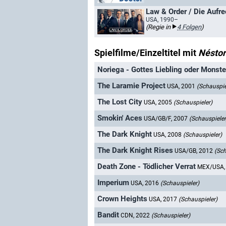
Law & Order / Die Aufre
USA, 1990–
(Regie in
4 Folgen
)
Spielfilme/Einzeltitel mit
Néstor
Noriega - Gottes Liebling oder Monste
The Laramie Project
USA, 2001
(Schauspie
The Lost City
USA, 2005
(Schauspieler)
Smokin' Aces
USA/GB/F, 2007
(Schauspieler
The Dark Knight
USA, 2008
(Schauspieler)
The Dark Knight Rises
USA/GB, 2012
(Sch
Death Zone - Tödlicher Verrat
MEX/USA,
Imperium
USA, 2016
(Schauspieler)
Crown Heights
USA, 2017
(Schauspieler)
Bandit
CDN, 2022
(Schauspieler)