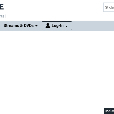
tal
Streams & DVDs
Log-In
Meis