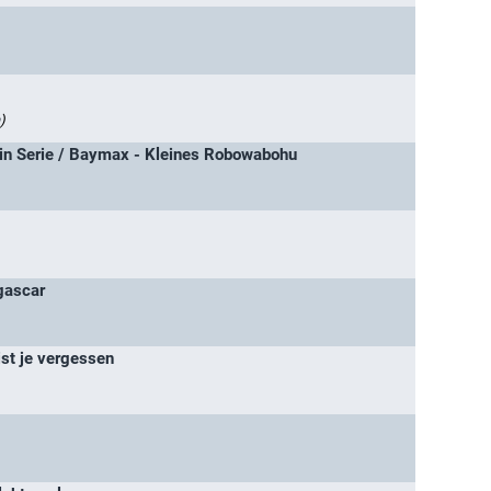
)
n Serie / Baymax - Kleines Robowabohu
gascar
ist je vergessen