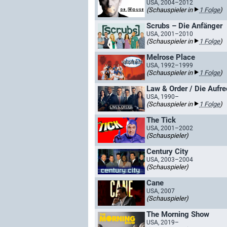
USA, 2004–2012
(Schauspieler in
1 Folge
)
Scrubs – Die Anfänger
USA, 2001–2010
(Schauspieler in
1 Folge
)
Melrose Place
USA, 1992–1999
(Schauspieler in
1 Folge
)
Law & Order / Die Aufre
USA, 1990–
(Schauspieler in
1 Folge
)
The Tick
USA, 2001–2002
(Schauspieler)
Century City
USA, 2003–2004
(Schauspieler)
Cane
USA, 2007
(Schauspieler)
The Morning Show
USA, 2019–