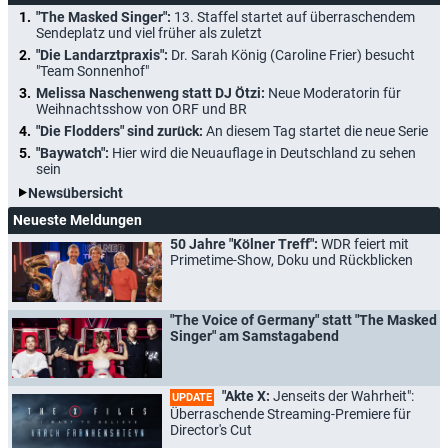
"The Masked Singer":
13. Staffel startet auf überraschendem
Sendeplatz und viel früher als zuletzt
"Die Landarztpraxis":
Dr. Sarah König (Caroline Frier) besucht
"Team Sonnenhof"
Melissa Naschenweng statt DJ Ötzi:
Neue Moderatorin für
Weihnachtsshow von ORF und BR
"Die Flodders" sind zurück:
An diesem Tag startet die neue Serie
"Baywatch":
Hier wird die Neuauflage in Deutschland zu sehen
sein
Newsübersicht
Neueste Meldungen
50 Jahre "Kölner Treff":
WDR feiert mit
Primetime-Show, Doku und Rückblicken
"The Voice of Germany" statt "The Masked
Singer" am Samstagabend
"Akte X:
Jenseits der Wahrheit":
UPDATE
Überraschende Streaming-Premiere für
Director's Cut