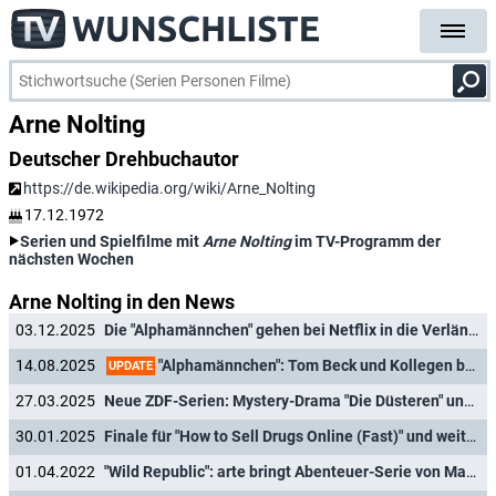
Arne Nolting
Deutscher Drehbuchautor
https://de.wikipedia.org/wiki/Arne_Nolting
17.12.1972
Serien und Spielfilme mit
Arne Nolting
im TV-Programm der
nächsten Wochen
Arne Nolting in den News
03.12.2025
Die "Alphamännchen" gehen bei Netflix in die Verlängerung
"Alphamännchen": Tom Beck und Kollegen bei Netflix in Männlichkeitskrise
14.08.2025
UPDATE
27.03.2025
Neue ZDF-Serien: Mystery-Drama "Die Düsteren" und Öko-Thriller "Phoenix" als internationale Koproduktionen
30.01.2025
Finale für "How to Sell Drugs Online (Fast)" und weitere deutsche Netflix-Serien angekündigt
01.04.2022
"Wild Republic": arte bringt Abenteuer-Serie von MagentaTV ins Free-TV