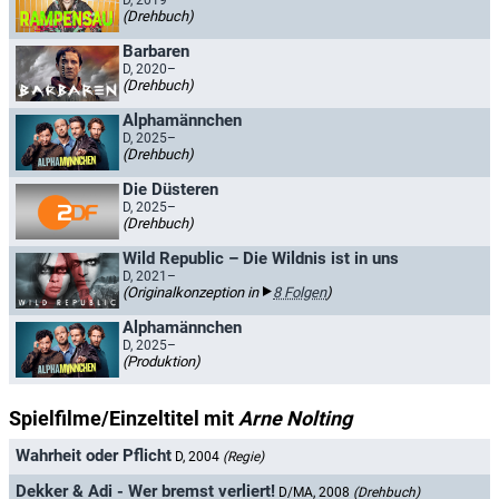
D, 2019
(Drehbuch)
Barbaren
D, 2020–
(Drehbuch)
Alphamännchen
D, 2025–
(Drehbuch)
Die Düsteren
D, 2025–
(Drehbuch)
Wild Republic – Die Wildnis ist in uns
D, 2021–
(Originalkonzeption in
8 Folgen
)
Alphamännchen
D, 2025–
(Produktion)
Spielfilme/Einzeltitel mit
Arne Nolting
Wahrheit oder Pflicht
D, 2004
(Regie)
Dekker & Adi - Wer bremst verliert!
D/MA, 2008
(Drehbuch)