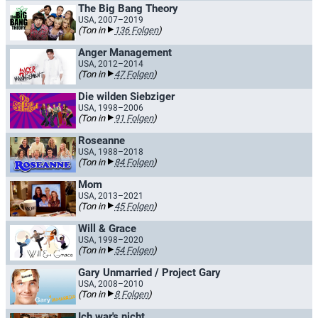
The Big Bang Theory
USA, 2007–2019
(Ton in
136 Folgen
)
Anger Management
USA, 2012–2014
(Ton in
47 Folgen
)
Die wilden Siebziger
USA, 1998–2006
(Ton in
91 Folgen
)
Roseanne
USA, 1988–2018
(Ton in
84 Folgen
)
Mom
USA, 2013–2021
(Ton in
45 Folgen
)
Will & Grace
USA, 1998–2020
(Ton in
54 Folgen
)
Gary Unmarried / Project Gary
USA, 2008–2010
(Ton in
8 Folgen
)
Ich war's nicht