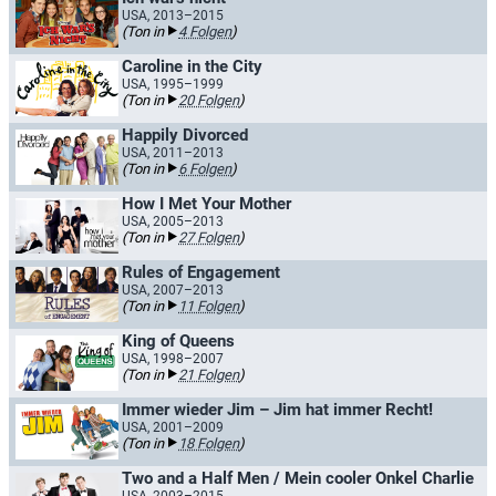
USA, 2013–2015
(Ton in
4 Folgen
)
Caroline in the City
USA, 1995–1999
(Ton in
20 Folgen
)
Happily Divorced
USA, 2011–2013
(Ton in
6 Folgen
)
How I Met Your Mother
USA, 2005–2013
(Ton in
27 Folgen
)
Rules of Engagement
USA, 2007–2013
(Ton in
11 Folgen
)
King of Queens
USA, 1998–2007
(Ton in
21 Folgen
)
Immer wieder Jim – Jim hat immer Recht!
USA, 2001–2009
(Ton in
18 Folgen
)
Two and a Half Men / Mein cooler Onkel Charlie