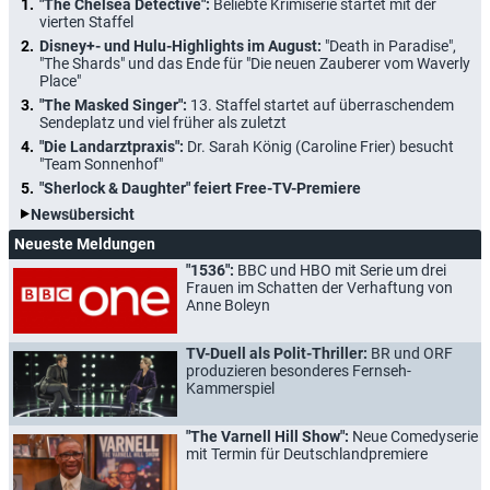
"The Chelsea Detective":
Beliebte Krimiserie startet mit der
vierten Staffel
Disney+- und Hulu-Highlights im August:
"Death in Paradise",
"The Shards" und das Ende für "Die neuen Zauberer vom Waverly
Place"
"The Masked Singer":
13. Staffel startet auf überraschendem
Sendeplatz und viel früher als zuletzt
"Die Landarztpraxis":
Dr. Sarah König (Caroline Frier) besucht
"Team Sonnenhof"
"Sherlock & Daughter" feiert Free-TV-Premiere
Newsübersicht
Neueste Meldungen
"1536":
BBC und HBO mit Serie um drei
Frauen im Schatten der Verhaftung von
Anne Boleyn
TV-Duell als Polit-Thriller:
BR und ORF
produzieren besonderes Fernseh-
Kammerspiel
"The Varnell Hill Show":
Neue Comedyserie
mit Termin für Deutschlandpremiere