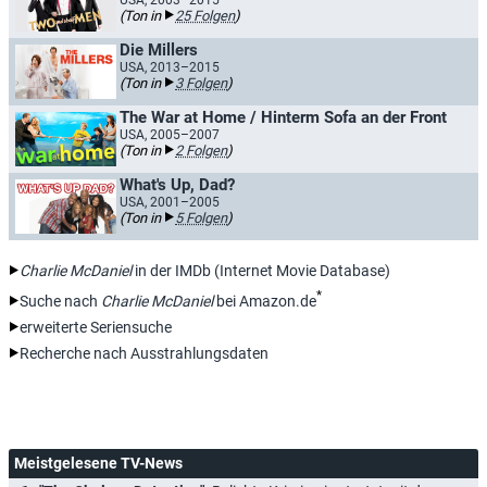
USA, 2003–2015
(Ton in
25 Folgen
)
Die Millers
USA, 2013–2015
(Ton in
3 Folgen
)
The War at Home / Hinterm Sofa an der Front
USA, 2005–2007
(Ton in
2 Folgen
)
What's Up, Dad?
USA, 2001–2005
(Ton in
5 Folgen
)
Charlie McDaniel
in der IMDb (Internet Movie Database)
*
Suche nach
Charlie McDaniel
bei Amazon.de
erweiterte Seriensuche
Recherche nach Ausstrahlungsdaten
Meistgelesene TV-News