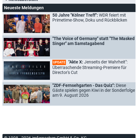
Neueste Meldungen
50 Jahre "Kölner Treff":
WDR feiert mit
Primetime-Show, Doku und Rückblicken
"The Voice of Germany" statt "The Masked
Singer" am Samstagabend
"Akte X:
Jenseits der Wahrheit":
UPDATE
Überraschende Streaming-Premiere für
Director's Cut
"ZDF-Fernsehgarten - Das Quiz":
Diese
Gäste spielen gegen Kiwi in der Sonderfolge
am 9. August 2026
© 1998 - 2026 imfernsehen GmbH & Co. KG