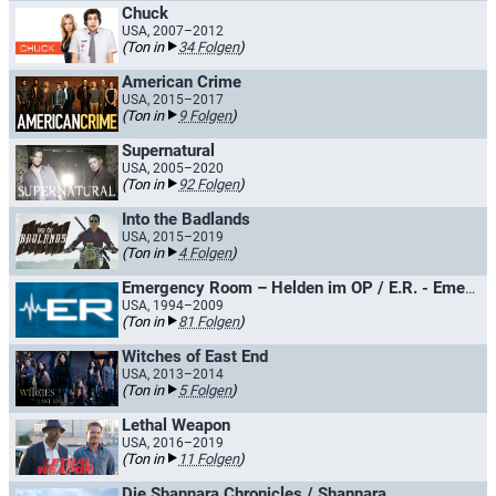
Chuck
USA, 2007–2012
(Ton in
34 Folgen
)
American Crime
USA, 2015–2017
(Ton in
9 Folgen
)
Supernatural
USA, 2005–2020
(Ton in
92 Folgen
)
Into the Badlands
USA, 2015–2019
(Ton in
4 Folgen
)
Emergency Room – Helden im OP / E.R. - Emergency Room
USA, 1994–2009
(Ton in
81 Folgen
)
Witches of East End
USA, 2013–2014
(Ton in
5 Folgen
)
Lethal Weapon
USA, 2016–2019
(Ton in
11 Folgen
)
Die Shannara Chronicles / Shannara