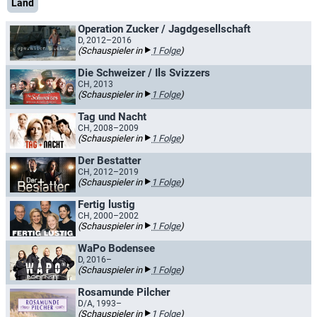
Land
Operation Zucker / Jagdgesellschaft
D, 2012–2016
(Schauspieler in
1 Folge
)
Die Schweizer / Ils Svizzers
CH, 2013
(Schauspieler in
1 Folge
)
Tag und Nacht
CH, 2008–2009
(Schauspieler in
1 Folge
)
Der Bestatter
CH, 2012–2019
(Schauspieler in
1 Folge
)
Fertig lustig
CH, 2000–2002
(Schauspieler in
1 Folge
)
WaPo Bodensee
D, 2016–
(Schauspieler in
1 Folge
)
Rosamunde Pilcher
D/A, 1993–
(Schauspieler in
1 Folge
)