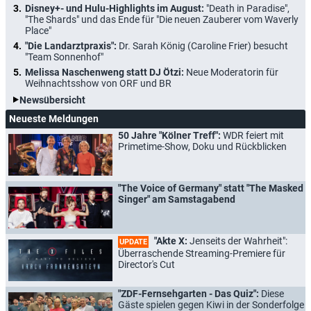
Disney+- und Hulu-Highlights im August:
"Death in Paradise",
"The Shards" und das Ende für "Die neuen Zauberer vom Waverly
Place"
"Die Landarztpraxis":
Dr. Sarah König (Caroline Frier) besucht
"Team Sonnenhof"
Melissa Naschenweng statt DJ Ötzi:
Neue Moderatorin für
Weihnachtsshow von ORF und BR
Newsübersicht
Neueste Meldungen
50 Jahre "Kölner Treff":
WDR feiert mit
Primetime-Show, Doku und Rückblicken
"The Voice of Germany" statt "The Masked
Singer" am Samstagabend
"Akte X:
Jenseits der Wahrheit":
UPDATE
Überraschende Streaming-Premiere für
Director's Cut
"ZDF-Fernsehgarten - Das Quiz":
Diese
Gäste spielen gegen Kiwi in der Sonderfolge