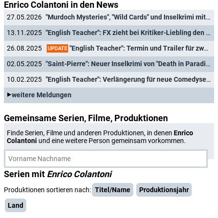
Enrico Colantoni in den News
27.05.2026
"Murdoch Mysteries", "Wild Cards" und Inselkrimi mit "Death in Paradise"-Star verlängert
13.11.2025
"English Teacher": FX zieht bei Kritiker-Liebling den Stecker
"English Teacher": Termin und Trailer für zweite Staffel der Disney-Dramedy
26.08.2025
UPDATE
02.05.2025
"Saint-Pierre": Neuer Inselkrimi von "Death in Paradise"-Star erhält Verlängerung
10.02.2025
"English Teacher": Verlängerung für neue Comedyserie bei Disney+
weitere Meldungen
Gemeinsame Serien, Filme, Produktionen
Finde Serien, Filme und anderen Produktionen, in denen
Enrico
Colantoni
und eine weitere Person gemeinsam vorkommen.
Serien mit
Enrico Colantoni
Produktionen sortieren nach:
Titel/Name
Produktionsjahr
Land