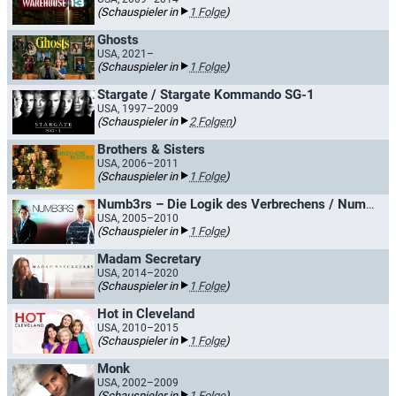
(Schauspieler in
1 Folge
)
Ghosts
USA, 2021–
(Schauspieler in
1 Folge
)
Stargate / Stargate Kommando SG-1
USA, 1997–2009
(Schauspieler in
2 Folgen
)
Brothers & Sisters
USA, 2006–2011
(Schauspieler in
1 Folge
)
Numb3rs – Die Logik des Verbrechens / Numbers
USA, 2005–2010
(Schauspieler in
1 Folge
)
Madam Secretary
USA, 2014–2020
(Schauspieler in
1 Folge
)
Hot in Cleveland
USA, 2010–2015
(Schauspieler in
1 Folge
)
Monk
USA, 2002–2009
(Schauspieler in
1 Folge
)