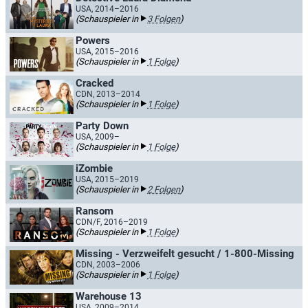
USA, 2014–2016
(Schauspieler in
3 Folgen
)
Powers
USA, 2015–2016
(Schauspieler in
1 Folge
)
Cracked
CDN, 2013–2014
(Schauspieler in
1 Folge
)
Party Down
USA, 2009–
(Schauspieler in
1 Folge
)
iZombie
USA, 2015–2019
(Schauspieler in
2 Folgen
)
Ransom
CDN/F, 2016–2019
(Schauspieler in
1 Folge
)
Missing - Verzweifelt gesucht / 1-800-Missing
CDN, 2003–2006
(Schauspieler in
1 Folge
)
Warehouse 13
USA, 2009–2014