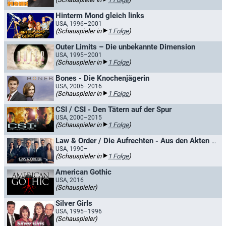
Hinterm Mond gleich links
USA, 1996–2001
(Schauspieler in
1 Folge
)
Outer Limits – Die unbekannte Dimension
USA, 1995–2001
(Schauspieler in
1 Folge
)
Bones - Die Knochenjägerin
USA, 2005–2016
(Schauspieler in
1 Folge
)
CSI / CSI - Den Tätern auf der Spur
USA, 2000–2015
(Schauspieler in
1 Folge
)
Law & Order / Die Aufrechten - Aus den Akten der Straße
USA, 1990–
(Schauspieler in
1 Folge
)
American Gothic
USA, 2016
(Schauspieler)
Silver Girls
USA, 1995–1996
(Schauspieler)