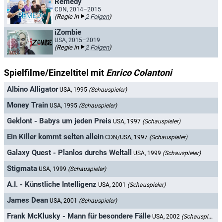
Remedy
CDN, 2014–2015
(Regie in
2 Folgen
)
iZombie
USA, 2015–2019
(Regie in
2 Folgen
)
Spielfilme/Einzeltitel mit
Enrico Colantoni
Albino Alligator
USA, 1995
(Schauspieler)
Money Train
USA, 1995
(Schauspieler)
Geklont - Babys um jeden Preis
USA, 1997
(Schauspieler)
Ein Killer kommt selten allein
CDN/USA, 1997
(Schauspieler)
Galaxy Quest - Planlos durchs Weltall
USA, 1999
(Schauspieler)
Stigmata
USA, 1999
(Schauspieler)
A.I. - Künstliche Intelligenz
USA, 2001
(Schauspieler)
James Dean
USA, 2001
(Schauspieler)
Frank McKlusky - Mann für besondere Fälle
USA, 2002
(Schauspieler)