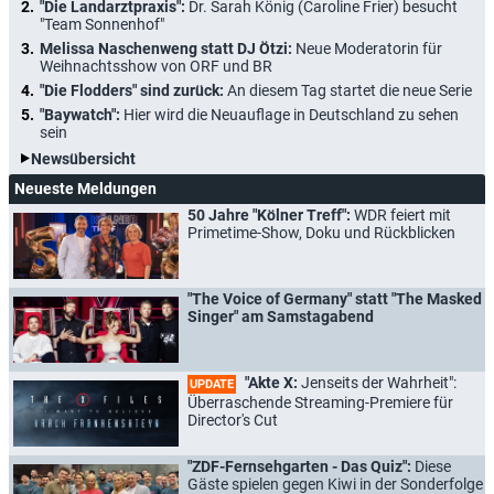
"Die Landarztpraxis":
Dr. Sarah König (Caroline Frier) besucht
"Team Sonnenhof"
Melissa Naschenweng statt DJ Ötzi:
Neue Moderatorin für
Weihnachtsshow von ORF und BR
"Die Flodders" sind zurück:
An diesem Tag startet die neue Serie
"Baywatch":
Hier wird die Neuauflage in Deutschland zu sehen
sein
Newsübersicht
Neueste Meldungen
50 Jahre "Kölner Treff":
WDR feiert mit
Primetime-Show, Doku und Rückblicken
"The Voice of Germany" statt "The Masked
Singer" am Samstagabend
"Akte X:
Jenseits der Wahrheit":
UPDATE
Überraschende Streaming-Premiere für
Director's Cut
"ZDF-Fernsehgarten - Das Quiz":
Diese
Gäste spielen gegen Kiwi in der Sonderfolge