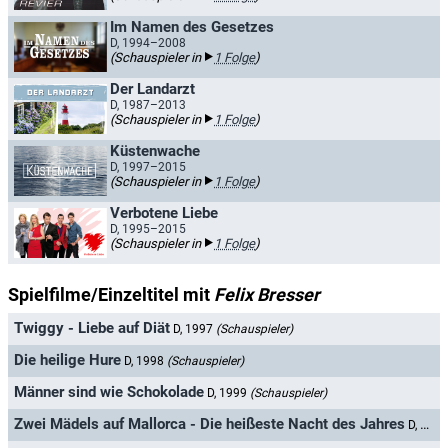
Im Namen des Gesetzes
D, 1994–2008
(Schauspieler in
1 Folge
)
Der Landarzt
D, 1987–2013
(Schauspieler in
1 Folge
)
Küstenwache
D, 1997–2015
(Schauspieler in
1 Folge
)
Verbotene Liebe
D, 1995–2015
(Schauspieler in
1 Folge
)
Spielfilme/Einzeltitel mit
Felix Bresser
Twiggy - Liebe auf Diät
D, 1997
(Schauspieler)
Die heilige Hure
D, 1998
(Schauspieler)
Männer sind wie Schokolade
D, 1999
(Schauspieler)
Zwei Mädels auf Mallorca - Die heißeste Nacht des Jahres
D, 1999