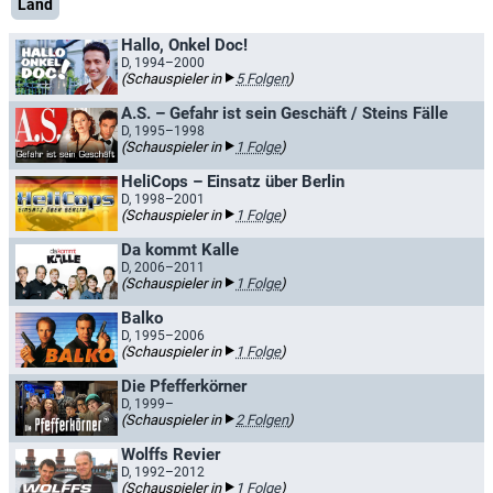
Land
Hallo, Onkel Doc!
D, 1994–2000
(Schauspieler in
5 Folgen
)
A.S. – Gefahr ist sein Geschäft / Steins Fälle
D, 1995–1998
(Schauspieler in
1 Folge
)
HeliCops – Einsatz über Berlin
D, 1998–2001
(Schauspieler in
1 Folge
)
Da kommt Kalle
D, 2006–2011
(Schauspieler in
1 Folge
)
Balko
D, 1995–2006
(Schauspieler in
1 Folge
)
Die Pfefferkörner
D, 1999–
(Schauspieler in
2 Folgen
)
Wolffs Revier
D, 1992–2012
(Schauspieler in
1 Folge
)