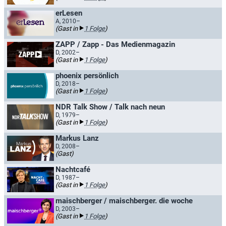
erLesen
A, 2010–
(Gast in
1 Folge
)
ZAPP / Zapp - Das Medienmagazin
D, 2002–
(Gast in
1 Folge
)
phoenix persönlich
D, 2018–
(Gast in
1 Folge
)
NDR Talk Show / Talk nach neun
D, 1979–
(Gast in
1 Folge
)
Markus Lanz
D, 2008–
(Gast)
Nachtcafé
D, 1987–
(Gast in
1 Folge
)
maischberger / maischberger. die woche
D, 2003–
(Gast in
1 Folge
)