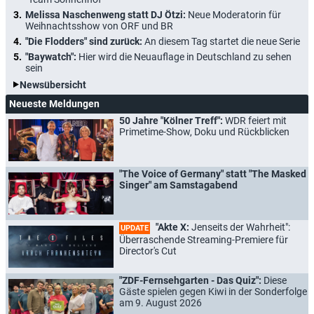
Melissa Naschenweng statt DJ Ötzi:
Neue Moderatorin für
Weihnachtsshow von ORF und BR
"Die Flodders" sind zurück:
An diesem Tag startet die neue Serie
"Baywatch":
Hier wird die Neuauflage in Deutschland zu sehen
sein
Newsübersicht
Neueste Meldungen
50 Jahre "Kölner Treff":
WDR feiert mit
Primetime-Show, Doku und Rückblicken
"The Voice of Germany" statt "The Masked
Singer" am Samstagabend
"Akte X:
Jenseits der Wahrheit":
UPDATE
Überraschende Streaming-Premiere für
Director's Cut
"ZDF-Fernsehgarten - Das Quiz":
Diese
Gäste spielen gegen Kiwi in der Sonderfolge
am 9. August 2026