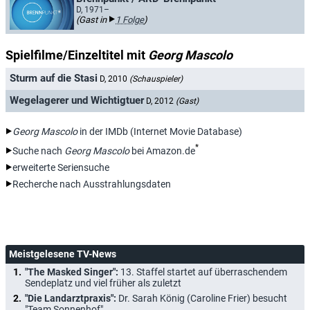
D, 1971–
(Gast in
1 Folge
)
Spielfilme/Einzeltitel mit
Georg Mascolo
Sturm auf die Stasi
D, 2010
(Schauspieler)
Wegelagerer und Wichtigtuer
D, 2012
(Gast)
Georg Mascolo
in der IMDb (Internet Movie Database)
*
Suche nach
Georg Mascolo
bei Amazon.de
erweiterte Seriensuche
Recherche nach Ausstrahlungsdaten
Meistgelesene TV-News
"The Masked Singer":
13. Staffel startet auf überraschendem
Sendeplatz und viel früher als zuletzt
"Die Landarztpraxis":
Dr. Sarah König (Caroline Frier) besucht
"Team Sonnenhof"