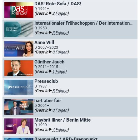
DAS! Rote Sofa / DAS!
D, 1991–
(Gast in
2 Folgen
)
Internationaler Frühschoppen / Der internationale Frühschoppen
D, 1953–
(Gast in
3 Folgen
)
Anne Will
D, 2007–2023
(Gast in
8 Folgen
)
Günther Jauch
D, 2011–2015
(Gast in
1 Folge
)
Presseclub
D, 1987–
(Gast in
5 Folgen
)
hart aber fair
D, 2001–
(Gast in
8 Folgen
)
Maybrit Illner / Berlin Mitte
D, 1999–
(Gast in
4 Folgen
)
Brennpunkt / ARD-Brennpunkt