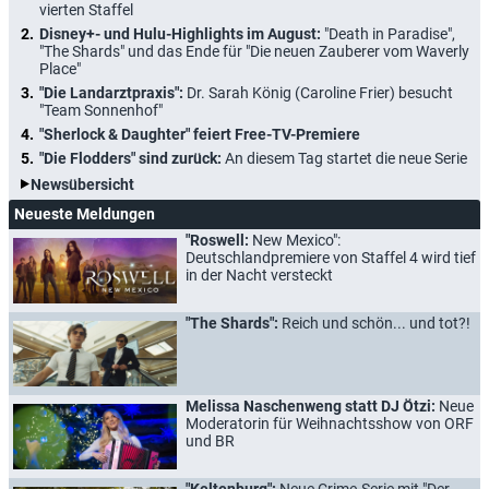
vierten Staffel
Disney+- und Hulu-Highlights im August:
"Death in Paradise",
"The Shards" und das Ende für "Die neuen Zauberer vom Waverly
Place"
"Die Landarztpraxis":
Dr. Sarah König (Caroline Frier) besucht
"Team Sonnenhof"
"Sherlock & Daughter" feiert Free-TV-Premiere
"Die Flodders" sind zurück:
An diesem Tag startet die neue Serie
Newsübersicht
Neueste Meldungen
"Roswell:
New Mexico":
Deutschlandpremiere von Staffel 4 wird tief
in der Nacht versteckt
"The Shards":
Reich und schön... und tot?!
Melissa Naschenweng statt DJ Ötzi:
Neue
Moderatorin für Weihnachtsshow von ORF
und BR
"Keltenburg":
Neue Crime-Serie mit "Der