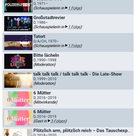
D, 1971–
(Schauspielerin in
1 Folge
)
Großstadtrevier
D, 1986–
(Schauspielerin in
1 Folge
)
Tatort
D/A/CH, 1970–
(Schauspielerin in
1 Folge
)
Bitte lächeln
D, 1990–1998
(Moderation)
talk talk talk / talk talk talk - Die Late-Show
D, 1999–2010
(Moderation)
6 Mütter
D, 2016–2019
(Mitwirkende)
6 Mütter
D, 2016–2019
(Gast in
3 Folgen
)
Plötzlich arm, plötzlich reich – Das Tauschexperiment
D, 2018–2020