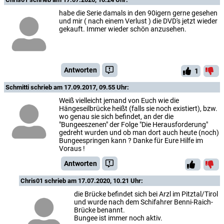
habe die Serie damals in den 90igern gerne gesehen
und mir ( nach einem Verlust ) die DVD's jetzt wieder
gekauft. Immer wieder schön anzusehen.
Antworten
1
Schmitti
schrieb am 17.09.2017, 09.55 Uhr:
Weiß vielleicht jemand von Euch wie die
Hängeseilbrücke heißt (falls sie noch existiert), bzw.
wo genau sie sich befindet, an der die
"Bungeeszenen" der Folge "Die Herausforderung"
gedreht wurden und ob man dort auch heute (noch)
Bungeespringen kann ? Danke für Eure Hilfe im
Voraus !
Antworten
Chris01
schrieb am 17.07.2020, 10.21 Uhr:
die Brücke befindet sich bei Arzl im Pitztal/Tirol
und wurde nach dem Schifahrer Benni-Raich-
Brücke benannt.
Bungee ist immer noch aktiv.