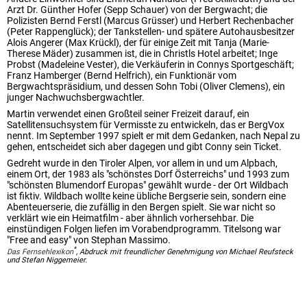
Arzt Dr. Günther Hofer (Sepp Schauer) von der Bergwacht; die
Polizisten Bernd Ferstl (Marcus Grüsser) und Herbert Rechenbacher
(Peter Rappenglück); der Tankstellen- und spätere Autohausbesitzer
Alois Angerer (Max Krückl), der für einige Zeit mit Tanja (Marie-
Therese Mäder) zusammen ist, die in Christls Hotel arbeitet; Inge
Probst (Madeleine Vester), die Verkäuferin in Connys Sportgeschäft;
Franz Hamberger (Bernd Helfrich), ein Funktionär vom
Bergwachtspräsidium, und dessen Sohn Tobi (Oliver Clemens), ein
junger Nachwuchsbergwachtler.
Martin verwendet einen Großteil seiner Freizeit darauf, ein
Satellitensuchsystem für Vermisste zu entwickeln, das er BergVox
nennt. Im September 1997 spielt er mit dem Gedanken, nach Nepal zu
gehen, entscheidet sich aber dagegen und gibt Conny sein Ticket.
Gedreht wurde in den Tiroler Alpen, vor allem in und um Alpbach,
einem Ort, der 1983 als "schönstes Dorf Österreichs" und 1993 zum
"schönsten Blumendorf Europas" gewählt wurde - der Ort Wildbach
ist fiktiv. Wildbach wollte keine übliche Bergserie sein, sondern eine
Abenteuerserie, die zufällig in den Bergen spielt. Sie war nicht so
verklärt wie ein Heimatfilm - aber ähnlich vorhersehbar. Die
einstündigen Folgen liefen im Vorabendprogramm. Titelsong war
"Free and easy" von Stephan Massimo.
*
Das Fernsehlexikon
, Abdruck mit freundlicher Genehmigung von Michael Reufsteck
und Stefan Niggemeier.