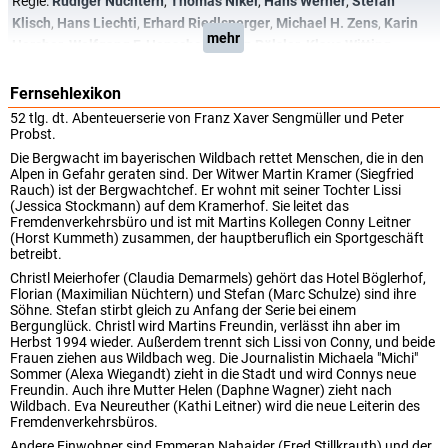
Regie:
Rüdiger Nüchtern
,
Thomas Nikel
,
Hans Werner
,
Stefan
Klisch
,
Hans Liechti
,
Erhard Riedlsperger
,
Michael H. Zens
,
Karin
mehr
Hercher
,
Wolfgang F. Henschel
,
Julian Pölsler
,
Klaus Witting
Fernsehlexikon
52 tlg. dt. Abenteuerserie von Franz Xaver Sengmüller und Peter
Probst.
Die Bergwacht im bayerischen Wildbach rettet Menschen, die in den
Alpen in Gefahr geraten sind. Der Witwer Martin Kramer (Siegfried
Rauch) ist der Bergwachtchef. Er wohnt mit seiner Tochter Lissi
(Jessica Stockmann) auf dem Kramerhof. Sie leitet das
Fremdenverkehrsbüro und ist mit Martins Kollegen Conny Leitner
(Horst Kummeth) zusammen, der hauptberuflich ein Sportgeschäft
betreibt.
Christl Meierhofer (Claudia Demarmels) gehört das Hotel Böglerhof,
Florian (Maximilian Nüchtern) und Stefan (Marc Schulze) sind ihre
Söhne. Stefan stirbt gleich zu Anfang der Serie bei einem
Bergunglück. Christl wird Martins Freundin, verlässt ihn aber im
Herbst 1994 wieder. Außerdem trennt sich Lissi von Conny, und beide
Frauen ziehen aus Wildbach weg. Die Journalistin Michaela "Michi"
Sommer (Alexa Wiegandt) zieht in die Stadt und wird Connys neue
Freundin. Auch ihre Mutter Helen (Daphne Wagner) zieht nach
Wildbach. Eva Neureuther (Kathi Leitner) wird die neue Leiterin des
Fremdenverkehrsbüros.
Andere Einwohner sind Emmeran Nahaider (Fred Stillkrauth) und der