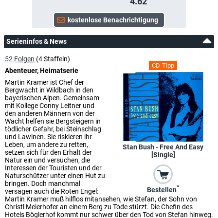
4.62
Serieninfos & News
52 Folgen
(4 Staffeln)
CD-Tipp
Abenteuer, Heimatserie
Martin Kramer ist Chef der
Bergwacht in Wildbach in den
bayerischen Alpen. Gemeinsam
mit Kollege Conny Leitner und
den anderen Männern von der
Wacht helfen sie Bergsteigern in
tödlicher Gefahr, bei Steinschlag
und Lawinen. Sie riskieren ihr
Leben, um andere zu retten,
Stan Bush - Free And Easy
setzen sich für den Erhalt der
[Single]
Natur ein und versuchen, die
Interessen der Touristen und der
Naturschützer unter einen Hut zu
bringen. Doch manchmal
*
Bestellen
versagen auch die Roten Engel:
Martin Kramer muß hilflos mitansehen, wie Stefan, der Sohn von
Christl Meierhofer an einem Berg zu Tode stürzt. Die Chefin des
Hotels Böglerhof kommt nur schwer über den Tod von Stefan hinweg.