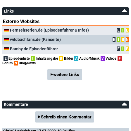
Links
Externe Websites
Fernsehserien.de (Episodenführer & Infos)
E
I
B
wildbachfans.de (Fanseite)
E
I
B
N
Bamby.de Episodenführer
E
I
B
E
Episodenliste
I
Inhaltsangabe
B
Bilder
A
Audio/Musik
V
Videos
F
Forum
N
Blog/News
weitere Links
Kommentare
Schreib einen Kommentar
Chris01
schrieb am 17.07.2020, 10.24 Uhr: