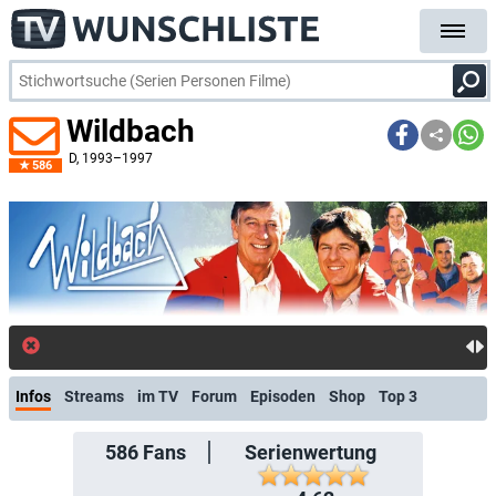
Wildbach
D
, 1993–1997
586
kostenlose E-Mail-Benachrichtigung b
Infos
Streams
im TV
Forum
Episoden
Shop
Top 3
586
Fans
Serienwertung