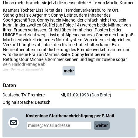
Umso mehr braucht sie jetzt die menschliche Hilfe von Martin Kramer.
Kramers Tochter Lissi leitet das Fremdenverkehrsbüro im Ort.
Ständig hat sie Ärger mit Conny Leitner, dem Inhaber des
Sportgeschäftes. Conny ist ein Macho, der einfach nicht treu sein
kann. In der zweiten Staffel (ab Folge 14) werden beide Männer von
ihren Frauen verlassen. Christl übernimmt einen Posten bei der
UNICEF und zieht weg. Lissi gibt Alpencasanova Conny den Laufpaß.
Martin entwickelt ein neues Notrufsystem. Von einem erfolgreichen
Verkauf hängt es ab, ob er den Kramerhof erhalten kann. Eva
Neureuther übernimmt die Leitung des Fremdenverkehrsamtes und
wird die neue Frau an Martins Seite. Conny lernt bei einer
Rettungstour Michaela Sommer kennen und legt ihr zuliebe sogar
sein Hallodri-Image ab.
aus: Der neue Serienguide
mehr
Daten
Deutsche TV-Premiere
Mi, 01.
09.1993
(
Das Erste
)
Originalsprache:
Deutsch
Kostenlose Startbenachrichtigung per E-Mail
weiter