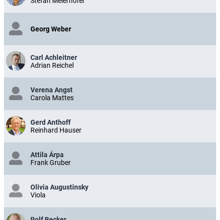
Stefan Meierhofer
Georg Weber
Carl Achleitner
Adrian Reichel
Verena Angst
Carola Mattes
Gerd Anthoff
Reinhard Hauser
Attila Árpa
Frank Gruber
Olivia Augustinsky
Viola
Rolf Becker