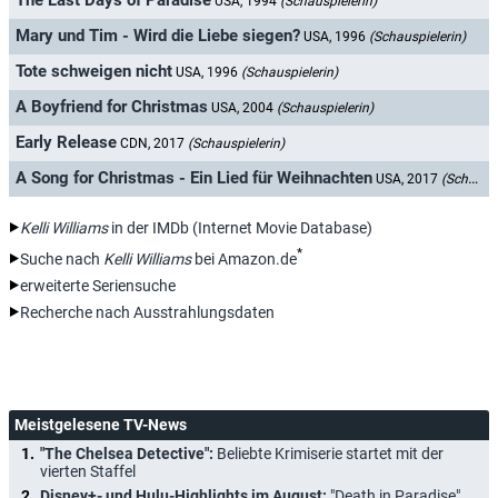
The Last Days of Paradise
USA, 1994
(Schauspielerin)
Mary und Tim - Wird die Liebe siegen?
USA, 1996
(Schauspielerin)
Tote schweigen nicht
USA, 1996
(Schauspielerin)
A Boyfriend for Christmas
USA, 2004
(Schauspielerin)
Early Release
CDN, 2017
(Schauspielerin)
A Song for Christmas - Ein Lied für Weihnachten
USA, 2017
(Schauspielerin)
Kelli Williams
in der IMDb (Internet Movie Database)
*
Suche nach
Kelli Williams
bei Amazon.de
erweiterte Seriensuche
Recherche nach Ausstrahlungsdaten
Meistgelesene TV-News
"The Chelsea Detective":
Beliebte Krimiserie startet mit der
vierten Staffel
Disney+- und Hulu-Highlights im August:
"Death in Paradise",