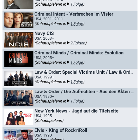
(Schauspielerin in
1 Folge
)
Criminal Intent - Verbrechen im Visier
USA, 2001–2011
(Schauspielerin in
1 Folge
)
Navy CIS
USA, 2003–
(Schauspielerin in
2 Folgen
)
Criminal Minds / Criminal Minds: Evolution
USA, 2005–
(Schauspielerin in
1 Folge
)
Law & Order: Special Victims Unit / Law & Order: New York
USA, 1999–
(Schauspielerin in
1 Folge
)
Law & Order / Die Aufrechten - Aus den Akten der Straße
USA, 1990–
(Schauspielerin in
1 Folge
)
New York News - Jagd auf die Titelseite
USA, 1995
(Schauspielerin)
Elvis - King of Rock'n'Roll
USA, 1990
(Schauspielerin)