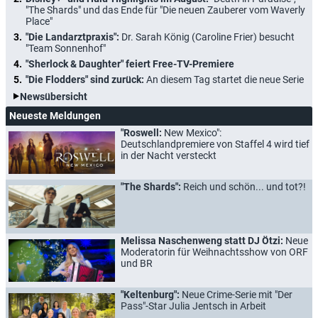
"The Shards" und das Ende für "Die neuen Zauberer vom Waverly
Place"
"Die Landarztpraxis":
Dr. Sarah König (Caroline Frier) besucht
"Team Sonnenhof"
"Sherlock & Daughter" feiert Free-TV-Premiere
"Die Flodders" sind zurück:
An diesem Tag startet die neue Serie
Newsübersicht
Neueste Meldungen
"Roswell:
New Mexico":
Deutschlandpremiere von Staffel 4 wird tief
in der Nacht versteckt
"The Shards":
Reich und schön... und tot?!
Melissa Naschenweng statt DJ Ötzi:
Neue
Moderatorin für Weihnachtsshow von ORF
und BR
"Keltenburg":
Neue Crime-Serie mit "Der
Pass"-Star Julia Jentsch in Arbeit