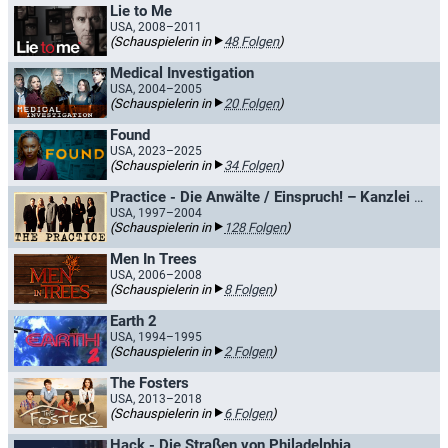
Lie to Me
USA, 2008–2011
(Schauspielerin in
48 Folgen
)
Medical Investigation
USA, 2004–2005
(Schauspielerin in
20 Folgen
)
Found
USA, 2023–2025
(Schauspielerin in
34 Folgen
)
Practice - Die Anwälte / Einspruch! – Kanzlei Donnell & Partner
USA, 1997–2004
(Schauspielerin in
128 Folgen
)
Men In Trees
USA, 2006–2008
(Schauspielerin in
8 Folgen
)
Earth 2
USA, 1994–1995
(Schauspielerin in
2 Folgen
)
The Fosters
USA, 2013–2018
(Schauspielerin in
6 Folgen
)
Hack - Die Straßen von Philadelphia