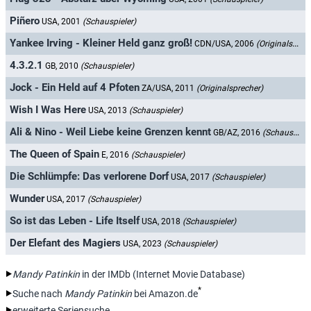
Piñero
USA, 2001
(Schauspieler)
Yankee Irving - Kleiner Held ganz groß!
CDN/USA, 2006
(Originalsprecher)
4.3.2.1
GB, 2010
(Schauspieler)
Jock - Ein Held auf 4 Pfoten
ZA/USA, 2011
(Originalsprecher)
Wish I Was Here
USA, 2013
(Schauspieler)
Ali & Nino - Weil Liebe keine Grenzen kennt
GB/AZ, 2016
(Schauspieler)
The Queen of Spain
E, 2016
(Schauspieler)
Die Schlümpfe: Das verlorene Dorf
USA, 2017
(Schauspieler)
Wunder
USA, 2017
(Schauspieler)
So ist das Leben - Life Itself
USA, 2018
(Schauspieler)
Der Elefant des Magiers
USA, 2023
(Schauspieler)
Mandy Patinkin
in der IMDb (Internet Movie Database)
*
Suche nach
Mandy Patinkin
bei Amazon.de
erweiterte Seriensuche