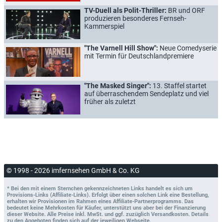
TV-Duell als Polit-Thriller:
BR und ORF
produzieren besonderes Fernseh-
Kammerspiel
"The Varnell Hill Show":
Neue Comedyserie
mit Termin für Deutschlandpremiere
"The Masked Singer":
13. Staffel startet
auf überraschendem Sendeplatz und viel
früher als zuletzt
© 1998 - 2026 imfernsehen GmbH & Co. KG
* Bei den mit einem Sternchen gekennzeichneten Links handelt es sich um
Provisions-Links (Affiliate-Links). Erfolgt über einen solchen Link eine Bestellung,
erhalten wir Provisionen im Rahmen eines Affiliate-Partnerprogramms. Das
bedeutet keine Mehrkosten für Käufer, unterstützt uns aber bei der Finanzierung
dieser Website. Alle Preise inkl. MwSt. und ggf. zuzüglich Versandkosten. Details
zu den Angeboten finden sich auf der jeweiligen Webseite.