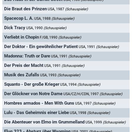
Die Braut des Prinzen
USA, 1987
(Schauspieler)
Spacecop L. A.
USA, 1988
(Schauspieler)
Dick Tracy
USA, 1990
(Schauspieler)
Verliebt in Chopin
F/GB, 1990
(Schauspieler)
Der Doktor - Ein gewöhnlicher Patient
USA, 1991
(Schauspieler)
Madonna: Truth or Dare
USA, 1991
(Schauspieler)
Der Preis der Macht
USA, 1991
(Schauspieler)
Musik des Zufalls
USA, 1993
(Schauspieler)
Squanto - Der große Krieger
USA, 1994
(Schauspieler)
Der Glöckner von Notre Dame
USA/CZ/H/CDN, 1997
(Schauspieler)
Hombres armados - Men With Guns
USA, 1997
(Schauspieler)
Lulu - Das Geheimnis einer Liebe
USA, 1998
(Schauspieler)
Die Abenteuer von Elmo im Grummelland
USA, 1999
(Schauspieler)
Flug 323 - Absturz über Wyoming
USA, 2001
(Schauspieler)