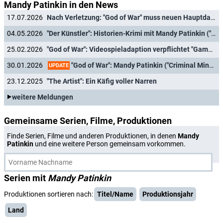
Mandy Patinkin in den News
17.07.2026
Nach Verletzung: "God of War" muss neuen Hauptdarsteller suchen, alles neu drehen
04.05.2026
"Der Künstler": Historien-Krimi mit Mandy Patinkin ("Homeland") und Zachary Quinto ("Heroes") jetzt auch in Deutschland
25.02.2026
"God of War": Videospieladaption verpflichtet "Game of Thrones"- und "Jurassic World"-Darsteller als Bösewicht
"God of War": Mandy Patinkin ("Criminal Minds"), Ólafur Darri Ólafsson ("Trapped ") und Max Parker ("Boots") in weiter
30.01.2026
UPDATE
23.12.2025
"The Artist": Ein Käfig voller Narren
weitere Meldungen
Gemeinsame Serien, Filme, Produktionen
Finde Serien, Filme und anderen Produktionen, in denen
Mandy
Patinkin
und eine weitere Person gemeinsam vorkommen.
Serien mit
Mandy Patinkin
Produktionen sortieren nach:
Titel/Name
Produktionsjahr
Land