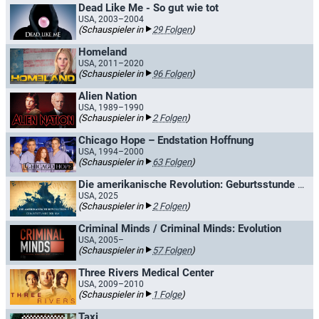
Dead Like Me - So gut wie tot
USA, 2003–2004
(Schauspieler in
29 Folgen
)
Homeland
USA, 2011–2020
(Schauspieler in
96 Folgen
)
Alien Nation
USA, 1989–1990
(Schauspieler in
2 Folgen
)
Chicago Hope – Endstation Hoffnung
USA, 1994–2000
(Schauspieler in
63 Folgen
)
Die amerikanische Revolution: Geburtsstunde der USA
USA, 2025
(Schauspieler in
2 Folgen
)
Criminal Minds / Criminal Minds: Evolution
USA, 2005–
(Schauspieler in
57 Folgen
)
Three Rivers Medical Center
USA, 2009–2010
(Schauspieler in
1 Folge
)
Taxi