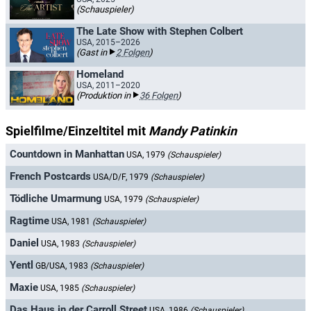
(Schauspieler)
The Late Show with Stephen Colbert
USA, 2015–2026
(Gast in
2 Folgen
)
Homeland
USA, 2011–2020
(Produktion in
36 Folgen
)
Spielfilme/Einzeltitel mit
Mandy Patinkin
Countdown in Manhattan
USA, 1979
(Schauspieler)
French Postcards
USA/D/F, 1979
(Schauspieler)
Tödliche Umarmung
USA, 1979
(Schauspieler)
Ragtime
USA, 1981
(Schauspieler)
Daniel
USA, 1983
(Schauspieler)
Yentl
GB/USA, 1983
(Schauspieler)
Maxie
USA, 1985
(Schauspieler)
Das Haus in der Carroll Street
USA, 1986
(Schauspieler)