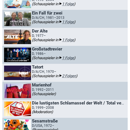
(Schauspieler in
1 Folge
)
Ein Fall für zwei
D/A/CH, 1981–2013
(Schauspieler in
1 Folge
)
Der Alte
D, 1977–
(Schauspieler in
1 Folge
)
Großstadtrevier
D, 1986–
(Schauspieler in
1 Folge
)
Tatort
D/A/CH, 1970–
(Schauspieler in
2 Folgen
)
Marienhof
D, 1992–2011
(Schauspieler)
Die lustigsten Schlamassel der Welt / Total verrückt!
D, 1999–2008
(Moderation)
Sesamstraße
D/USA, 1972–
(Puppenspieler)