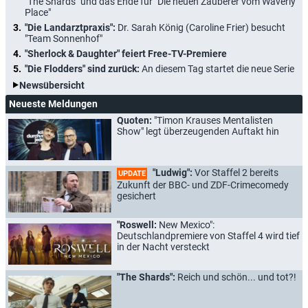
"The Shards" und das Ende für "Die neuen Zauberer vom Waverly
Place"
"Die Landarztpraxis":
Dr. Sarah König (Caroline Frier) besucht
"Team Sonnenhof"
"Sherlock & Daughter" feiert Free-TV-Premiere
"Die Flodders" sind zurück:
An diesem Tag startet die neue Serie
Newsübersicht
Neueste Meldungen
Quoten:
"Timon Krauses Mentalisten
Show" legt überzeugenden Auftakt hin
"Ludwig":
Vor Staffel 2 bereits
UPDATE
Zukunft der BBC- und ZDF-Crimecomedy
gesichert
"Roswell:
New Mexico":
Deutschlandpremiere von Staffel 4 wird tief
in der Nacht versteckt
"The Shards":
Reich und schön... und tot?!