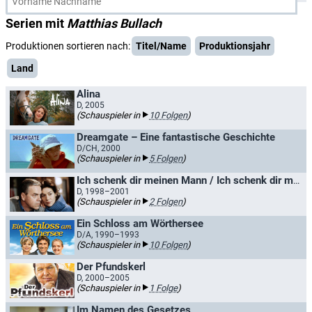
Serien mit
Matthias Bullach
Produktionen sortieren nach:
Titel/Name
Produktionsjahr
Land
Alina
D, 2005
(Schauspieler in
10 Folgen
)
Dreamgate – Eine fantastische Geschichte
D/CH, 2000
(Schauspieler in
5 Folgen
)
Ich schenk dir meinen Mann / Ich schenk dir meinen Mann 2
D, 1998–2001
(Schauspieler in
2 Folgen
)
Ein Schloss am Wörthersee
D/A, 1990–1993
(Schauspieler in
10 Folgen
)
Der Pfundskerl
D, 2000–2005
(Schauspieler in
1 Folge
)
Im Namen des Gesetzes