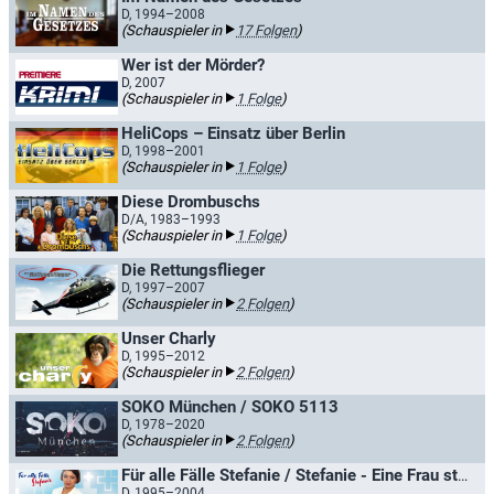
D, 1994–2008
(Schauspieler in
17 Folgen
)
Wer ist der Mörder?
D, 2007
(Schauspieler in
1 Folge
)
HeliCops – Einsatz über Berlin
D, 1998–2001
(Schauspieler in
1 Folge
)
Diese Drombuschs
D/A, 1983–1993
(Schauspieler in
1 Folge
)
Die Rettungsflieger
D, 1997–2007
(Schauspieler in
2 Folgen
)
Unser Charly
D, 1995–2012
(Schauspieler in
2 Folgen
)
SOKO München / SOKO 5113
D, 1978–2020
(Schauspieler in
2 Folgen
)
Für alle Fälle Stefanie / Stefanie - Eine Frau startet durch
D, 1995–2004