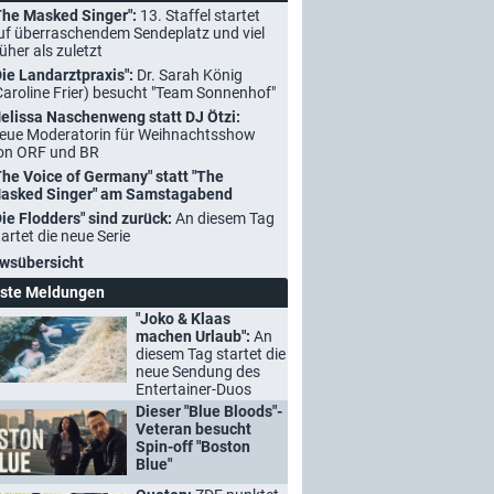
The Masked Singer":
13. Staffel startet
uf überraschendem Sendeplatz und viel
rüher als zuletzt
Die Landarztpraxis":
Dr. Sarah König
Caroline Frier) besucht "Team Sonnenhof"
elissa Naschenweng statt DJ Ötzi:
eue Moderatorin für Weihnachtsshow
on ORF und BR
The Voice of Germany" statt "The
asked Singer" am Samstagabend
Die Flodders" sind zurück:
An diesem Tag
tartet die neue Serie
wsübersicht
ste Meldungen
"Joko & Klaas
machen Urlaub":
An
diesem Tag startet die
neue Sendung des
Entertainer-Duos
Dieser "Blue Bloods"-
Veteran besucht
Spin-off "Boston
Blue"