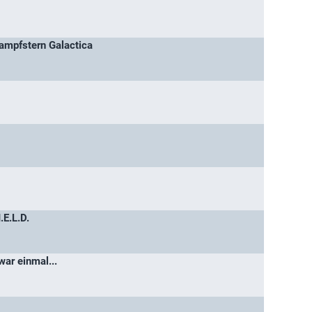
Kampfstern Galactica
.E.L.D.
ar einmal...