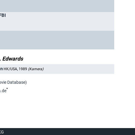
FBI
. Edwards
in
HK/USA, 1989
(Kamera)
ovie Database)
*
.de
KG