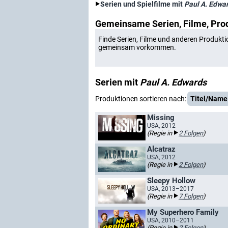
Serien und Spielfilme mit
Paul A. Edwa
Gemeinsame Serien, Filme, Pro
Finde Serien, Filme und anderen Produkti
gemeinsam vorkommen.
Serien mit
Paul A. Edwards
Produktionen sortieren nach:
Titel/Name
Missing
USA, 2012
(Regie in
2 Folgen
)
Alcatraz
USA, 2012
(Regie in
2 Folgen
)
Sleepy Hollow
USA, 2013–2017
(Regie in
7 Folgen
)
My Superhero Family
USA, 2010–2011
(Regie in
2 Folgen
)