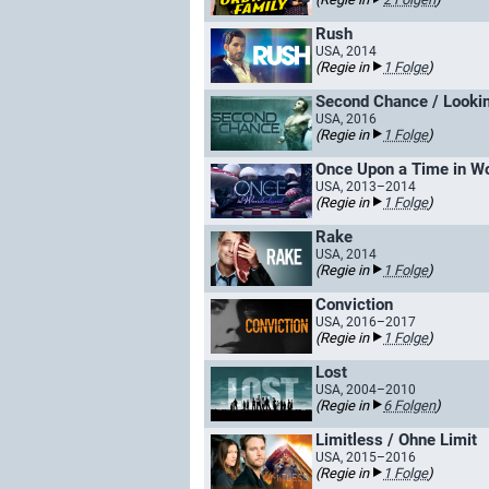
Rush
USA, 2014
(Regie in
1 Folge
)
Second Chance / Looki
USA, 2016
(Regie in
1 Folge
)
Once Upon a Time in W
USA, 2013–2014
(Regie in
1 Folge
)
Rake
USA, 2014
(Regie in
1 Folge
)
Conviction
USA, 2016–2017
(Regie in
1 Folge
)
Lost
USA, 2004–2010
(Regie in
6 Folgen
)
Limitless / Ohne Limit
USA, 2015–2016
(Regie in
1 Folge
)