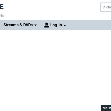
tal
Streams & DVDs
Log-In
Meis