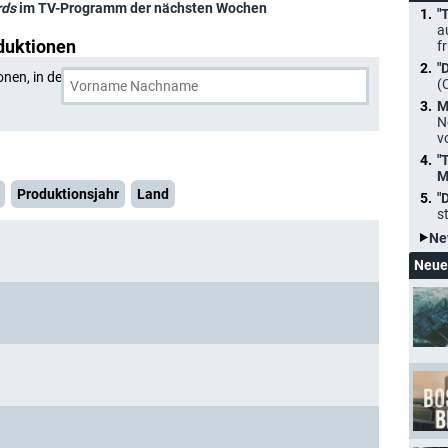
rds
im TV-Programm der nächsten Wochen
"
a
duktionen
f
"
onen, in denen
Paul A. Edwards
und eine weitere Person
(
M
N
v
"
M
Produktionsjahr
Land
"
s
Ne
Neue