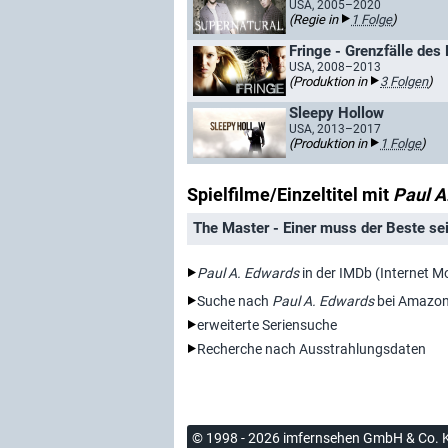
USA, 2005–2020
(Regie in
1 Folge
)
Fringe - Grenzfälle des 
USA, 2008–2013
(Produktion in
3 Folgen
)
Sleepy Hollow
USA, 2013–2017
(Produktion in
1 Folge
)
Spielfilme/Einzeltitel mit
Paul A
The Master - Einer muss der Beste se
Paul A. Edwards
in der IMDb (Internet M
Suche nach
Paul A. Edwards
bei Amazon
erweiterte Seriensuche
Recherche nach Ausstrahlungsdaten
© 1998 - 2026 imfernsehen GmbH & Co. 