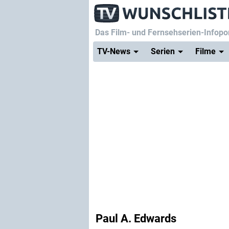
Das Film- und Fernsehserien-Infopor
TV-News
Serien
Filme
Paul A. Edwards