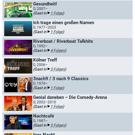
Gesundheit!
D, 2007–
(Gast in
1 Folge
)
Ich trage einen großen Namen
D, 1977–2023
(Gast in
1 Folge
)
Riverboat / Riverboat Talkhits
D, 1992–
(Gast in
4 Folgen
)
Kölner Treff
D, 2006–
(Gast in
3 Folgen
)
3nach9 / 3 nach 9 Classics
D, 1974–
(Gast in
1 Folge
)
Genial daneben – Die Comedy-Arena
D, 2002–2010
(Gast in
1 Folge
)
Nachtcafé
D, 1987–
(Gast in
3 Folgen
)
Inas Nacht