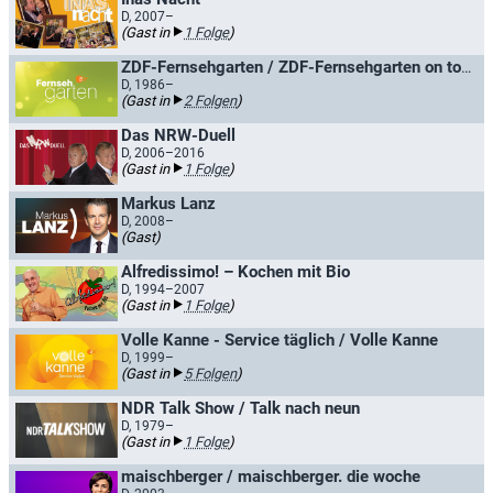
D, 2007–
(Gast in
1 Folge
)
ZDF-Fernsehgarten / ZDF-Fernsehgarten on tour
D, 1986–
(Gast in
2 Folgen
)
Das NRW-Duell
D, 2006–2016
(Gast in
1 Folge
)
Markus Lanz
D, 2008–
(Gast)
Alfredissimo! – Kochen mit Bio
D, 1994–2007
(Gast in
1 Folge
)
Volle Kanne - Service täglich / Volle Kanne
D, 1999–
(Gast in
5 Folgen
)
NDR Talk Show / Talk nach neun
D, 1979–
(Gast in
1 Folge
)
maischberger / maischberger. die woche