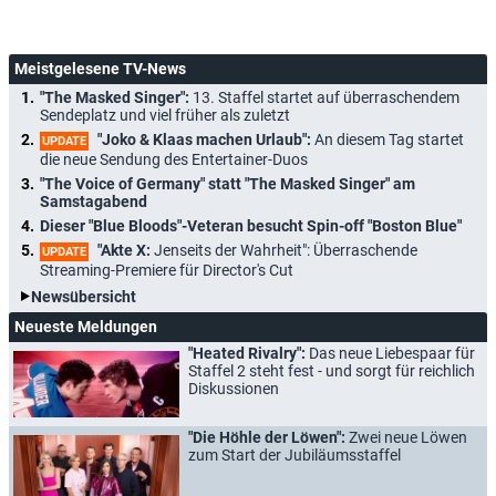
Meistgelesene TV-News
"The Masked Singer":
13. Staffel startet auf überraschendem
Sendeplatz und viel früher als zuletzt
"Joko & Klaas machen Urlaub":
An diesem Tag startet
UPDATE
die neue Sendung des Entertainer-Duos
"The Voice of Germany" statt "The Masked Singer" am
Samstagabend
Dieser "Blue Bloods"-Veteran besucht Spin-off "Boston Blue"
"Akte X:
Jenseits der Wahrheit": Überraschende
UPDATE
Streaming-Premiere für Director's Cut
Newsübersicht
Neueste Meldungen
"Heated Rivalry":
Das neue Liebespaar für
Staffel 2 steht fest - und sorgt für reichlich
Diskussionen
"Die Höhle der Löwen":
Zwei neue Löwen
zum Start der Jubiläumsstaffel