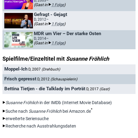
D, 2003–
(Gast in
1 Folge
)
Gefragt - Gejagt
D, 2012–
(Gast in
1 Folge
)
MDR um Vier – Der starke Osten
D, 2014–
(Gast in
1 Folge
)
Spielfilme/Einzeltitel mit
Susanne Fröhlich
Moppel-Ich
D, 2007
(Drehbuch)
Frisch gepresst
D, 2012
(Schauspielerin)
Bettina Tietjen - die Talklady im Porträt
D, 2017
(Gast)
Susanne Fröhlich
in der IMDb (Internet Movie Database)
*
Suche nach
Susanne Fröhlich
bei Amazon.de
erweiterte Seriensuche
Recherche nach Ausstrahlungsdaten