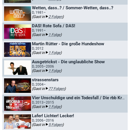
Wetten, dass..? / Sommer-Wetten, dass..?
D, 1981–
(Gast in
2 Folgen
)
DAS! Rote Sofa / DAS!
D, 1991–
(Gast in
1 Folge
)
Martin Rütter - Die große Hundeshow
D, 2012
(Gast in
1 Folge
)
Ausgetrickst - Die unglaubliche Show
D, 2005–2006
(Gast in
1 Folge
)
strassenstars
D, 2004–
(Gast in
77 Folgen
)
Vier Unschuldige und ein Todesfall / Die rbb Krimi-Show
D, 2013–2015
(Gast in
1 Folge
)
Lafer! Lichter! Lecker!
D, 2006–2016
(Gast in
5 Folgen
)