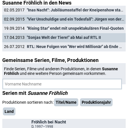
Susanne Fröhlich in den News
02.05.2017
"Inas Nacht": Jubiläumsstaffel der Kneipenshow startet Mitte Juni
02.09.2015
"Vier Unschuldige und ein Todesfall": Jürgen von der Lippe übernimmt Moderation der Krimi-Show
19.09.2014
"Rising Star" endet mit unspektakulären Final-Quoten
17.04.2013
"Sonjas Welt der Tiere!" ab Mai auf RTL II
26.07.2012
RTL: Neue Folgen von "Wer wird Millionär" ab Ende August
Gemeinsame Serien, Filme, Produktionen
Finde Serien, Filme und anderen Produktionen, in denen
Susanne
Fröhlich
und eine weitere Person gemeinsam vorkommen.
Serien mit
Susanne Fröhlich
Produktionen sortieren nach:
Titel/Name
Produktionsjahr
Land
Fröhlich bei Nacht
D, 1997–1998