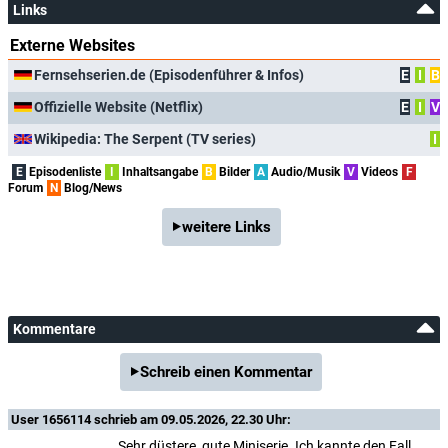
Links
Externe Websites
Fernsehserien.de (Episodenführer & Infos)
E
I
B
Offizielle Website (Netflix)
E
I
V
Wikipedia: The Serpent (TV series)
I
E
Episodenliste
I
Inhaltsangabe
B
Bilder
A
Audio/Musik
V
Videos
F
Forum
N
Blog/News
weitere Links
Kommentare
Schreib einen Kommentar
User 1656114
schrieb am 09.05.2026, 22.30 Uhr:
Sehr düstere, gute Miniserie. Ich kannte den Fall