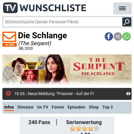
Die Schlange
(The Serpent)
240
GB
, 2020
18.06.: Neue Meldung: "Prisoner - Auf der Flucht": Britischer Acti
Infos
Streams
im TV
Forum
Episoden
Shop
Top 3
240
Fans
Serienwertung