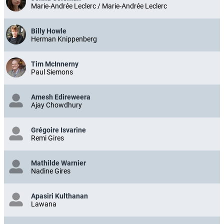
Marie-Andrée Leclerc / Marie-Andrée Leclerc
Billy Howle
Herman Knippenberg
Tim McInnerny
Paul Siemons
Amesh Edireweera
Ajay Chowdhury
Grégoire Isvarine
Remi Gires
Mathilde Warnier
Nadine Gires
Apasiri Kulthanan
Lawana