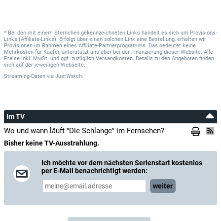
* Bei den mit einem Sternchen gekennzeichneten Links handelt es sich um Provisions-
Links (Affiliate-Links). Erfolgt über einen solchen Link eine Bestellung, erhalten wir
Provisionen im Rahmen eines Affiliate-Partnerprogramms. Das bedeutet keine
Mehrkosten für Käufer, unterstützt uns aber bei der Finanzierung dieser Website. Alle
Preise inkl. MwSt. und ggf. zuzüglich Versandkosten. Details zu den Angeboten finden
sich auf der jeweiligen Webseite.
Streaming-Daten
via
JustWatch.
Im TV
Wo und wann läuft "Die Schlange" im Fernsehen?
Bisher keine TV-Ausstrahlung.
Ich möchte vor dem nächsten Serienstart kostenlos
per E-Mail benachrichtigt werden:
weiter