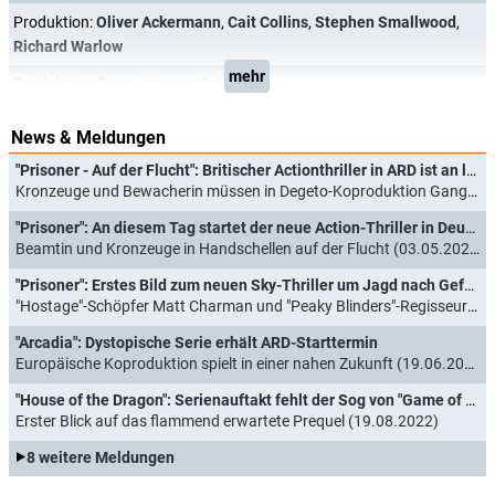
Produktion:
Oliver Ackermann
,
Cait Collins
,
Stephen Smallwood
,
Richard Warlow
mehr
Produktionsfirma:
Mammoth Screen
News & Meldungen
"Prisoner - Auf der Flucht": Britischer Actionthriller in ARD ist an löchriges Drehbuch gekettet
Kronzeuge und Bewacherin müssen in Degeto-Koproduktion Gangstersyndikat entkommen und rechtzeitig vor Gericht erscheinen (18.06.2026)
"Prisoner": An diesem Tag startet der neue Action-Thriller in Deutschland
Beamtin und Kronzeuge in Handschellen auf der Flucht (03.05.2026)
"Prisoner": Erstes Bild zum neuen Sky-Thriller um Jagd nach Gefangenem enthüllt
"Hostage"-Schöpfer Matt Charman und "Peaky Blinders"-Regisseur Otto Bathurst mit kreativer Kontrolle (28.11.2025)
"Arcadia": Dystopische Serie erhält ARD-Starttermin
Europäische Koproduktion spielt in einer nahen Zukunft (19.06.2023)
"House of the Dragon": Serienauftakt fehlt der Sog von "Game of Thrones"
Erster Blick auf das flammend erwartete Prequel (19.08.2022)
8 weitere Meldungen