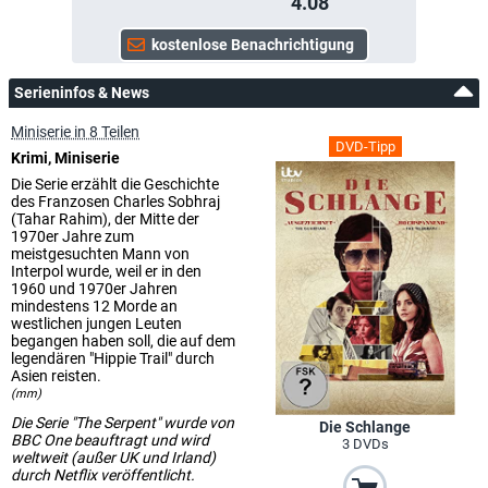
4.08
Serieninfos & News
Miniserie in 8 Teilen
DVD-Tipp
Krimi, Miniserie
Die Serie erzählt die Geschichte
des Franzosen Charles Sobhraj
(Tahar Rahim), der Mitte der
1970er Jahre zum
meistgesuchten Mann von
Interpol wurde, weil er in den
1960 und 1970er Jahren
mindestens 12 Morde an
westlichen jungen Leuten
begangen haben soll, die auf dem
legendären "Hippie Trail" durch
Asien reisten.
(mm)
Die Serie "The Serpent" wurde von
Die Schlange
BBC One beauftragt und wird
3 DVDs
weltweit (außer UK und Irland)
durch Netflix veröffentlicht.