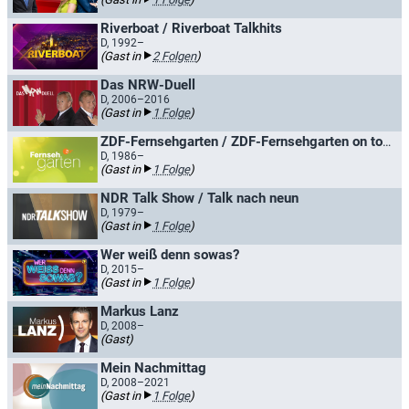
Riverboat / Riverboat Talkhits
D, 1992–
(Gast in
2 Folgen
)
Das NRW-Duell
D, 2006–2016
(Gast in
1 Folge
)
ZDF-Fernsehgarten / ZDF-Fernsehgarten on tour
D, 1986–
(Gast in
1 Folge
)
NDR Talk Show / Talk nach neun
D, 1979–
(Gast in
1 Folge
)
Wer weiß denn sowas?
D, 2015–
(Gast in
1 Folge
)
Markus Lanz
D, 2008–
(Gast)
Mein Nachmittag
D, 2008–2021
(Gast in
1 Folge
)