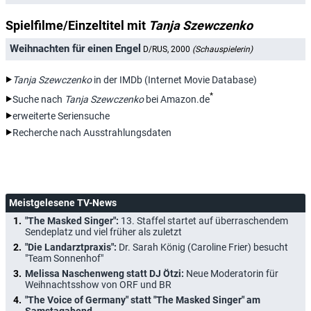
Spielfilme/Einzeltitel mit
Tanja Szewczenko
Weihnachten für einen Engel
D/RUS, 2000
(Schauspielerin)
Tanja Szewczenko
in der IMDb (Internet Movie Database)
*
Suche nach
Tanja Szewczenko
bei Amazon.de
erweiterte Seriensuche
Recherche nach Ausstrahlungsdaten
Meistgelesene TV-News
"The Masked Singer":
13. Staffel startet auf überraschendem
Sendeplatz und viel früher als zuletzt
"Die Landarztpraxis":
Dr. Sarah König (Caroline Frier) besucht
"Team Sonnenhof"
Melissa Naschenweng statt DJ Ötzi:
Neue Moderatorin für
Weihnachtsshow von ORF und BR
"The Voice of Germany" statt "The Masked Singer" am
Samstagabend