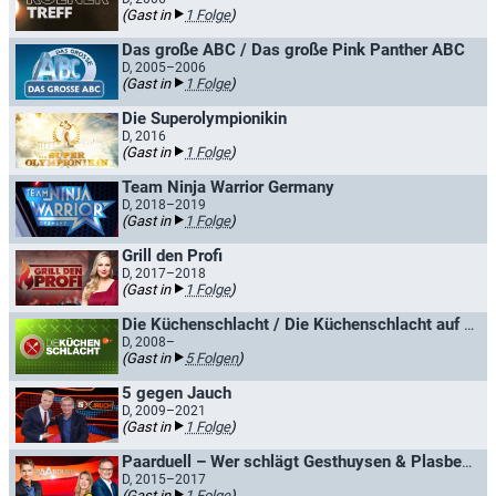
(Gast in
1 Folge
)
Das große ABC / Das große Pink Panther ABC
D, 2005–2006
(Gast in
1 Folge
)
Die Superolympionikin
D, 2016
(Gast in
1 Folge
)
Team Ninja Warrior Germany
D, 2018–2019
(Gast in
1 Folge
)
Grill den Profi
D, 2017–2018
(Gast in
1 Folge
)
Die Küchenschlacht / Die Küchenschlacht auf hoher See
D, 2008–
(Gast in
5 Folgen
)
5 gegen Jauch
D, 2009–2021
(Gast in
1 Folge
)
Paarduell – Wer schlägt Gesthuysen & Plasberg? / Das Paar-Duell
D, 2015–2017
(Gast in
1 Folge
)