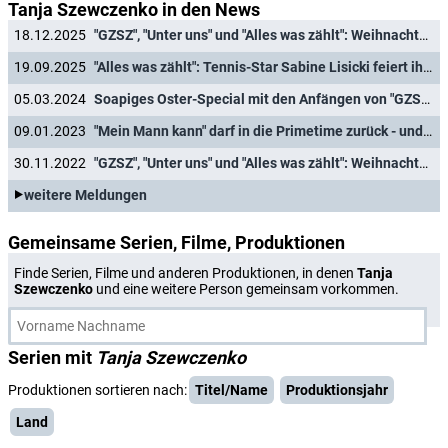
Tanja Szewczenko in den News
18.12.2025
"GZSZ", "Unter uns" und "Alles was zählt": Weihnachts-Marathons der RTL-Soaps
19.09.2025
"Alles was zählt": Tennis-Star Sabine Lisicki feiert ihr Schauspieldebüt
05.03.2024
Soapiges Oster-Special mit den Anfängen von "GZSZ" und "Unter uns"
09.01.2023
"Mein Mann kann" darf in die Primetime zurück - und wechselt den Sendetag
30.11.2022
"GZSZ", "Unter uns" und "Alles was zählt": Weihnachtsfolgen-Marathons der RTL-Soaps
weitere Meldungen
Gemeinsame Serien, Filme, Produktionen
Finde Serien, Filme und anderen Produktionen, in denen
Tanja
Szewczenko
und eine weitere Person gemeinsam vorkommen.
Serien mit
Tanja Szewczenko
Produktionen sortieren nach:
Titel/Name
Produktionsjahr
Land