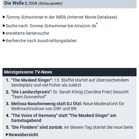
Die Welle
D, 2008
(Schauspieler)
Tommy Schwimmer
in der IMDb (Internet Movie Database)
*
Suche nach
Tommy Schwimmer
bei Amazon.de
erweiterte Seriensuche
Recherche nach Ausstrahlungsdaten
Meistgelesene TV-News
"The Masked Singer":
13. Staffel startet auf überraschendem
Sendeplatz und viel früher als zuletzt
"Die Landarztpraxis":
Dr. Sarah König (Caroline Frier) besucht
"Team Sonnenhof"
Melissa Naschenweng statt DJ Ötzi:
Neue Moderatorin für
Weihnachtsshow von ORF und BR
"The Voice of Germany" statt "The Masked Singer" am
Samstagabend
"Die Flodders" sind zurück:
An diesem Tag startet die neue Serie
Newsübersicht