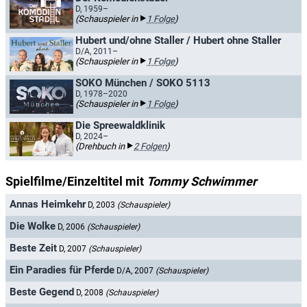
D, 1959–
(Schauspieler in
1 Folge
)
Hubert und/ohne Staller / Hubert ohne Staller
D/A, 2011–
(Schauspieler in
1 Folge
)
SOKO München / SOKO 5113
D, 1978–2020
(Schauspieler in
1 Folge
)
Die Spreewaldklinik
D, 2024–
(Drehbuch in
2 Folgen
)
Spielfilme/Einzeltitel mit
Tommy Schwimmer
Annas Heimkehr
D, 2003
(Schauspieler)
Die Wolke
D, 2006
(Schauspieler)
Beste Zeit
D, 2007
(Schauspieler)
Ein Paradies für Pferde
D/A, 2007
(Schauspieler)
Beste Gegend
D, 2008
(Schauspieler)