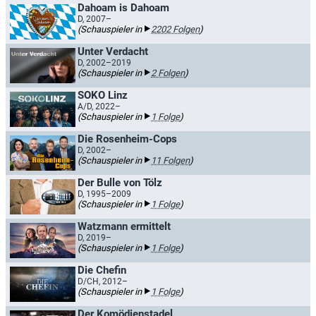
Dahoam is Dahoam
D, 2007–
(Schauspieler in
2202 Folgen
)
Unter Verdacht
D, 2002–2019
(Schauspieler in
2 Folgen
)
SOKO Linz
A/D, 2022–
(Schauspieler in
1 Folge
)
Die Rosenheim-Cops
D, 2002–
(Schauspieler in
11 Folgen
)
Der Bulle von Tölz
D, 1995–2009
(Schauspieler in
1 Folge
)
Watzmann ermittelt
D, 2019–
(Schauspieler in
1 Folge
)
Die Chefin
D/CH, 2012–
(Schauspieler in
1 Folge
)
Der Komödienstadel