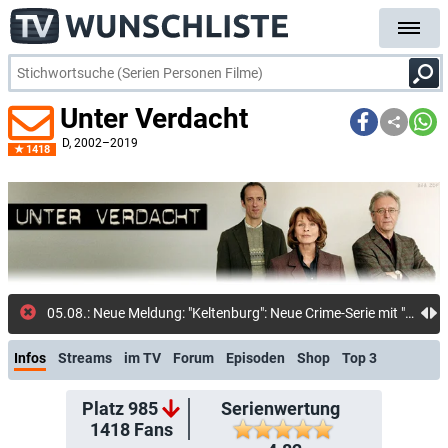
Unter Verdacht
D
, 2002–2019
1418
05.08.: Neue Meldung: "Keltenburg": Neue Crime-Serie mit "Der Pass"-Star Julia Jentsch in Arbeit: Drehstart für sechsteilige SWR-Krimiserie mit Mai Duong Kieu ("In aller Freundschaft")
Infos
Streams
im TV
Forum
Episoden
Shop
Top 3
Platz 985
Serienwertung
1418
Fans