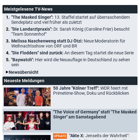
Meistgelesene TV-News
"The Masked Singer":
13. Staffel startet auf überraschendem
Sendeplatz und viel früher als zuletzt
"Die Landarztpraxis":
Dr. Sarah König (Caroline Frier) besucht
"Team Sonnenhof"
Melissa Naschenweng statt DJ Ötzi:
Neue Moderatorin für
Weihnachtsshow von ORF und BR
"Die Flodders" sind zurück:
An diesem Tag startet die neue Serie
"Baywatch":
Hier wird die Neuauflage in Deutschland zu sehen
sein
Newsübersicht
Neueste Meldungen
50 Jahre "Kölner Treff":
WDR feiert mit
Primetime-Show, Doku und Rückblicken
"The Voice of Germany" statt "The Masked
Singer" am Samstagabend
"Akte X:
Jenseits der Wahrheit":
UPDATE