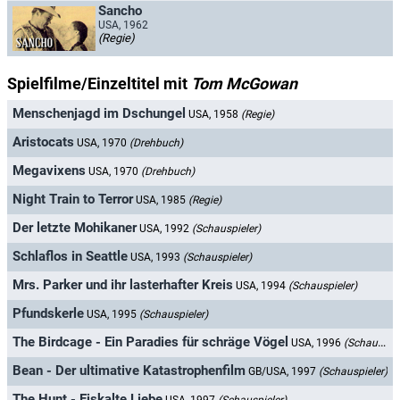
Sancho
USA, 1962
(Regie)
Spielfilme/Einzeltitel mit
Tom McGowan
Menschenjagd im Dschungel
USA, 1958
(Regie)
Aristocats
USA, 1970
(Drehbuch)
Megavixens
USA, 1970
(Drehbuch)
Night Train to Terror
USA, 1985
(Regie)
Der letzte Mohikaner
USA, 1992
(Schauspieler)
Schlaflos in Seattle
USA, 1993
(Schauspieler)
Mrs. Parker und ihr lasterhafter Kreis
USA, 1994
(Schauspieler)
Pfundskerle
USA, 1995
(Schauspieler)
The Birdcage - Ein Paradies für schräge Vögel
USA, 1996
(Schauspieler)
Bean - Der ultimative Katastrophenfilm
GB/USA, 1997
(Schauspieler)
The Hunt - Eiskalte Liebe