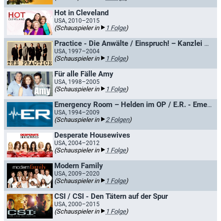
Hot in Cleveland
USA, 2010–2015
(Schauspieler in
1 Folge
)
Practice - Die Anwälte / Einspruch! – Kanzlei Donnell & Partner
USA, 1997–2004
(Schauspieler in
1 Folge
)
Für alle Fälle Amy
USA, 1998–2005
(Schauspieler in
1 Folge
)
Emergency Room – Helden im OP / E.R. - Emergency Room
USA, 1994–2009
(Schauspieler in
2 Folgen
)
Desperate Housewives
USA, 2004–2012
(Schauspieler in
1 Folge
)
Modern Family
USA, 2009–2020
(Schauspieler in
1 Folge
)
CSI / CSI - Den Tätern auf der Spur
USA, 2000–2015
(Schauspieler in
1 Folge
)