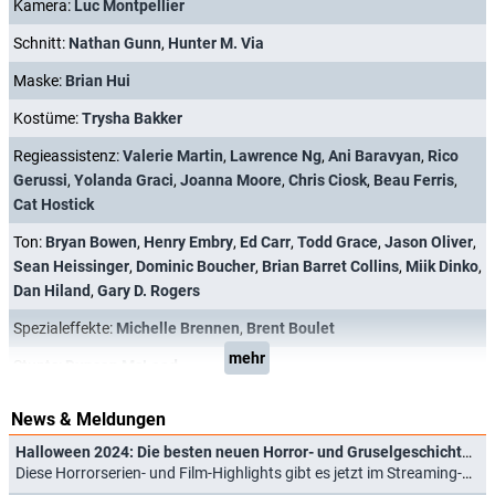
Kamera:
Luc Montpellier
Schnitt:
Nathan Gunn
,
Hunter M. Via
Maske:
Brian Hui
Kostüme:
Trysha Bakker
Regieassistenz:
Valerie Martin
,
Lawrence Ng
,
Ani Baravyan
,
Rico
Gerussi
,
Yolanda Graci
,
Joanna Moore
,
Chris Ciosk
,
Beau Ferris
,
Cat Hostick
Ton:
Bryan Bowen
,
Henry Embry
,
Ed Carr
,
Todd Grace
,
Jason Oliver
,
Sean Heissinger
,
Dominic Boucher
,
Brian Barret Collins
,
Miik Dinko
,
Dan Hiland
,
Gary D. Rogers
Spezialeffekte:
Michelle Brennen
,
Brent Boulet
mehr
Stunts:
Duncan McLeod
News & Meldungen
Halloween 2024: Die besten neuen Horror- und Gruselgeschichten bei Netflix & Co.
Diese Horrorserien- und Film-Highlights gibt es jetzt im Streaming-Angebot (30.10.2024)