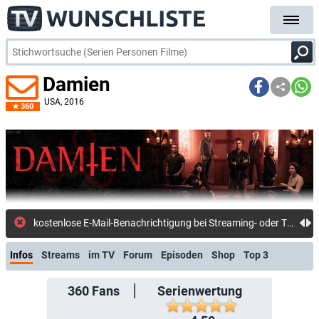
Damien
USA
, 2016
360
k
Infos
Streams
im TV
Forum
Episoden
Shop
Top 3
360
Fans
Serienwertung