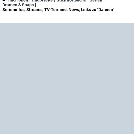
nach oben
Hauptseite
Stichwortsuche
Serien
Dramen & Soaps
Serieninfos, Streams, TV-Termine, News, Links zu "Damien"