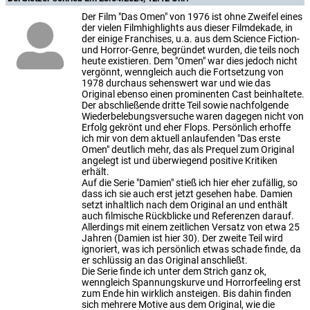
Der Film "Das Omen" von 1976 ist ohne Zweifel eines
der vielen Filmhighlights aus dieser Filmdekade, in
der einige Franchises, u.a. aus dem Science Fiction-
und Horror-Genre, begründet wurden, die teils noch
heute existieren. Dem "Omen" war dies jedoch nicht
vergönnt, wenngleich auch die Fortsetzung von
1978 durchaus sehenswert war und wie das
Original ebenso einen prominenten Cast beinhaltete.
Der abschließende dritte Teil sowie nachfolgende
Wiederbelebungsversuche waren dagegen nicht von
Erfolg gekrönt und eher Flops. Persönlich erhoffe
ich mir von dem aktuell anlaufenden "Das erste
Omen" deutlich mehr, das als Prequel zum Original
angelegt ist und überwiegend positive Kritiken
erhält.
Auf die Serie "Damien" stieß ich hier eher zufällig, so
dass ich sie auch erst jetzt gesehen habe. Damien
setzt inhaltlich nach dem Original an und enthält
auch filmische Rückblicke und Referenzen darauf.
Allerdings mit einem zeitlichen Versatz von etwa 25
Jahren (Damien ist hier 30). Der zweite Teil wird
ignoriert, was ich persönlich etwas schade finde, da
er schlüssig an das Original anschließt.
Die Serie finde ich unter dem Strich ganz ok,
wenngleich Spannungskurve und Horrorfeeling erst
zum Ende hin wirklich ansteigen. Bis dahin finden
sich mehrere Motive aus dem Original, wie die