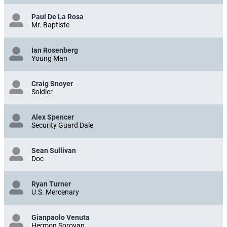
Paul De La Rosa
Mr. Baptiste
Ian Rosenberg
Young Man
Craig Snoyer
Soldier
Alex Spencer
Security Guard Dale
Sean Sullivan
Doc
Ryan Turner
U.S. Mercenary
Gianpaolo Venuta
Hermon Soroyan