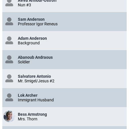
Aviva Armour-Ostroff
Nun #3
Sam Anderson
Professor Igor Reneus
Adam Anderson
Background
Abanoub Andraous
Soldier
Salvatore Antonio
Mr. Smigel/Jesus #2
Lok Archer
Immigrant Husband
Bess Armstrong
Mrs. Thorn