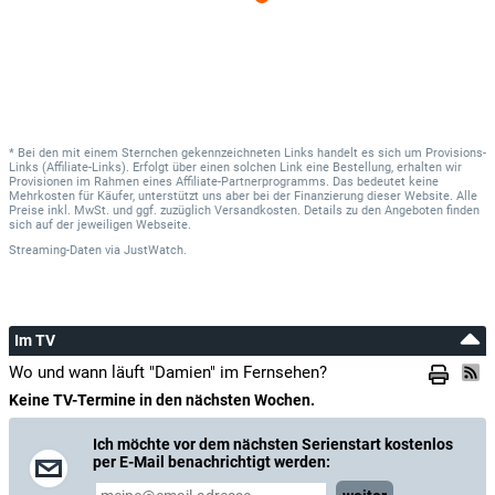
* Bei den mit einem Sternchen gekennzeichneten Links handelt es sich um Provisions-
Links (Affiliate-Links). Erfolgt über einen solchen Link eine Bestellung, erhalten wir
Provisionen im Rahmen eines Affiliate-Partnerprogramms. Das bedeutet keine
Mehrkosten für Käufer, unterstützt uns aber bei der Finanzierung dieser Website. Alle
Preise inkl. MwSt. und ggf. zuzüglich Versandkosten. Details zu den Angeboten finden
sich auf der jeweiligen Webseite.
Streaming-Daten
via
JustWatch.
Im TV
Wo und wann läuft "Damien" im Fernsehen?
Keine TV-Termine in den nächsten Wochen.
Ich möchte vor dem nächsten Serienstart kostenlos
per E-Mail benachrichtigt werden: