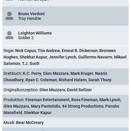
Bruno Verdoni
Troy Hendrie
Leighton Williams
Soldier 2
Regie:
Nick Copus
,
Tim Andrew
,
Ernest R. Dickerson
,
Bronwen
Hughes
,
Shekhar Kapur
,
Jennifer Lynch
,
Guillermo Navarro
,
Mikael
Salomon
,
T.J. Scott
Drehbuch:
K.C. Perry
,
Glen Mazzara
,
Mark Kruger
,
Nazrin
Choudhury
,
Ryan C. Coleman
,
Richard Hatem
,
Sarah Thorp
Originalkonzeption:
Glen Mazzara
,
David Seltzer
Produktion:
Fineman Entertainment
,
Ross Fineman
,
Mark Lynch
,
Glen Mazzara
,
Mary Pantelidis
,
44 Strong Productions
,
Pancho
Mansfield
,
Shekhar Kapur
Musik:
Bear McCreary