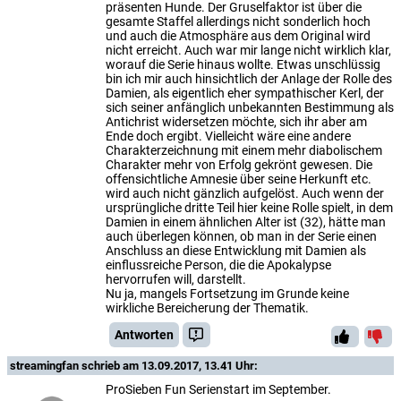
präsenten Hunde. Der Gruselfaktor ist über die
gesamte Staffel allerdings nicht sonderlich hoch
und auch die Atmosphäre aus dem Original wird
nicht erreicht. Auch war mir lange nicht wirklich klar,
worauf die Serie hinaus wollte. Etwas unschlüssig
bin ich mir auch hinsichtlich der Anlage der Rolle des
Damien, als eigentlich eher sympathischer Kerl, der
sich seiner anfänglich unbekannten Bestimmung als
Antichrist widersetzen möchte, sich ihr aber am
Ende doch ergibt. Vielleicht wäre eine andere
Charakterzeichnung mit einem mehr diabolischem
Charakter mehr von Erfolg gekrönt gewesen. Die
offensichtliche Amnesie über seine Herkunft etc.
wird auch nicht gänzlich aufgelöst. Auch wenn der
ursprüngliche dritte Teil hier keine Rolle spielt, in dem
Damien in einem ähnlichen Alter ist (32), hätte man
auch überlegen können, ob man in der Serie einen
Anschluss an diese Entwicklung mit Damien als
einflussreiche Person, die die Apokalypse
hervorrufen will, darstellt.
Nu ja, mangels Fortsetzung im Grunde keine
wirkliche Bereicherung der Thematik.
Antworten
streamingfan
schrieb am 13.09.2017, 13.41 Uhr:
ProSieben Fun Serienstart im September.