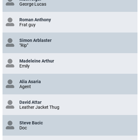
George Lucas
Roman Anthony
Frat guy
Simon Arblaster
"Rip"
Madeleine Arthur
Emily
Alia Asaria
Agent
David Attar
Leather Jacket Thug
Steve Bacic
Doc