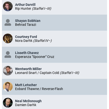
Arthur Darvill
Rip Hunter
(Staffel I–III)
Shayan Sobhian
Behrad Tarazi
Courtney Ford
Nora Darhk
(Staffel IV–)
Lisseth Chavez
Esperanza "Spooner" Cruz
Wentworth Miller
Leonard Snart / Captain Cold
(Staffel I–III)
Matt Letscher
Eobard Thawne / Reverse-Flash
Neal McDonough
Damien Darhk