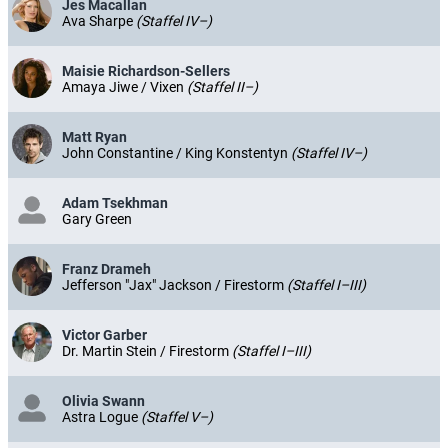
Jes Macallan
Ava Sharpe
(Staffel IV–)
Maisie Richardson-Sellers
Amaya Jiwe / Vixen
(Staffel II–)
Matt Ryan
John Constantine / King Konstentyn
(Staffel IV–)
Adam Tsekhman
Gary Green
Franz Drameh
Jefferson "Jax" Jackson / Firestorm
(Staffel I–III)
Victor Garber
Dr. Martin Stein / Firestorm
(Staffel I–III)
Olivia Swann
Astra Logue
(Staffel V–)