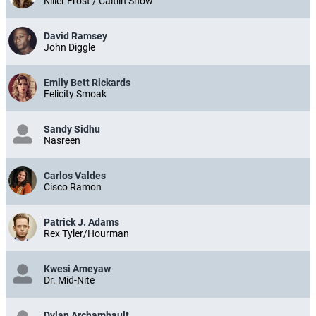
Killer Frost / Caitlin Snow
David Ramsey
John Diggle
Emily Bett Rickards
Felicity Smoak
Sandy Sidhu
Nasreen
Carlos Valdes
Cisco Ramon
Patrick J. Adams
Rex Tyler/Hourman
Kwesi Ameyaw
Dr. Mid-Nite
Dylan Archambault