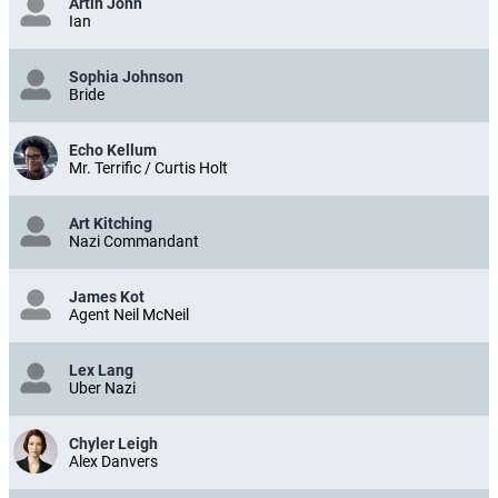
Artin John
Ian
Sophia Johnson
Bride
Echo Kellum
Mr. Terrific / Curtis Holt
Art Kitching
Nazi Commandant
James Kot
Agent Neil McNeil
Lex Lang
Uber Nazi
Chyler Leigh
Alex Danvers