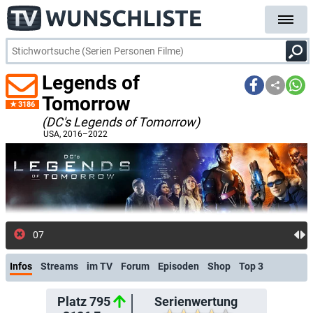
Legends of
Tomorrow
3186
(DC's Legends of Tomorrow)
USA
, 2016–2022
07.08.: Neue Folge: Cäsar und die Z
Infos
Streams
im TV
Forum
Episoden
Shop
Top 3
Platz 795
Serienwertung