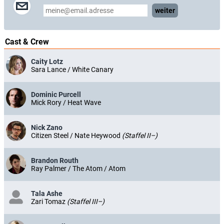
weiter
Cast & Crew
Caity Lotz
Sara Lance / White Canary
Dominic Purcell
Mick Rory / Heat Wave
Nick Zano
Citizen Steel / Nate Heywood
(Staffel II–)
Brandon Routh
Ray Palmer / The Atom / Atom
Tala Ashe
Zari Tomaz
(Staffel III–)