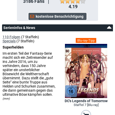
3186
Fans
4.19
Serieninfos & News
110 Folgen
(7 Staffeln)
Blu-ray-Tipp
Specials
(7 Staffeln)
Superhelden
Im ersten Teil der Fantasy-Serie
macht sich ein Zeitreisender auf
ins Jahre 2016, um zu
verhindern, dass 150 Jahre
später ein unsterblicher
Bösewicht die Weltherrschaft
übernimmt. Dazu stellt die „gute
Seite“ eine bunte Truppe aus
Helden und Schurken zusammen,
die dann gemeinsam gegen das
ultimative Böse kämpfen sollen.
(mm)
DC's Legends of Tomorrow
Staffel 7 [Blu-ray]