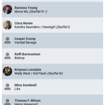
Ramona Young
Mona Wu
(Staffel IV–)
Ciara Renée
Kendra Saunders / Hawkgirl
(Staffel I)
Casper Crump
Vandal Savage
Raffi Barsoumian
Bishop
Keiynan Lonsdale
Wally West / Kid Flash
(Staffel III)
Mina Sundwall
Lita
Thomas F. Wilson
Henry Heywood