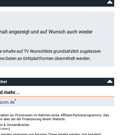
cher
d mehr...
*
azon.de
halten wir Provisionen im Rahmen eines Affiliate-Partnerprogramms. Das
ns aber bei der Finanzierung dieser Website.
rto & Versandkosten.
tionen
)
gt werden, stammen von Amazon. Diese Inhalte werden "wie besehen"