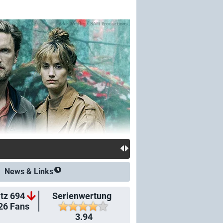
News &
Links
9
tz 694
Serienwertung
26
Fans
3.94