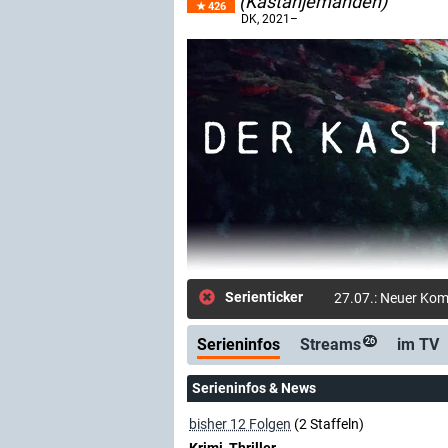
(Kastanjemanden)
426
DK
, 2021–
Serienticker
27.07.: Neuer Komm
Serieninfos
Streams
im TV
26
Serieninfos & News
bisher 12 Folgen
(2 Staffeln)