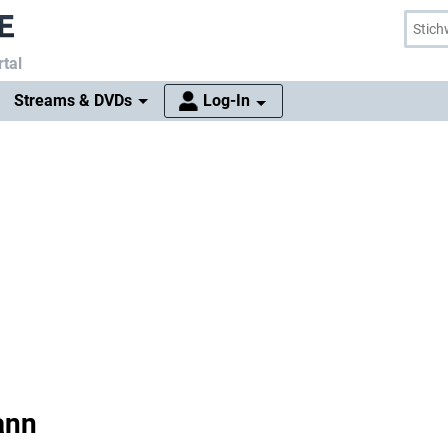
tal
Streams & DVDs
Log-In
ann