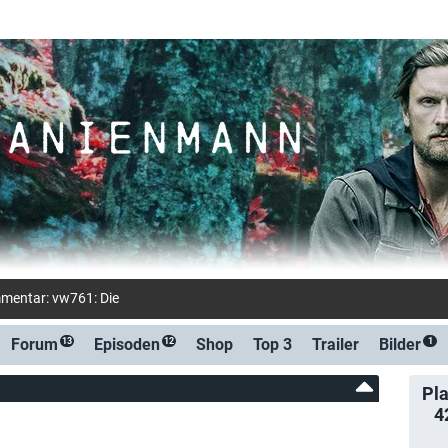
entar: vw761: Die 2. Staffel kommt m.E. leider an S
Forum
Episoden
Shop
Top 3
Trailer
Bilder
13
12
1
Pla
4