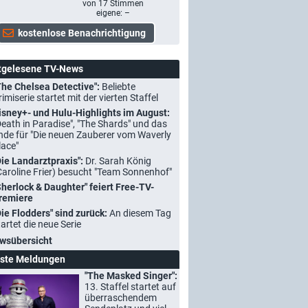
von
17
Stimmen
eigene: –
tgelesene TV-News
The Chelsea Detective":
Beliebte
rimiserie startet mit der vierten Staffel
isney+- und Hulu-Highlights im August:
Death in Paradise", "The Shards" und das
nde für "Die neuen Zauberer vom Waverly
lace"
Die Landarztpraxis":
Dr. Sarah König
Caroline Frier) besucht "Team Sonnenhof"
Sherlock & Daughter" feiert Free-TV-
remiere
Die Flodders" sind zurück:
An diesem Tag
tartet die neue Serie
wsübersicht
ste Meldungen
"The Masked Singer":
13. Staffel startet auf
überraschendem