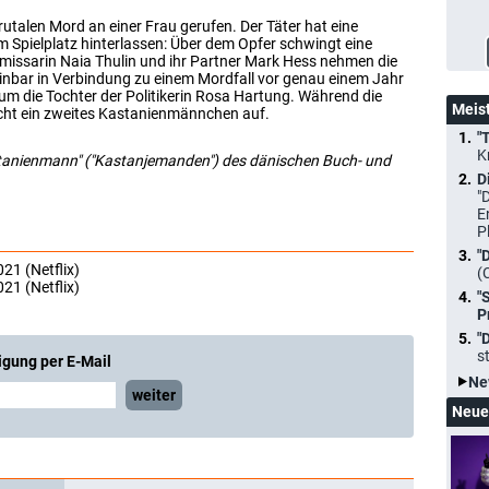
rutalen Mord an einer Frau gerufen. Der Täter hat eine
 Spielplatz hinterlassen: Über dem Opfer schwingt eine
missarin Naia Thulin und ihr Partner Mark Hess nehmen die
heinbar in Verbindung zu einem Mordfall vor genau einem Jahr
um die Tochter der Politikerin Rosa Hartung. Während die
Meis
cht ein zweites Kastanienmännchen auf.
"
K
stanienmann" ("Kastanjemanden") des dänischen Buch- und
D
"
E
P
"
21 (Netflix)
(
21 (Netflix)
"
P
"
s
igung per E-Mail
Ne
weiter
Neue