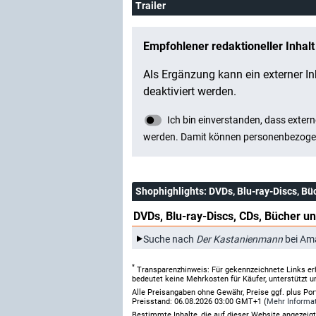
Trailer
Shophighlights
: DVDs, Blu-ray-Discs, Bü
DVDs, Blu-ray-Discs, CDs, Bücher un
Suche nach
Der Kastanienmann
bei Am
*
Transparenzhinweis: Für gekennzeichnete Links er
bedeutet keine Mehrkosten für Käufer, unterstützt u
Alle Preisangaben ohne Gewähr, Preise ggf. plus Po
Preisstand: 06.08.2026 03:00 GMT+1 (
Mehr Informa
Bestimmte Inhalte, die auf dieser Website angezei