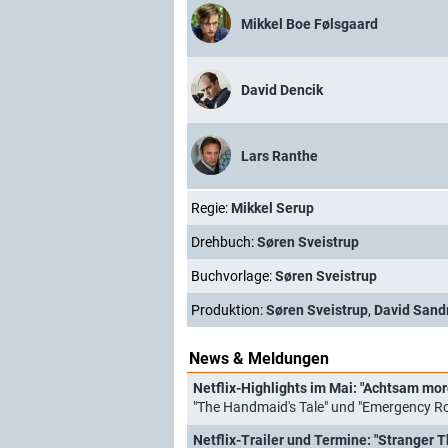
Mikkel Boe Følsgaard
David Dencik
Lars Ranthe
Regie:
Mikkel Serup
Drehbuch:
Søren Sveistrup
Buchvorlage:
Søren Sveistrup
Produktion:
Søren Sveistrup
,
David Sand
News & Meldungen
Netflix-Highlights im Mai: "Achtsam mor
"The Handmaid's Tale" und "Emergency 