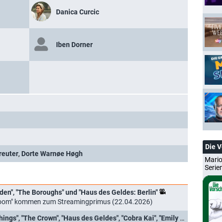
Danica Curcic
Iben Dorner
Die 
reuter
,
Dorte Warnøe Høgh
Mario
Serie
den", "The Boroughs" und "Haus des Geldes: Berlin"
Room" kommen zum Streamingprimus (22.04.2026)
Netflix-Trailer und Termine: "Stranger Things", "The Crown", "Haus des Geldes", "Cobra Kai", "Emily in Paris", "Vikings: Valhal