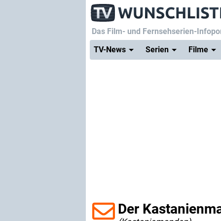
Das Film- und Fernsehserien-Infopor
TV-News
Serien
Filme
Der Kastanienm