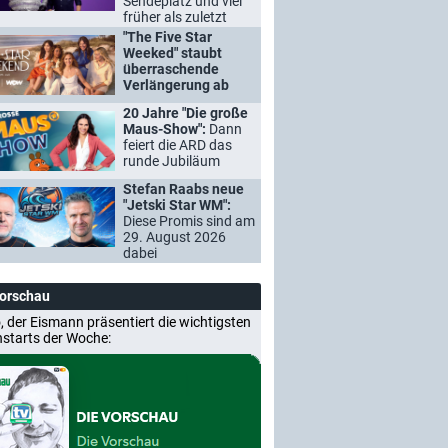
Sendeplatz und viel
früher als zuletzt
"The Five Star
Weeked" staubt
überraschende
Verlängerung ab
20 Jahre "Die große
Maus-Show":
Dann
feiert die ARD das
runde Jubiläum
Stefan Raabs neue
"Jetski Star WM":
Diese Promis sind am
29. August 2026
dabei
Vorschau
, der Eismann präsentiert die wichtigsten
nstarts der Woche: