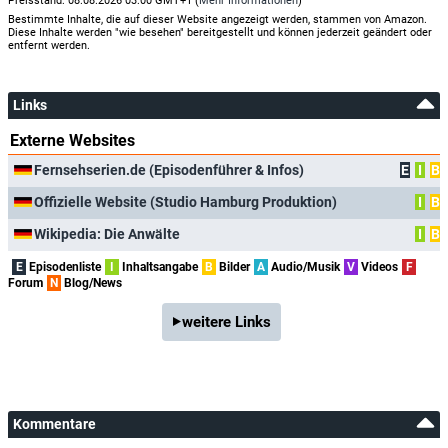
Preisstand: 08.08.2026 03:00 GMT+1 (
Mehr Informationen
)
Bestimmte Inhalte, die auf dieser Website angezeigt werden, stammen von Amazon.
Diese Inhalte werden "wie besehen" bereitgestellt und können jederzeit geändert oder
entfernt werden.
Links
Externe Websites
Fernsehserien.de (Episodenführer & Infos)
E
I
B
Offizielle Website (Studio Hamburg Produktion)
I
B
Wikipedia: Die Anwälte
I
B
E
Episodenliste
I
Inhaltsangabe
B
Bilder
A
Audio/Musik
V
Videos
F
Forum
N
Blog/News
weitere Links
Kommentare