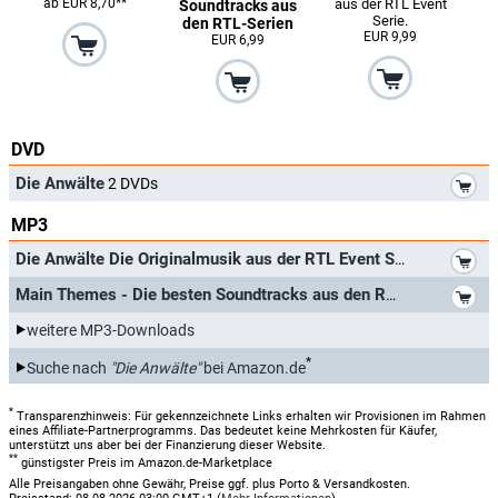
ab EUR 8,70**
aus der RTL Event
Soundtracks aus
Serie.
den RTL-Serien
EUR 9,99
EUR 6,99
DVD
*
Die Anwälte
2 DVDs
MP3
*
Die Anwälte Die Originalmusik aus der RTL Event Serie.
*
Main Themes - Die besten Soundtracks aus den RTL-Serien
weitere MP3-Downloads
*
Suche nach
"Die Anwälte"
bei Amazon.de
*
Transparenzhinweis: Für gekennzeichnete Links erhalten wir Provisionen im Rahmen
eines Affiliate-Partnerprogramms. Das bedeutet keine Mehrkosten für Käufer,
unterstützt uns aber bei der Finanzierung dieser Website.
**
günstigster Preis im Amazon.de-Marketplace
Alle Preisangaben ohne Gewähr, Preise ggf. plus Porto & Versandkosten.