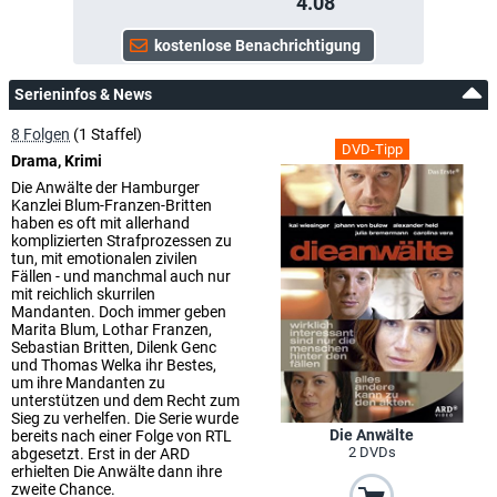
4.08
Serieninfos & News
8 Folgen
(1 Staffel)
DVD-Tipp
Drama, Krimi
Die Anwälte der Hamburger
Kanzlei Blum-Franzen-Britten
haben es oft mit allerhand
komplizierten Strafprozessen zu
tun, mit emotionalen zivilen
Fällen - und manchmal auch nur
mit reichlich skurrilen
Mandanten. Doch immer geben
Marita Blum, Lothar Franzen,
Sebastian Britten, Dilenk Genc
und Thomas Welka ihr Bestes,
um ihre Mandanten zu
unterstützen und dem Recht zum
Sieg zu verhelfen. Die Serie wurde
Die Anwälte
bereits nach einer Folge von RTL
2 DVDs
abgesetzt. Erst in der ARD
erhielten Die Anwälte dann ihre
zweite Chance.