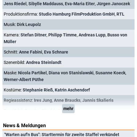
Jens Riedel
,
Sibylle Maddauss
,
Eva-Maria Eiter
,
Jürgen Janoczek
Produktionsfirma:
Studio Hamburg FilmProduktion GmbH
,
RTL
Musik:
Dirk Leupolz
Kamera:
Stefan Ditner
,
Philipp Timme
,
Andreas Lupp
,
Busso von
Müller
Schnitt:
Anne Fabini
,
Eva Schnare
Szenenbild:
Andrea Steinlandt
Maske:
Nicola Partikel
,
Diana von Stanislawski
,
Susanne Koeck
,
Werner-Albert Püthe
Kostüme:
Stephanie Rieß
,
Katrin Aschendorf
Regieassistenz:
Ires Jung
,
Anne Braucks
,
Jannis Skalieris
mehr
Ton:
Ulrich Fengler
,
Siegfried Sellentin
News & Meldungen
"Warten auf'n Bus": Starttermin für zweite Staffel verkündet