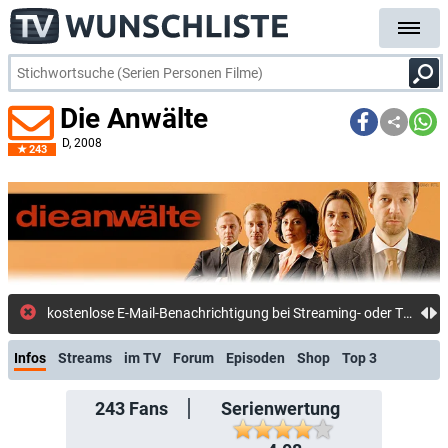
Die Anwälte
D
, 2008
243
kostenlose E-Mail-Ben
Infos
Streams
im TV
Forum
Episoden
Shop
Top 3
243
Fans
Serienwertung