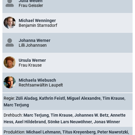
Julia Weden
Frau Geissler
Michael Wenninger
Benjamin Starnsdorf
Johanna Werner
Lilli Johannsen
Ursula Werner
Frau Krause
Michaela Wiebusch
Rechtsanwältin Laupelt
Regie:
Züli Aladag
,
Kathrin Feistl
,
Miguel Alexandre
,
Tim Krause
,
Marc Terjung
Drehbuch:
Marc Terjung
,
Tim Krause
,
Johannes W. Betz
,
Annette
Hess
,
Axel Hildebrand
,
Sönke Lars Neuwöhner
,
Jonas Winner
Produktion:
Michael Lehmann
,
Titus Kreyenberg
,
Peter Nawrotzki
,