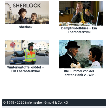
Sherlock
Dampfnudelblues – Ein
Eberhoferkrimi
Winterkartoffelknödel –
Die Lümmel von der
Ein Eberhoferkrimi
ersten Bank V - Wir
hau'n die Pauker in die
Pfanne
© 1998 - 2026 imfernsehen GmbH & Co. KG