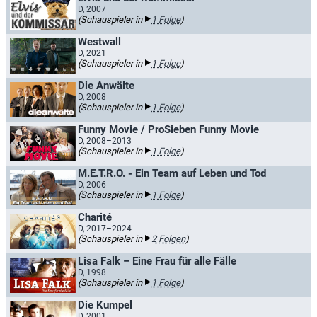
D, 2007
(Schauspieler in
1 Folge
)
Westwall
D, 2021
(Schauspieler in
1 Folge
)
Die Anwälte
D, 2008
(Schauspieler in
1 Folge
)
Funny Movie / ProSieben Funny Movie
D, 2008–2013
(Schauspieler in
1 Folge
)
M.E.T.R.O. - Ein Team auf Leben und Tod
D, 2006
(Schauspieler in
1 Folge
)
Charité
D, 2017–2024
(Schauspieler in
2 Folgen
)
Lisa Falk – Eine Frau für alle Fälle
D, 1998
(Schauspieler in
1 Folge
)
Die Kumpel
D, 2001