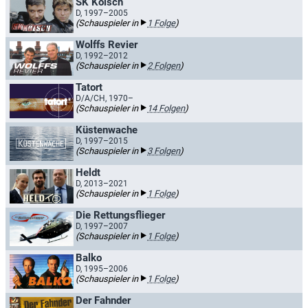
SK Kölsch
D, 1997–2005
(Schauspieler in
1 Folge
)
Wolffs Revier
D, 1992–2012
(Schauspieler in
2 Folgen
)
Tatort
D/A/CH, 1970–
(Schauspieler in
14 Folgen
)
Küstenwache
D, 1997–2015
(Schauspieler in
3 Folgen
)
Heldt
D, 2013–2021
(Schauspieler in
1 Folge
)
Die Rettungsflieger
D, 1997–2007
(Schauspieler in
1 Folge
)
Balko
D, 1995–2006
(Schauspieler in
1 Folge
)
Der Fahnder