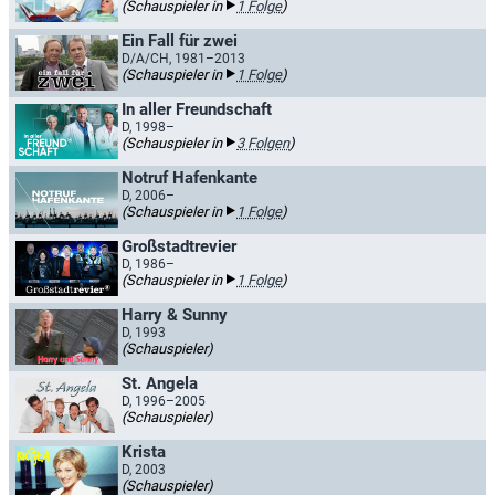
(Schauspieler in
1 Folge
)
Ein Fall für zwei
D/A/CH, 1981–2013
(Schauspieler in
1 Folge
)
In aller Freundschaft
D, 1998–
(Schauspieler in
3 Folgen
)
Notruf Hafenkante
D, 2006–
(Schauspieler in
1 Folge
)
Großstadtrevier
D, 1986–
(Schauspieler in
1 Folge
)
Harry & Sunny
D, 1993
(Schauspieler)
St. Angela
D, 1996–2005
(Schauspieler)
Krista
D, 2003
(Schauspieler)