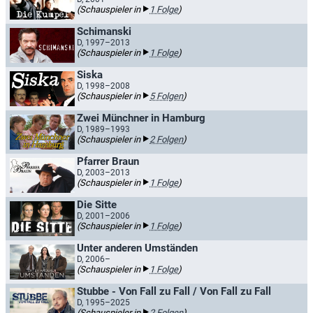
(Schauspieler in
1 Folge
)
Schimanski
D, 1997–2013
(Schauspieler in
1 Folge
)
Siska
D, 1998–2008
(Schauspieler in
5 Folgen
)
Zwei Münchner in Hamburg
D, 1989–1993
(Schauspieler in
2 Folgen
)
Pfarrer Braun
D, 2003–2013
(Schauspieler in
1 Folge
)
Die Sitte
D, 2001–2006
(Schauspieler in
1 Folge
)
Unter anderen Umständen
D, 2006–
(Schauspieler in
1 Folge
)
Stubbe - Von Fall zu Fall / Von Fall zu Fall
D, 1995–2025
(Schauspieler in
2 Folgen
)