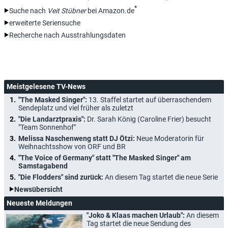
*
Suche nach
Veit Stübner
bei Amazon.de
erweiterte Seriensuche
Recherche nach Ausstrahlungsdaten
Meistgelesene TV-News
"The Masked Singer":
13. Staffel startet auf überraschendem
Sendeplatz und viel früher als zuletzt
"Die Landarztpraxis":
Dr. Sarah König (Caroline Frier) besucht
"Team Sonnenhof"
Melissa Naschenweng statt DJ Ötzi:
Neue Moderatorin für
Weihnachtsshow von ORF und BR
"The Voice of Germany" statt "The Masked Singer" am
Samstagabend
"Die Flodders" sind zurück:
An diesem Tag startet die neue Serie
Newsübersicht
Neueste Meldungen
"Joko & Klaas machen Urlaub":
An diesem
Tag startet die neue Sendung des