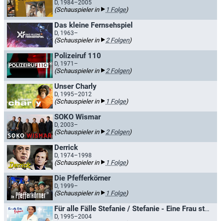
D, 1984–2005
(Schauspieler in
1 Folge
)
Das kleine Fernsehspiel
D, 1963–
(Schauspieler in
2 Folgen
)
Polizeiruf 110
D, 1971–
(Schauspieler in
2 Folgen
)
Unser Charly
D, 1995–2012
(Schauspieler in
1 Folge
)
SOKO Wismar
D, 2003–
(Schauspieler in
2 Folgen
)
Derrick
D, 1974–1998
(Schauspieler in
1 Folge
)
Die Pfefferkörner
D, 1999–
(Schauspieler in
1 Folge
)
Für alle Fälle Stefanie / Stefanie - Eine Frau startet durch
D, 1995–2004