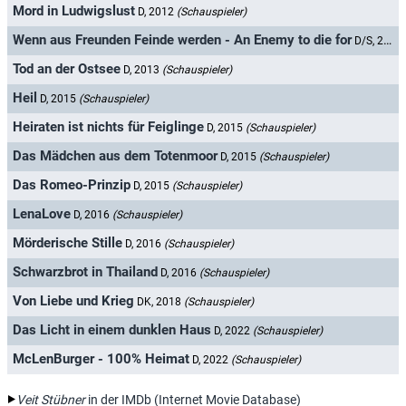
Mord in Ludwigslust
D, 2012
(Schauspieler)
Wenn aus Freunden Feinde werden - An Enemy to die for
D/S, 2012
Tod an der Ostsee
D, 2013
(Schauspieler)
Heil
D, 2015
(Schauspieler)
Heiraten ist nichts für Feiglinge
D, 2015
(Schauspieler)
Das Mädchen aus dem Totenmoor
D, 2015
(Schauspieler)
Das Romeo-Prinzip
D, 2015
(Schauspieler)
LenaLove
D, 2016
(Schauspieler)
Mörderische Stille
D, 2016
(Schauspieler)
Schwarzbrot in Thailand
D, 2016
(Schauspieler)
Von Liebe und Krieg
DK, 2018
(Schauspieler)
Das Licht in einem dunklen Haus
D, 2022
(Schauspieler)
McLenBurger - 100% Heimat
D, 2022
(Schauspieler)
Veit Stübner
in der IMDb (Internet Movie Database)