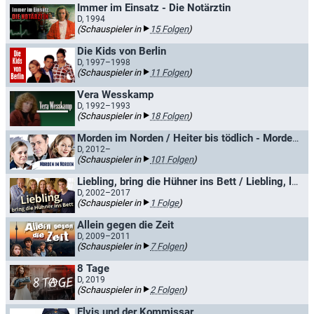
Immer im Einsatz - Die Notärztin
D, 1994
(Schauspieler in
15 Folgen
)
Die Kids von Berlin
D, 1997–1998
(Schauspieler in
11 Folgen
)
Vera Wesskamp
D, 1992–1993
(Schauspieler in
18 Folgen
)
Morden im Norden / Heiter bis tödlich - Morden im Norden
D, 2012–
(Schauspieler in
101 Folgen
)
Liebling, bring die Hühner ins Bett / Liebling, lass die Hühner frei
D, 2002–2017
(Schauspieler in
1 Folge
)
Allein gegen die Zeit
D, 2009–2011
(Schauspieler in
7 Folgen
)
8 Tage
D, 2019
(Schauspieler in
2 Folgen
)
Elvis und der Kommissar