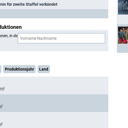
rmin für zweite Staffel verkündet
duktionen
onen, in denen
Ursula Werner
und eine weitere Person
Produktionsjahr
Land
en
)
n
)
n
)