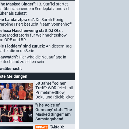
The Masked Singer":
13. Staffel startet
uf überraschendem Sendeplatz und viel
rüher als zuletzt
Die Landarztpraxis":
Dr. Sarah König
Caroline Frier) besucht "Team Sonnenhof"
elissa Naschenweng statt DJ Ötzi:
eue Moderatorin für Weihnachtsshow
on ORF und BR
Die Flodders" sind zurück:
An diesem Tag
tartet die neue Serie
Baywatch":
Hier wird die Neuauflage in
eutschland zu sehen sein
wsübersicht
ste Meldungen
50 Jahre "Kölner
Treff":
WDR feiert mit
Primetime-Show,
Doku und Rückblicken
"The Voice of
Germany" statt "The
Masked Singer" am
Samstagabend
"Akte X:
UPDATE