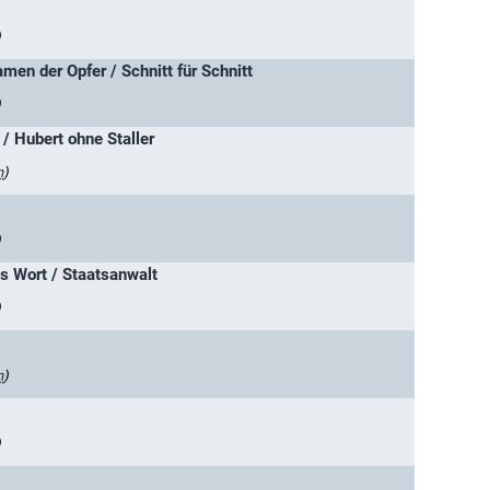
)
men der Opfer / Schnitt für Schnitt
)
 / Hubert ohne Staller
n
)
)
s Wort / Staatsanwalt
)
n
)
)