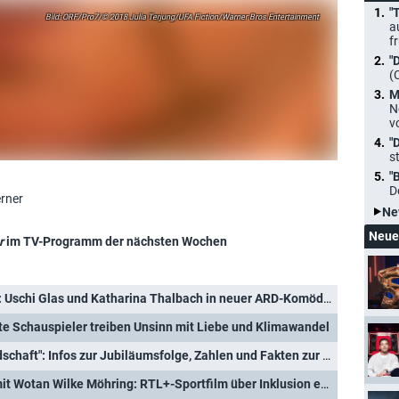
"
ORF/Pro7/© 2018 Julia Terjung/UFA Fiction/Warner Bros Entertainment
a
f
"
(
M
N
v
"
s
"
D
erner
Ne
Neue
r
im TV-Programm der nächsten Wochen
"Wir vier und der Enkeltrick": Uschi Glas und Katharina Thalbach in neuer ARD-Komödie
e Schauspieler treiben Unsinn mit Liebe und Klimawandel
1000 Folgen "In aller Freundschaft": Infos zur Jubiläumsfolge, Zahlen und Fakten zur Erfolgsgeschichte
"Weil wir Champions sind" mit Wotan Wilke Möhring: RTL+-Sportfilm über Inklusion erhält Starttermin