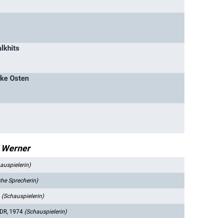
alkhits
rke Osten
 Werner
auspielerin)
he Sprecherin)
9
(Schauspielerin)
DR, 1974
(Schauspielerin)