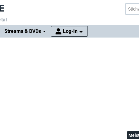
tal
Streams & DVDs
Log-In
Meis