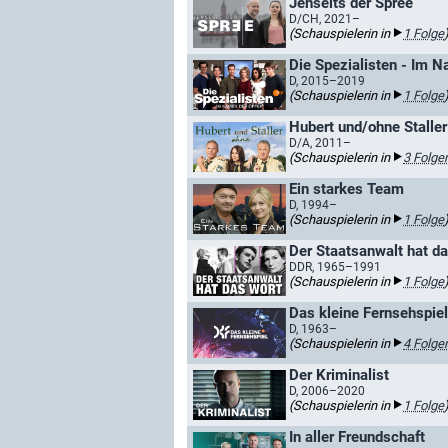
Jenseits der Spree
D/CH, 2021–
(Schauspielerin in
1 Folge
Die Spezialisten - Im Na
D, 2015–2019
(Schauspielerin in
1 Folge
Hubert und/ohne Staller
D/A, 2011–
(Schauspielerin in
3 Folge
Ein starkes Team
D, 1994–
(Schauspielerin in
1 Folge
Der Staatsanwalt hat da
DDR, 1965–1991
(Schauspielerin in
1 Folge
Das kleine Fernsehspiel
D, 1963–
(Schauspielerin in
4 Folge
Der Kriminalist
D, 2006–2020
(Schauspielerin in
1 Folge
In aller Freundschaft