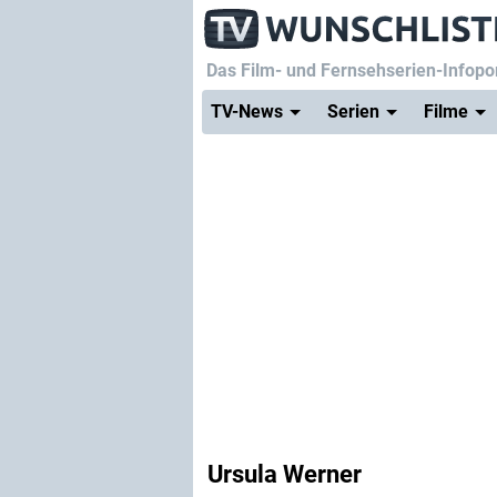
Das Film- und Fernsehserien-Infopor
TV-News
Serien
Filme
Ursula Werner