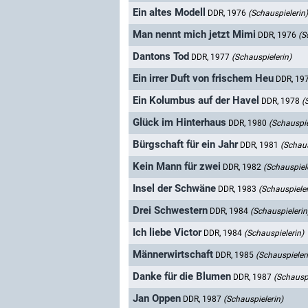
Ein altes Modell
DDR, 1976
(Schauspielerin)
Man nennt mich jetzt Mimi
DDR, 1976
(S
Dantons Tod
DDR, 1977
(Schauspielerin)
Ein irrer Duft von frischem Heu
DDR, 19
Ein Kolumbus auf der Havel
DDR, 1978
(
Glück im Hinterhaus
DDR, 1980
(Schauspie
Bürgschaft für ein Jahr
DDR, 1981
(Schaus
Kein Mann für zwei
DDR, 1982
(Schauspiel
Insel der Schwäne
DDR, 1983
(Schauspieler
Drei Schwestern
DDR, 1984
(Schauspielerin
Ich liebe Victor
DDR, 1984
(Schauspielerin)
Männerwirtschaft
DDR, 1985
(Schauspieler
Danke für die Blumen
DDR, 1987
(Schauspi
Jan Oppen
DDR, 1987
(Schauspielerin)