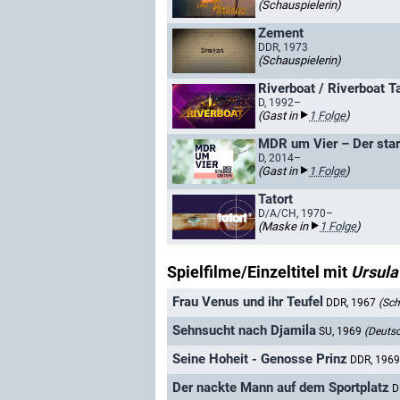
(Schauspielerin)
Zement
DDR, 1973
(Schauspielerin)
Riverboat / Riverboat T
D, 1992–
(Gast in
1 Folge
)
MDR um Vier – Der sta
D, 2014–
(Gast in
1 Folge
)
Tatort
D/A/CH, 1970–
(Maske in
1 Folge
)
Spielfilme/Einzeltitel mit
Ursula
Frau Venus und ihr Teufel
DDR, 1967
(Sch
Sehnsucht nach Djamila
SU, 1969
(Deutsc
Seine Hoheit - Genosse Prinz
DDR, 196
Der nackte Mann auf dem Sportplatz
D