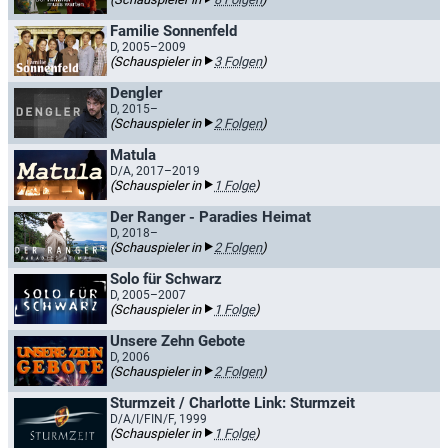
Familie Sonnenfeld
D, 2005–2009
(Schauspieler in
3 Folgen
)
Dengler
D, 2015–
(Schauspieler in
2 Folgen
)
Matula
D/A, 2017–2019
(Schauspieler in
1 Folge
)
Der Ranger - Paradies Heimat
D, 2018–
(Schauspieler in
2 Folgen
)
Solo für Schwarz
D, 2005–2007
(Schauspieler in
1 Folge
)
Unsere Zehn Gebote
D, 2006
(Schauspieler in
2 Folgen
)
Sturmzeit / Charlotte Link: Sturmzeit
D/A/I/FIN/F, 1999
(Schauspieler in
1 Folge
)