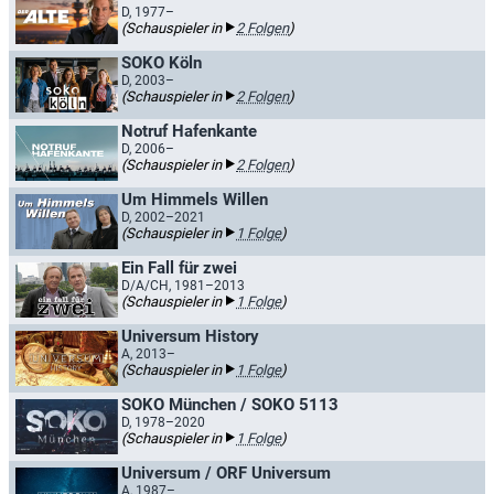
D, 1977–
(Schauspieler in
2 Folgen
)
SOKO Köln
D, 2003–
(Schauspieler in
2 Folgen
)
Notruf Hafenkante
D, 2006–
(Schauspieler in
2 Folgen
)
Um Himmels Willen
D, 2002–2021
(Schauspieler in
1 Folge
)
Ein Fall für zwei
D/A/CH, 1981–2013
(Schauspieler in
1 Folge
)
Universum History
A, 2013–
(Schauspieler in
1 Folge
)
SOKO München / SOKO 5113
D, 1978–2020
(Schauspieler in
1 Folge
)
Universum / ORF Universum
A, 1987–