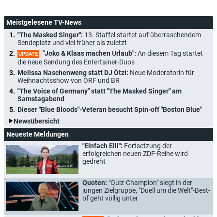
Meistgelesene TV-News
"The Masked Singer":
13. Staffel startet auf überraschendem
Sendeplatz und viel früher als zuletzt
"Joko & Klaas machen Urlaub":
An diesem Tag startet
UPDATE
die neue Sendung des Entertainer-Duos
Melissa Naschenweng statt DJ Ötzi:
Neue Moderatorin für
Weihnachtsshow von ORF und BR
"The Voice of Germany" statt "The Masked Singer" am
Samstagabend
Dieser "Blue Bloods"-Veteran besucht Spin-off "Boston Blue"
Newsübersicht
Neueste Meldungen
"Einfach Elli":
Fortsetzung der
erfolgreichen neuen ZDF-Reihe wird
gedreht
Quoten:
"Quiz-Champion" siegt in der
jungen Zielgruppe, "Duell um die Welt"-Best-
of geht völlig unter