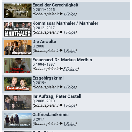
Engel der Gerechtigkeit
D, 2011–2015
(Schauspieler in
1 Folge
)
Kommissar Marthaler / Marthaler
D, 2012–2017
(Schauspieler in
1 Folge
)
Die Anwälte
D, 2008
(Schauspieler in
1 Folge
)
Frauenarzt Dr. Markus Merthin
D, 1994–1997
(Schauspieler in
5 Folgen
)
Erzgebirgskrimi
D, 2019–
(Schauspieler in
1 Folge
)
Ihr Auftrag, Pater Castell
D, 2008–2010
(Schauspieler in
1 Folge
)
Ostfrieslandkrimis
D, 2017–
(Schauspieler in
1 Folge
)