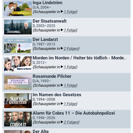
Inga Lindström
D/A, 2004–
(Schauspieler in
1 Folge
)
Der Staatsanwalt
D, 2005–2025
(Schauspieler in
1 Folge
)
Der Landarzt
D, 1987–2013
(Schauspieler in
2 Folgen
)
Morden im Norden / Heiter bis tödlich - Morden im Norden
D, 2012–
(Schauspieler in
1 Folge
)
Rosamunde Pilcher
D/A, 1993–
(Schauspieler in
1 Folge
)
Im Namen des Gesetzes
D, 1994–2008
(Schauspieler in
1 Folge
)
Alarm für Cobra 11 – Die Autobahnpolizei
D, 1996–2026
(Schauspieler in
2 Folgen
)
Der Alte