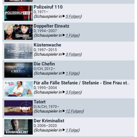
Polizeiruf 110
D, 1971–
(Schauspieler in
5 Folgen
)
Doppelter Einsatz
D, 1994–2007
(Schauspieler in
1 Folge
)
Küstenwache
D, 1997–2015
(Schauspieler in
3 Folgen
)
Die Chefin
D/CH, 2012–
(Schauspieler in
1 Folge
)
Für alle Fälle Stefanie / Stefanie - Eine Frau startet durch
D, 1995–2004
(Schauspieler in
3 Folgen
)
Tatort
D/A/CH, 1970–
(Schauspieler in
12 Folgen
)
Der Kriminalist
D, 2006–2020
(Schauspieler in
1 Folge
)