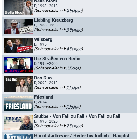
Bella Block
D, 1993–2018
(Schauspieler in
2 Folgen
)
Liebling Kreuzberg
D, 1986–1998
(Schauspieler in
3 Folgen
)
Wilsberg
D, 1995–
(Schauspieler in
4 Folgen
)
Die Straßen von Berlin
D, 1995–2000
(Schauspieler in
1 Folge
)
Das Duo
D, 2002–2012
(Schauspieler in
1 Folge
)
Friesland
D, 2014–
(Schauspieler in
1 Folge
)
Stubbe - Von Fall zu Fall / Von Fall zu Fall
D, 1995–2025
(Schauspieler in
2 Folgen
)
Hauptstadtrevier / Heiter bis tödlich - Hauptstadtrevier