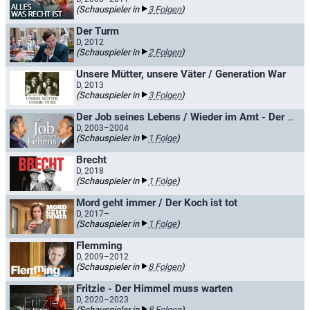
(Schauspieler in
3 Folgen
)
Der Turm
D, 2012
(Schauspieler in
2 Folgen
)
Unsere Mütter, unsere Väter / Generation War
D, 2013
(Schauspieler in
3 Folgen
)
Der Job seines Lebens / Wieder im Amt - Der Job seines Lebens 2
D, 2003–2004
(Schauspieler in
1 Folge
)
Brecht
D, 2018
(Schauspieler in
1 Folge
)
Mord geht immer / Der Koch ist tot
D, 2017–
(Schauspieler in
1 Folge
)
Flemming
D, 2009–2012
(Schauspieler in
8 Folgen
)
Fritzie - Der Himmel muss warten
D, 2020–2023
(Schauspieler in
8 Folgen
)