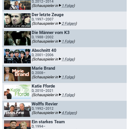
D, 2012–2014
(Schauspieler in
1 Folge
)
Der letzte Zeuge
D, 1997–2007
(Schauspieler in
2 Folgen
)
Die Männer vom K3
D, 1988–2002
(Schauspieler in
1 Folge
)
Abschnitt 40
D, 2001–2006
(Schauspieler in
1 Folge
)
Marie Brand
D, 2008–
(Schauspieler in
1 Folge
)
Katie Fforde
D, 2010–2021
(Schauspieler in
1 Folge
)
Wolffs Revier
D, 1992–2012
(Schauspieler in
4 Folgen
)
Ein starkes Team
D, 1994–