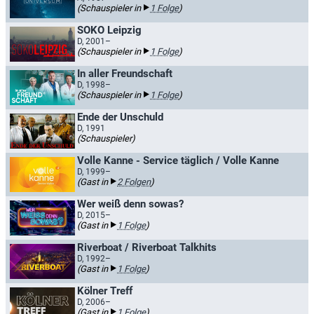
(Schauspieler in
1 Folge
)
SOKO Leipzig
D, 2001–
(Schauspieler in
1 Folge
)
In aller Freundschaft
D, 1998–
(Schauspieler in
1 Folge
)
Ende der Unschuld
D, 1991
(Schauspieler)
Volle Kanne - Service täglich / Volle Kanne
D, 1999–
(Gast in
2 Folgen
)
Wer weiß denn sowas?
D, 2015–
(Gast in
1 Folge
)
Riverboat / Riverboat Talkhits
D, 1992–
(Gast in
1 Folge
)
Kölner Treff
D, 2006–
(Gast in
1 Folge
)