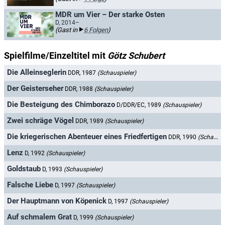
MDR um Vier – Der starke Osten
D, 2014–
(Gast in
6 Folgen
)
Spielfilme/Einzeltitel mit
Götz Schubert
Die Alleinseglerin
DDR, 1987
(Schauspieler)
Der Geisterseher
DDR, 1988
(Schauspieler)
Die Besteigung des Chimborazo
D/DDR/EC, 1989
(Schauspieler)
Zwei schräge Vögel
DDR, 1989
(Schauspieler)
Die kriegerischen Abenteuer eines Friedfertigen
DDR, 1990
(Schauspieler)
Lenz
D, 1992
(Schauspieler)
Goldstaub
D, 1993
(Schauspieler)
Falsche Liebe
D, 1997
(Schauspieler)
Der Hauptmann von Köpenick
D, 1997
(Schauspieler)
Auf schmalem Grat
D, 1999
(Schauspieler)