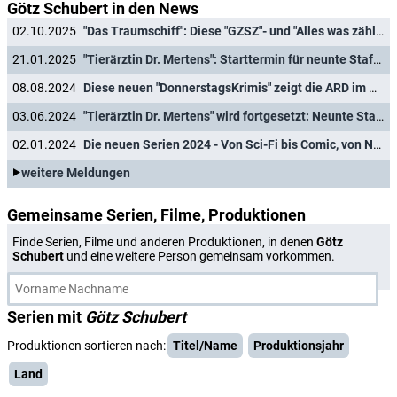
Götz Schubert in den News
02.10.2025
"Das Traumschiff": Diese "GZSZ"- und "Alles was zählt"-Stars sind in den neuen Folgen an Bord
21.01.2025
"Tierärztin Dr. Mertens": Starttermin für neunte Staffel mit neuem Tierarzt verraten
08.08.2024
Diese neuen "DonnerstagsKrimis" zeigt die ARD im Herbst
03.06.2024
"Tierärztin Dr. Mertens" wird fortgesetzt: Neunte Staffel mit neuem Tierarzt
02.01.2024
Die neuen Serien 2024 - Von Sci-Fi bis Comic, von Network bis Streaming
weitere Meldungen
Gemeinsame Serien, Filme, Produktionen
Finde Serien, Filme und anderen Produktionen, in denen
Götz
Schubert
und eine weitere Person gemeinsam vorkommen.
Serien mit
Götz Schubert
Produktionen sortieren nach:
Titel/Name
Produktionsjahr
Land