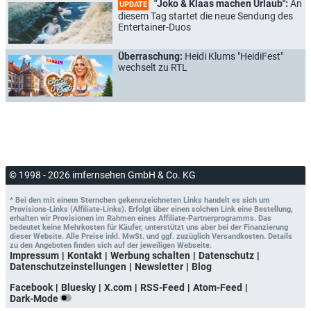
"Joko & Klaas machen Urlaub":
An
UPDATE
diesem Tag startet die neue Sendung des
Entertainer-Duos
Überraschung:
Heidi Klums "HeidiFest"
wechselt zu RTL
© 1998 - 2026 imfernsehen GmbH & Co. KG
* Bei den mit einem Sternchen gekennzeichneten Links handelt es sich um
Provisions-Links (Affiliate-Links). Erfolgt über einen solchen Link eine Bestellung,
erhalten wir Provisionen im Rahmen eines Affiliate-Partnerprogramms. Das
bedeutet keine Mehrkosten für Käufer, unterstützt uns aber bei der Finanzierung
dieser Website. Alle Preise inkl. MwSt. und ggf. zuzüglich Versandkosten. Details
zu den Angeboten finden sich auf der jeweiligen Webseite.
Impressum
Kontakt
Werbung schalten
Datenschutz
Datenschutzeinstellungen
Newsletter
Blog
Facebook
Bluesky
X.com
RSS-Feed
Atom-Feed
Dark-Mode